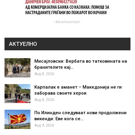
- Advertisement -
АКТУЕЛНО
Мисајловски: Вербата во татковината на
бранителите кај…
Aug 8, 2026
Карпалак е аманет – Македонија не ги
заборава своите херои
Aug 8, 2026
По Илинден следуваат нови продолжени
викенди: Еве кога се…
Aug 4, 2026