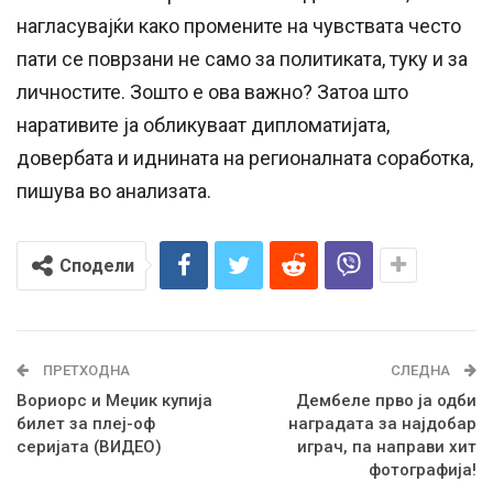
нагласувајќи како промените на чувствата често
пати се поврзани не само за политиката, туку и за
личностите. Зошто е ова важно? Затоа што
наративите ја обликуваат дипломатијата,
довербата и иднината на регионалната соработка,
пишува во анализата.
Сподели
ПРЕТХОДНА
СЛЕДНА
Вориорс и Меџик купија
Дембеле прво ја одби
билет за плеј-оф
наградата за најдобар
серијата (ВИДЕО)
играч, па направи хит
фотографија!