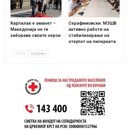
Карпалак е аманет –
Серафимовски: МЗШВ
Македонија не ги
активно работи на
заборава своите херои
стабилизирање на
откупот на пиперката
ПРЕТХ
СЛЕДНА