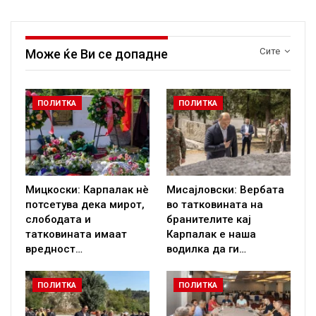
Сите
Може ќе Ви се допадне
ПОЛИТКА
ПОЛИТКА
Мицкоски: Карпалак нè
Мисајловски: Вербата
потсетува дека мирот,
во татковината на
слободата и
бранителите кај
татковината имаат
Карпалак е наша
вредност…
водилка да ги…
ПОЛИТКА
ПОЛИТКА