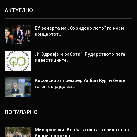
АКТУЕЛНО
ЕУ вечерта на „Охридско лето“ го носи
концертот…
„И Здравје и работа“: Рударството паѓа,
инвестициите…
Косовскиот премиер Албин Курти беше
гаѓан со јајца за…
ПОПУЛАРНО
Мисајловски: Вербата во татковината на
бранителите кај…