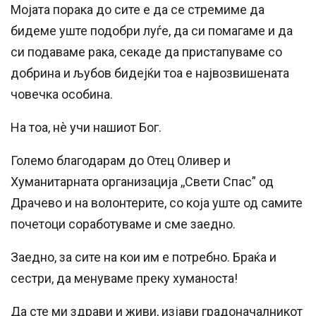
Мојата порака до сите е да се стремиме да
бидеме уште подобри луѓе, да си помагаме и да
си подаваме рака, секаде да пристапуваме со
добрина и љубов бидејќи тоа е највозвишената
човечка особина.
На тоа, нѐ учи нашиот Бог.
Големо благодарам до Отец Оливер и
Хуманитарната организација ,,Свети Спас” од
Драчево и на волонтерите, со која уште од самите
почетоци соработуваме и сме заедно.
Заедно, за сите на кои им е потребно. Браќа и
сестри, да менуваме преку хуманоста!
Да сте ми здрави и живи, изјави градоначалникот