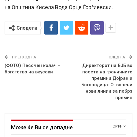
на Општина Кисела Вода Орце Ѓорѓиевски.
Сподели
ПРЕТХОДНА
СЛЕДНА
(ФОТО) Песочен колач –
Директорот на БЈБ во
богатство на вкусови
посета на граничните
премини Дојран и
Богородица: Oтворени
нови линии за побрз
премин
Сите
Може ќе Ви се допадне