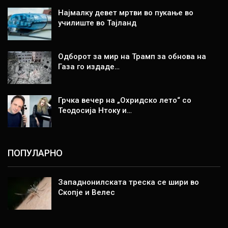
Најмалку девет мртви во пукање во
училиште во Тајланд
Одборот за мир на Трамп за обнова на
Газа го издаде…
Грчка вечер на „Охридско лето“ со
Теодосија Нтоку и…
ПОПУЛАРНО
Западнонилската треска се шири во
Скопје и Велес