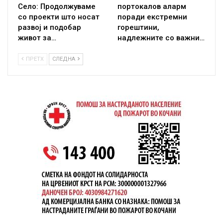
Село: Продолжуваме
портокалов аларм
со проекти што носат
поради екстремни
развој и подобар
горештини,
живот за…
надлежните со важни…
ПРЕТХ
СЛЕДНА