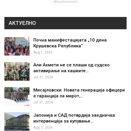
- Advertisement -
АКТУЕЛНО
Почна манифестацијата „10 дена
Крушевска Република“
Aug 1, 2026
Али Ахмети не се плаши од судско
активирање на хашките…
Jul 31, 2026
Мисајловски: Новата генерација офицери
е гаранција за мирот,…
Jul 31, 2026
Јапонија и САД потврдија заедничка
интервенција за купување…
Aug 3, 2026