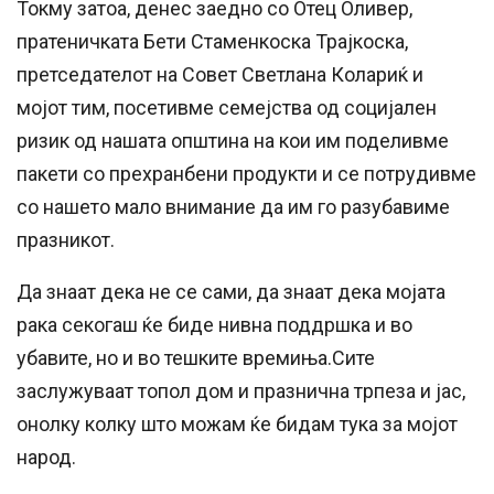
Токму затоа, денес заедно со Отец Оливер,
пратеничката Бети Стаменкоска Трајкоска,
претседателот на Совет Светлана Колариќ и
мојот тим, посетивме семејства од социјален
ризик од нашата општина на кои им поделивме
пакети со прехранбени продукти и се потрудивме
со нашето мало внимание да им го разубавиме
празникот.
Да знаат дека не се сами, да знаат дека мојата
рака секогаш ќе биде нивна поддршка и во
убавите, но и во тешките времиња.Сите
заслужуваат топол дом и празнична трпеза и јас,
онолку колку што можам ќе бидам тука за мојот
народ.