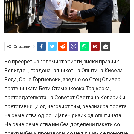
Сподели
​Во пресрет на големиот христијански празник
Велигден, градоначалникот на Општина Кисела
Вода, Орце Ѓорѓиевски, заедно со Отец Оливер,
пратеничката Бети Стаменкоска Трајкоска,
претседателката на Советот Светлана Колариќ и
претставници од неговиот тим, реализира посета
на семејства од социјален ризик од општината.
На овие семејства им беа доделени пакети со
прехранбени производи, со цел да им се помогне