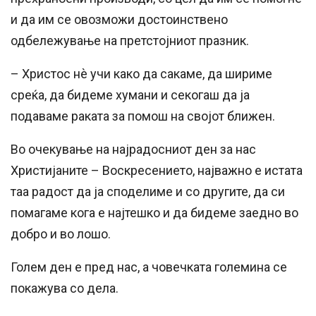
и да им се овозможи достоинствено
одбележување на претстојниот празник.
– Христос нѐ учи како да сакаме, да шириме
среќа, да бидеме хумани и секогаш да ја
подаваме раката за помош на својот ближен.
Во очекување на најрадосниот ден за нас
Христијаните – Воскресението, најважно е истата
таа радост да ја споделиме и со другите, да си
помагаме кога е најтешко и да бидеме заедно во
добро и во лошо.
Голем ден е пред нас, а човечката големина се
покажува со дела.