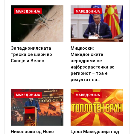
МАКЕДОНИЈА
МАКЕДОНИЈА
Западнонилската
Мицкоски:
треска се шири во
Македонските
Скопје и Велес
аеродроми се
најбрзорастечки во
регионот – тоа е
резултат на…
МАКЕДОНИЈА
МАКЕДОНИЈА
Николоски од Ново
Цела Македонија под