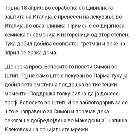
Тој, на 18 април, во соработка со Цивилната
заштита на Италија, е пренесен на лекување во
Италија, во оваа клиника. Примен е со дијагноза
хемиска пневмонија и изгореници од втор степен.
Тука добил добива сеопфатен третман и веќе на 1
април се враќа дома.
„Денеска проф. Еспосито го посети Симон во
Штип. Тој не само што е лекуван во Парма, туку ја
добил сета емотивна поддршка во тие тешки
моменти. Поддршка толку силна да ја донесе
проф. Еспосито во Штип. И се заблогодарив за се
што е направено за Симон и порачав дека
секогаш е добредојдена во Македонија“, напиша
Клековски на социјалните мрежи.