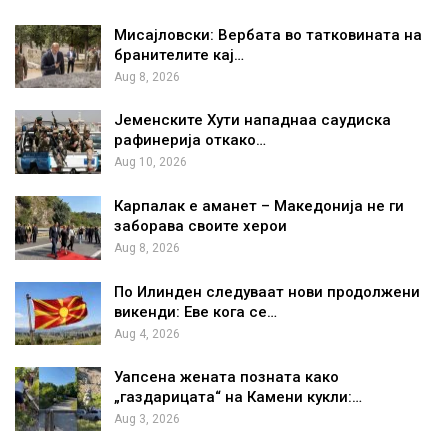
Мисајловски: Вербата во татковината на
бранителите кај…
Aug 8, 2026
Јеменските Хути нападнаа саудиска
рафинерија откако…
Aug 10, 2026
Карпалак е аманет – Македонија не ги
заборава своите херои
Aug 8, 2026
По Илинден следуваат нови продолжени
викенди: Еве кога се…
Aug 4, 2026
Уапсена жената позната како
„газдарицата“ на Камени кукли:…
Aug 3, 2026