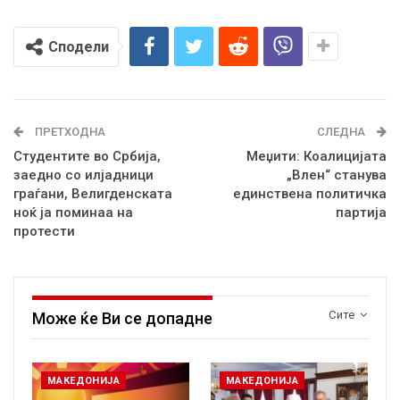
Сподели
ПРЕТХОДНА
СЛЕДНА
Студентите во Србија,
Меџити: Коалицијата
заедно со илјадници
„Влен“ станува
граѓани, Велигденската
единствена политичка
ноќ ја поминаа на
партија
протести
Сите
Може ќе Ви се допадне
МАКЕДОНИЈА
МАКЕДОНИЈА