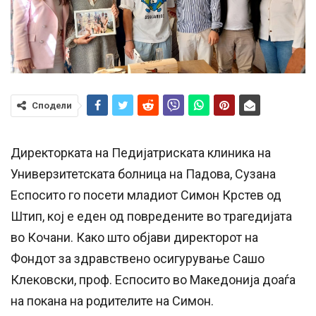
Сподели
Директорката на Педијатриската клиника на
Универзитетската болница на Падова, Сузана
Еспосито го посети младиот Симон Крстев од
Штип, кој е еден од повредените во трагедијата
во Кочани. Како што објави директорот на
Фондот за здравствено осигурување Сашо
Клековски, проф. Еспосито во Македонија доаѓа
на покана на родителите на Симон.