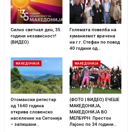
Силно светнал ден, 35
Големата повелба на
години независност!
хуманизмот врачена
(ВИДЕО)
на г.г. Стефан по повод
40 години од…
МАКЕДОНИЈА
МАКЕДОНИЈА
Отомански регистар
(ФОТО | ВИДЕО) ЕЧЕШЕ
од 1640 година
МАКЕДОНИЈА,
открива словенско
МАКЕДОНИЈА ВО
население на Ситонија
МЕЛБУРН: Престон
– запишани…
Лајонс по 34 години…