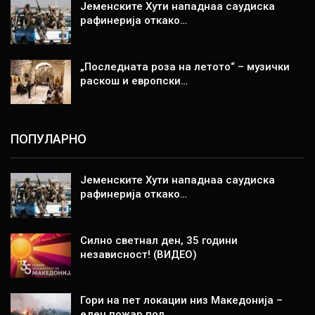
Јеменските Хути нападнаа саудиска
рафинерија откако…
„Последната роза на летото“ – музички
раскош и европски…
ПОПУЛАРНО
Јеменските Хути нападнаа саудиска
рафинерија откако…
Силно светнал ден, 35 години
независност! (ВИДЕО)
Гори на пет локации низ Македонија –
еден пожар под…