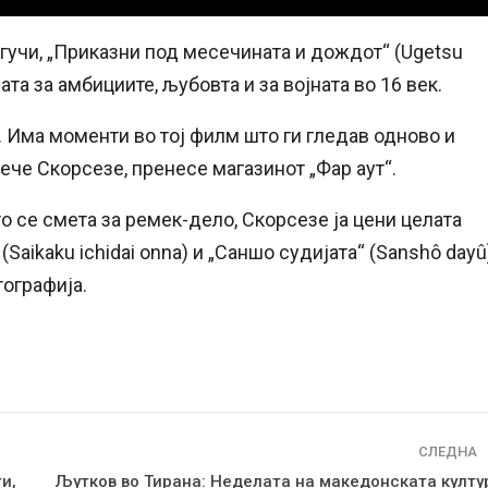
гучи, „Приказни под месечината и дождот“ (Ugetsu
ата за амбициите, љубовта и за војната во 16 век.
 Има моменти во тој филм што ги гледав одново и
рече Скорсезе, пренесе магазинот „Фар аут“.
 се смета за ремек-дело, Скорсезе ја цени целата
(Saikaku ichidai onna) и „Саншо судијата“ (Sanshô dayû)
тографија.
СЛЕДНА
и,
Љутков во Тирана: Неделата на македонската култу