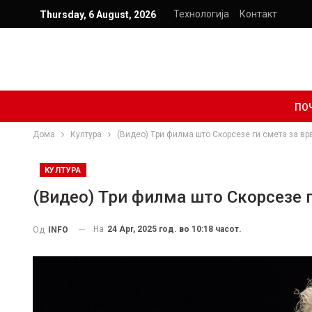
Технологија
Контакт
Thursday, 6 August, 2026
ПО
Дома
Култура
(Видео) Tри филма што Скорсезе ги смета за вр
КУЛТУРА
(Видео) Tри филма што Скорсезе 
На
24 Apr, 2025 год. во 10:18 часот.
Од
INFO