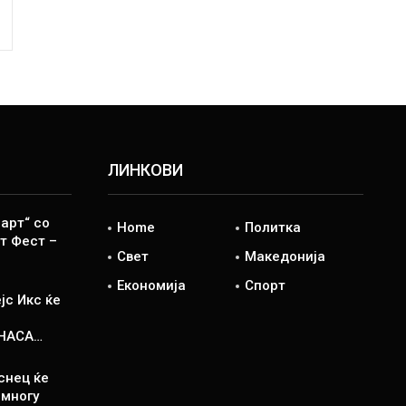
ЛИНКОВИ
арт“ со
Home
Политка
т Фест –
Свет
Македонија
Економија
Спорт
јс Икс ќе
 НАСА…
снец ќе
 многу