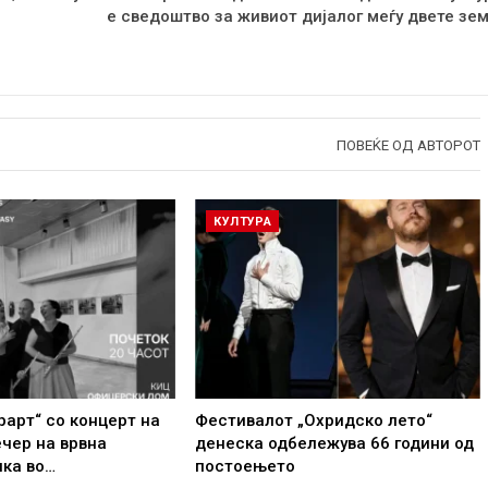
е сведоштво за живиот дијалог меѓу двете зем
ПОВЕЌЕ ОД АВТОРОТ
КУЛТУРА
рарт“ со концерт на
Фестивалот „Охридско лето“
ечер на врвна
денеска одбележува 66 години од
ика во…
постоењето