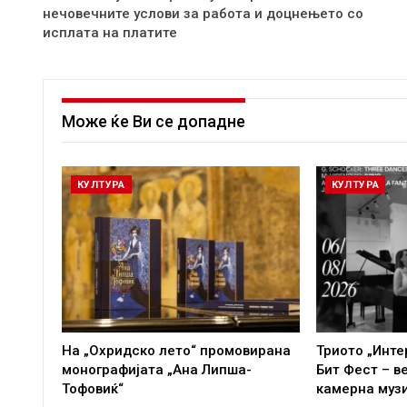
нечовечните услови за работа и доцнењето со
исплата на платите
Може ќе Ви се допадне
КУЛТУРА
КУЛТУРА
На „Охридско лето“ промовирана
Триото „Инте
монографијата „Ана Липша-
Бит Фест – в
Тофовиќ“
камерна муз