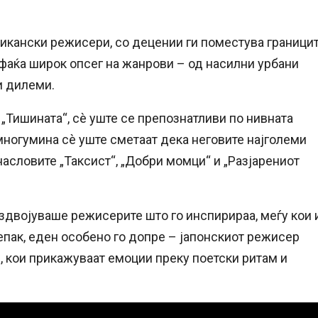
рикански режисери, со децении ги поместува граници
фаќа широк опсег на жанрови – од насилни урбани
и дилеми.
 „Тишината“, сè уште се препознатливи по нивната
многумина сè уште сметаат дека неговите најголеми
асловите „Таксист“, „Добри момци“ и „Разјарениот
издвојуваше режисерите што го инспирираа, меѓу кои 
епак, еден особено го допре – јапонскиот режисер
, кои прикажуваат емоции преку поетски ритам и