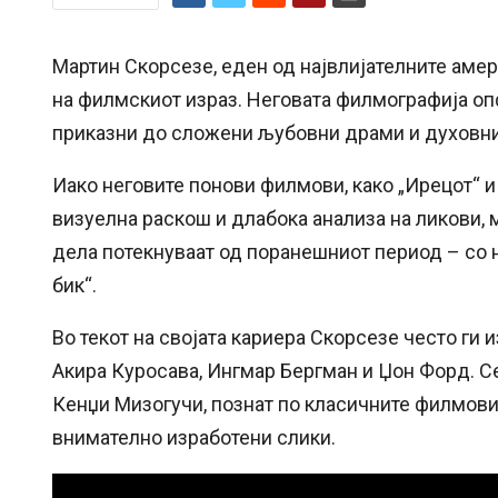
Мартин Скорсезе, еден од највлијателните аме
на филмскиот израз. Неговата филмографија оп
приказни до сложени љубовни драми и духовн
Иако неговите понови филмови, како „Ирецот“ и
визуелна раскош и длабока анализа на ликови, 
дела потекнуваат од поранешниот период – со н
бик“.
Во текот на својата кариера Скорсезе често ги 
Акира Куросава, Ингмар Бергман и Џон Форд. С
Кенџи Мизогучи, познат по класичните филмови
внимателно изработени слики.