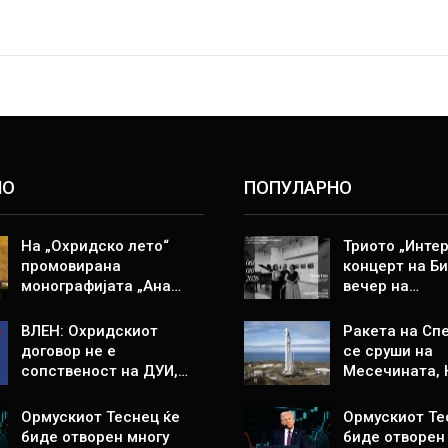
НО
ПОПУЛАРНО
На „Охридско лето“
Триото „Интер
промовирана
концерт на Би
монографијата „Ана…
вечер на…
ВЛЕН: Охридскиот
Ракета на Спе
договор не е
се сруши на
сопственост на ДУИ,…
Месечината,
Ормускиот Теснец ќе
Ормускиот Те
биде отворен многу
биде отворен