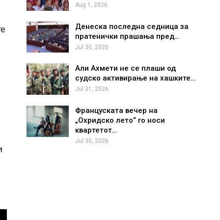
Aug 1, 2026
Денеска последна седница за
те
пратенички прашања пред…
Jul 30, 2026
Али Ахмети не се плаши од
судско активирање на хашките…
Jul 31, 2026
Француската вечер на
„Охридско лето“ го носи
квартетот…
Jul 30, 2026
и