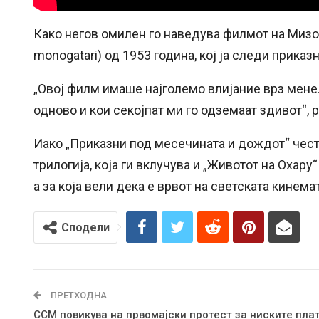
Како негов омилен го наведува филмот на Мизо
monogatari) од 1953 година, кој ја следи приказн
„Овој филм имаше најголемо влијание врз мене.
одново и кои секојпат ми го одземаат здивот“, 
Иако „Приказни под месечината и дождот“ често
трилогија, која ги вклучува и „Животот на Охару“ 
а за која вели дека е врвот на светската кинема
Сподели
ПРЕТХОДНА
ССМ повикува на првомајски протест за ниските плат