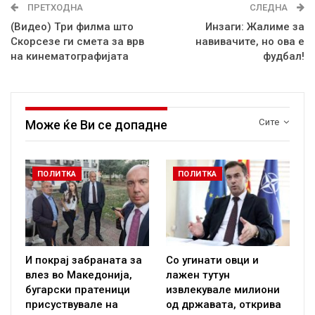
ПРЕТХОДНА
СЛЕДНА
(Видео) Tри филма што
Инзаги: Жалиме за
Скорсезе ги смета за врв
навивачите, но ова е
на кинематографијата
фудбал!
Сите
Може ќе Ви се допадне
ПОЛИТКА
ПОЛИТКА
И покрај забраната за
Со угинати овци и
влез во Македонија,
лажен тутун
бугарски пратеници
извлекувале милиони
присуствувале на
од државата, открива