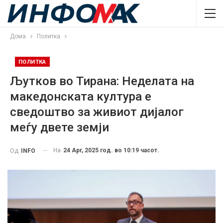
Дома
Политка
ПОЛИТКА
Љутков во Тирана: Неделата на
македонската култура е
сведоштво за живиот дијалог
меѓу двете земји
На
24 Apr, 2025 год. во 10:19 часот.
Од
INFO