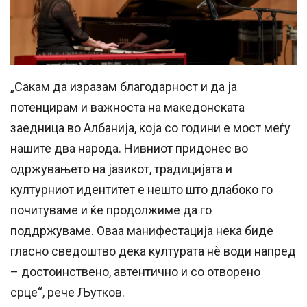
„Сакам да изразам благодарност и да ја
потенцирам и важноста на македонската
заедница во Албанија, која со години е мост меѓу
нашите два народа. Нивниот придонес во
одржувањето на јазикот, традицијата и
културниот идентитет е нешто што длабоко го
почитуваме и ќе продолжиме да го
поддржуваме. Оваа манифестација нека биде
гласно сведоштво дека културата нѐ води напред
– достоинствено, автентично и со отворено
срце“, рече Љутков.