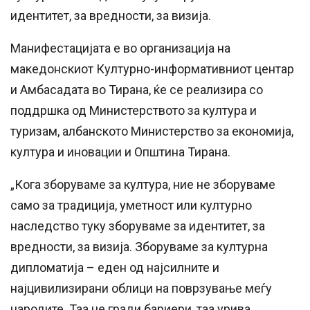
идентитет, за вредности, за визија.
Манифестацијата е во организација на
македонскиот Културно-информативниот центар
и Амбасадата во Тирана, ќе се реализира со
поддршка од Министерството за култура и
туризам, албанското Министерство за економија,
култура и иновации и Општина Тирана.
„Кога зборуваме за култура, ние не зборуваме
само за традиција, уметност или културно
наследство туку зборуваме за идентитет, за
вредности, за визија. Зборуваме за културна
дипломатија – еден од најсилните и
најцивилизирани облици на поврзување меѓу
народите. Таа не гради бариери, таа урива