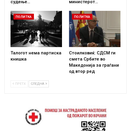
судење…
министерот…
ПОЛИТКА
ПОЛИТКА
Талогот нема партиска
Стоилковиќ: СДСМ ги
книшка
смета Србите во
Македонија за граѓани
од втор ред
ПРЕТХ
СЛЕДНА