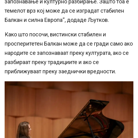
запознавање и културно разбирање. Зашто тоа е
темелот врз кој може да се изградат стабилен
Балкан и силна Европа“, додаде Љутков.
Како што посочи, вистински стабилен и
просперитетен Балкан може да се гради само ако
народите се запознаваат преку културата, ако се
разбираат преку традициите и ако се
приближуваат преку заеднички вредности.