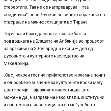
стереотипи. Таа не се натпреварува – таа
обединува“, рече Љутков во своето обраќање на
отворање на манифестацијата во Тирана.
Тој изрази благодарност за заложбата и
поддршката на Владата на Албанија во процесот
на враќање на 20-те вредни икони – дел од
духовното и културното наследство на
Македонија.
„Овој искрен гест на пријателство и заемна почит
е од особено значење за културните врски меѓу
двете земји. Најважната инвестиција што
можеме да ја направиме како влади, институции
и општества е инвестицијата во меѓусебното