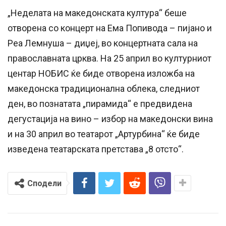
„Неделата на македонската култура“ беше
отворена со концерт на Ема Попивода – пијано и
Реа Лемнуша – диџеј, во концертната сала на
православната црква. На 25 април во културниот
центар НОБИС ќе биде отворена изложба на
македонска традиционална облека, следниот
ден, во познатата „пирамида“ е предвидена
дегустација на вино – избор на македонски вина
и на 30 април во театарот „Артурбина“ ќе биде
изведена театарската претстава „8 отсто“.
Сподели