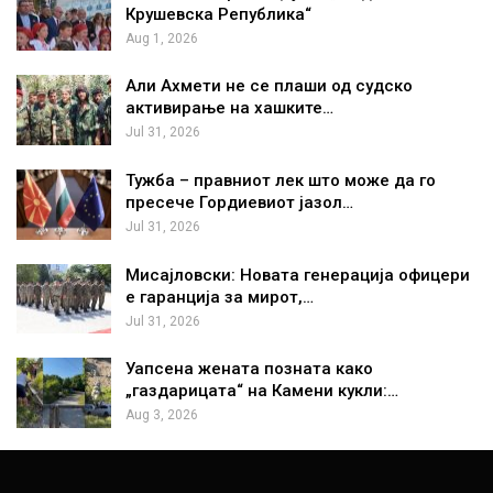
Крушевска Република“
Aug 1, 2026
Али Ахмети не се плаши од судско
активирање на хашките…
Jul 31, 2026
Тужба – правниот лек што може да го
пресече Гордиевиот јазол…
Jul 31, 2026
Мисајловски: Новата генерација офицери
е гаранција за мирот,…
Jul 31, 2026
Уапсена жената позната како
„газдарицата“ на Камени кукли:…
Aug 3, 2026