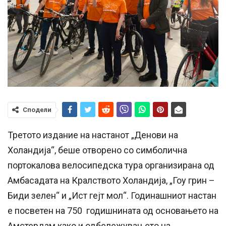
Сподели
Третото издание на настанот „Денови на
Холандија“, беше отворено со симболична
портокалова велосипедска тура организирана од
Амбасадата на Кралството Холандија, „Гоу грин –
Биди зелен“ и „Ист гејт мол“. Годинашниот настан
е посветен на 750 годишнината од основањето на
Амстердам како и одбележувањето на