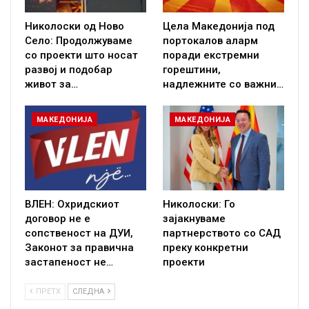
Николоски од Ново
Цела Македонија под
Село: Продолжуваме
портокалов аларм
со проекти што носат
поради екстремни
развој и подобар
горештини,
живот за…
надлежните со важни…
МАКЕДОНИЈА
МАКЕДОНИЈА
ВЛЕН: Охридскиот
Николоски: Го
договор не е
зајакнуваме
сопственост на ДУИ,
партнерството со САД
Законот за правична
преку конкретни
застапеност не…
проекти
ПРЕТХ
СЛЕДНА