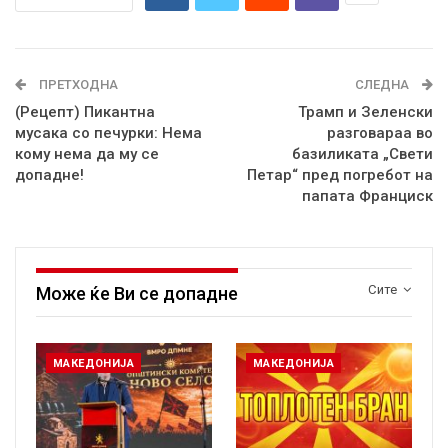
ПРЕТХОДНА
СЛЕДНА
(Рецепт) Пикантна
Трамп и Зеленски
мусака со печурки: Нема
разговараа во
кому нема да му се
базиликата „Свети
допадне!
Петар“ пред погребот на
папата Франциск
Сите
Може ќе Ви се допадне
МАКЕДОНИЈА
МАКЕДОНИЈА