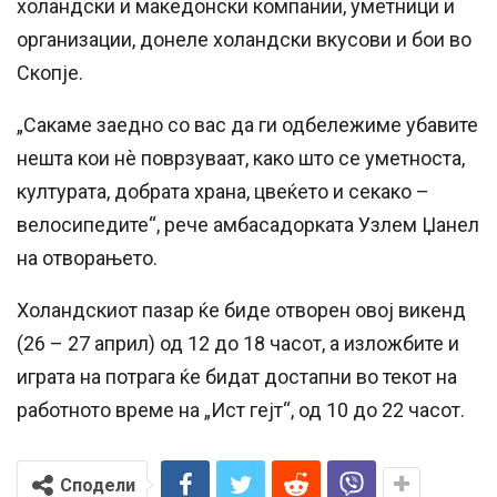
холандски и македонски компании, уметници и
организации, донеле холандски вкусови и бои во
Скопје.
„Сакаме заедно со вас да ги одбележиме убавите
нешта кои нѐ поврзуваат, како што се уметноста,
културата, добрата храна, цвеќето и секако –
велосипедите“, рече амбасадорката Узлем Џанел
на отворањето.
Холандскиот пазар ќе биде отворен овој викенд
(26 – 27 април) од 12 до 18 часот, а изложбите и
играта на потрага ќе бидат достапни во текот на
работното време на „Ист гејт“, од 10 до 22 часот.
Сподели