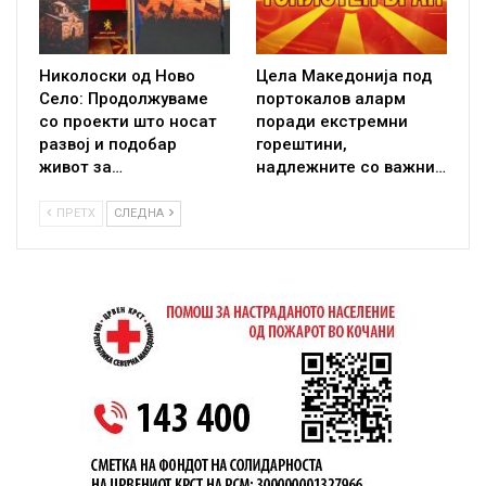
Николоски од Ново
Цела Македонија под
Село: Продолжуваме
портокалов аларм
со проекти што носат
поради екстремни
развој и подобар
горештини,
живот за…
надлежните со важни…
ПРЕТХ
СЛЕДНА