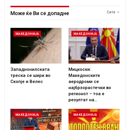
Сите
Може ќе Ви се допадне
МАКЕДОНИЈА
МАКЕДОНИЈА
Западнонилската
Мицкоски:
треска се шири во
Македонските
Скопје и Велес
аеродроми се
најбрзорастечки во
регионот – тоа е
резултат на…
МАКЕДОНИЈА
МАКЕДОНИЈА