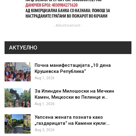
- Advertisement -
АКТУЕЛНО
Почна манифестацијата „10 дена
Крушевска Република“
Aug 1, 2026
За Илинден Милошоски на Мечкин
Камен, Мицкоски во Пелинце и…
Aug 1, 2026
Уапсена жената позната како
„газдарицата“ на Камени кукли:…
Aug 3, 2026