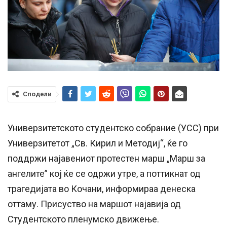
Сподели
Универзитетското студентско собрание (УСС) при
Универзитетот „Св. Кирил и Методиј“, ќе го
поддржи најавениот протестен марш „Марш за
ангелите” кој ќе се одржи утре, а поттикнат од
трагедијата во Кочани, информираа денеска
оттаму. Присуство на маршот најавија од
Студентското пленумско движење.