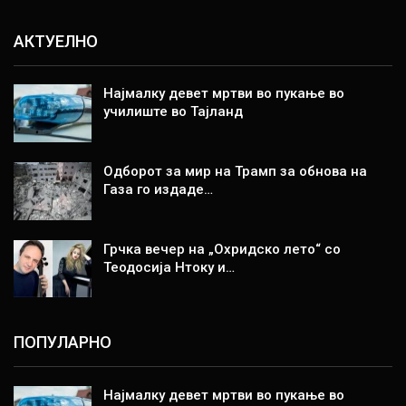
АКТУЕЛНО
Најмалку девет мртви во пукање во
училиште во Тајланд
Одборот за мир на Трамп за обнова на
Газа го издаде…
Грчка вечер на „Охридско лето“ со
Теодосија Нтоку и…
ПОПУЛАРНО
Најмалку девет мртви во пукање во