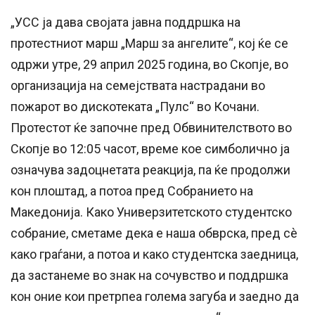
„УСС ја дава својата јавна поддршка на
протестниот марш „Марш за ангелите“, кој ќе се
одржи утре, 29 април 2025 година, во Скопје, во
организација на семејствата настрадани во
пожарот во дискотеката „Пулс“ во Кочани.
Протестот ќе започне пред Обвинителството во
Скопје во 12:05 часот, време кое симболично ја
означува задоцнетата реакција, па ќе продолжи
кон плоштад, а потоа пред Собранието на
Македонија. Како Универзитетското студентско
собрание, сметаме дека е наша обврска, пред сè
како граѓани, а потоа и како студентска заедница,
да застанеме во знак на сочувство и поддршка
кон оние кои претрпеа голема загуба и заедно да