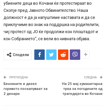
убиените деца во Кочани ќе протестираат во
Скопје пред Јавното Обвинителство. Наша
должност е да ја напуштиме наставата и да се
приклучиме во знак на поддршка на родителити,
чиј протест од ЈО ќе продолжи кон плоштадот и
кон Собранието“, се вели во нивната објава.
Сподели
ПРЕТХОДНА
СЛЕДНА
Бензините и дизел
На 25 мај хуманитарна
горивото поскапуваат за
трка за погодените од
2 денари
трагедијата во Кочани