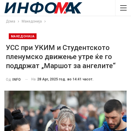
Дома
Македонија
МАКЕДОНИЈА
УСС при УКИМ и Студентското
пленумско движење утре ќе го
поддржат „Маршот за ангелите“
На
28 Apr, 2025 год. во 14:41 часот.
Од
INFO