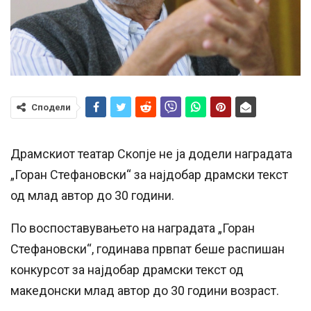
Сподели
Драмскиот театар Скопје не ја додели наградата
„Горан Стефановски“ за најдобар драмски текст
од млад автор до 30 години.
По воспоставувањето на наградата „Горан
Стефановски“, годинава првпат беше распишан
конкурсот за најдобар драмски текст од
македонски млад автор до 30 години возраст.