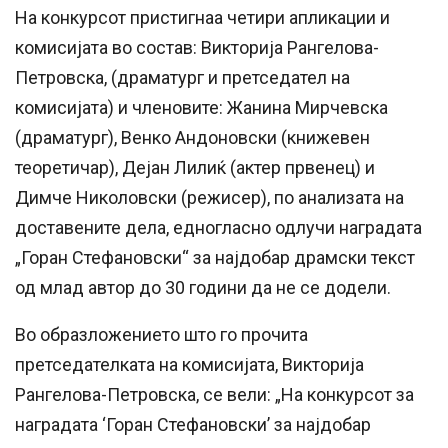
На конкурсот пристигнаа четири апликации и
комисијата во состав: Викторија Рангелова-
Петровска, (драматург и претседател на
комисијата) и членовите: Жанина Мирчевска
(драматург), Венко Андоновски (книжевен
теоретичар), Дејан Лилиќ (актер првенец) и
Димче Николовски (режисер), по анализата на
доставените дела, едногласно одлучи наградата
„Горан Стефановски“ за најдобар драмски текст
од млад автор до 30 години да не се додели.
Во образложението што го прочита
претседателката на комисијата, Викторија
Рангелова-Петровска, се вели: „На конкурсот за
наградата ‘Горан Стефановски’ за најдобар