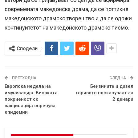
современата македонска драма, да се поттикне
македонското драмско творештво и да се одржи
континуитетот на македонското драмско писмо.
Сподели
ПРЕТХОДНА
СЛЕДНА
Европска недела на
Бензините и дизел
имунизација: Високата
горивото поскапуваат за
покриеност со
2 денари
вакцинација спречува
епидемии