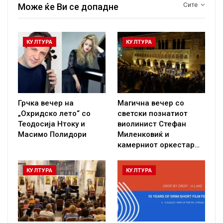
Сите
Може ќе Ви се допадне
КУЛТУРА
КУЛТУРА
Грчка вечер на
Магична вечер со
„Охридско лето“ со
светски познатиот
Теодосија Нтоку и
виолинист Стефан
Масимо Полидори
Миленковиќ и
камерниот оркестар…
КУЛТУРА
КУЛТУРА