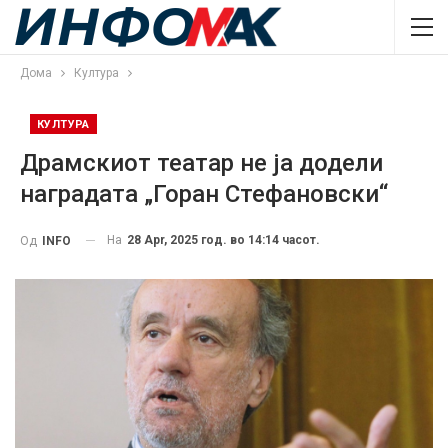
Дома
Култура
КУЛТУРА
Драмскиот театар не ја додели
наградата „Горан Стефановски“
На
28 Apr, 2025 год. во 14:14 часот.
Од
INFO