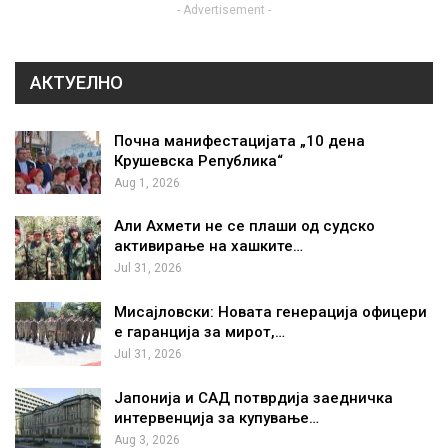
- Advertisement -
АКТУЕЛНО
Почна манифестацијата „10 дена
Крушевска Република“
Aug 1, 2026
Али Ахмети не се плаши од судско
активирање на хашките…
Jul 31, 2026
Мисајловски: Новата генерација офицери
е гаранција за мирот,…
Jul 31, 2026
Јапонија и САД потврдија заедничка
интервенција за купување…
Aug 3, 2026