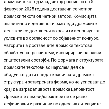
драмски текст од млад автор распишан на 5
февруари 2025 година доставени се четири
драмски текста од четири автори. Комисијата
аналитично и детаљно ги разгледа драмските
дела, кои се доставени во рок и ги исполнуваат
условите во согласност со објавениот конкурс.
Авторите на доставените драмски текстови
обработуваат разни теми, инспирирани од разни
општествени состојби. По формата и структурата
драмските текстови во најголем дел се
обидуваат да ги следат класичната драмска
структура и затворената форма, но не успеваат до
крај да изградат цврста драмска целовитост.
Драмските ликови/карактери не се јасно
дефинирани и развиени во однос на ситуациите