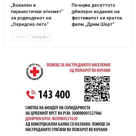
„Вокален и
Почнува десеттото
пијанистички огномет“
јубилејно издание на
за роденденот на
фестивалот на краток
„Охридско лето“
филм „Дрим Шорт“
ПРЕТХ
СЛЕДНА