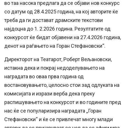
во таа насока предлага да се објави нов конкурс
со датум од 28.4.2025 година, на кој авторите ќе
треба да ги достават драмските текстови
најдоцна до 1. 2.2026 година. Резултатите од
конкурсот ќе бидат објавени на 27.4.2026 година,
денот на раѓањето на Горан Стефановски“.
Директорот на Театарот, Роберт Вељановски,
истакна дека и покрај недоделувањето на
наградата во оваа прва година од
востановувањето, целосно стои зад одлуката на
комисијата и изрази верба дека преку
распишувањето на конкурсот и во годините пред
нас ќе се популаризира наградата „Горан
Стефановски“ и ќе се привлечат многу млади
автори да се пријавуваат со цел да се афирмира