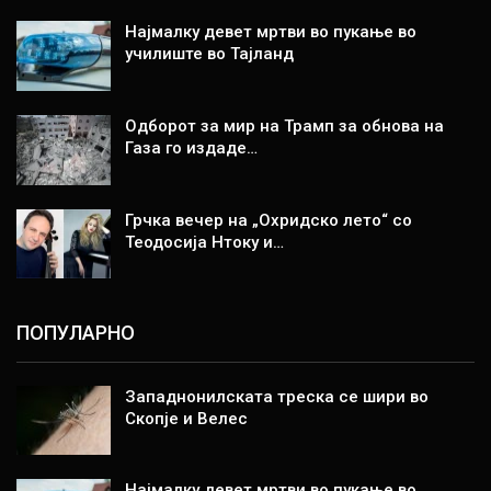
Најмалку девет мртви во пукање во
училиште во Тајланд
Одборот за мир на Трамп за обнова на
Газа го издаде…
Грчка вечер на „Охридско лето“ со
Теодосија Нтоку и…
ПОПУЛАРНО
Западнонилската треска се шири во
Скопје и Велес
Најмалку девет мртви во пукање во