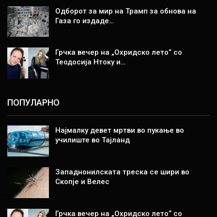
Одборот за мир на Трамп за обнова на
Газа го издаде…
Грчка вечер на „Охридско лето“ со
Теодосија Нтоку и…
ПОПУЛАРНО
Најмалку девет мртви во пукање во
училиште во Тајланд
Западнонилската треска се шири во
Скопје и Велес
Грчка вечер на „Охридско лето“ со