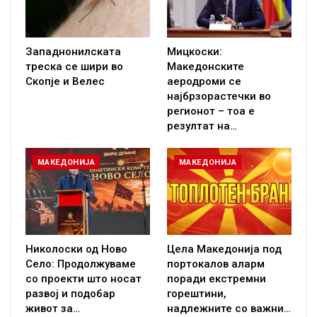
Западнонилската
Мицкоски:
треска се шири во
Македонските
Скопје и Велес
аеродроми се
најбрзорастечки во
регионот – тоа е
резултат на…
МАКЕДОНИЈА
МАКЕДОНИЈА
Николоски од Ново
Цела Македонија под
Село: Продолжуваме
портокалов аларм
со проекти што носат
поради екстремни
развој и подобар
горештини,
живот за…
надлежните со важни…