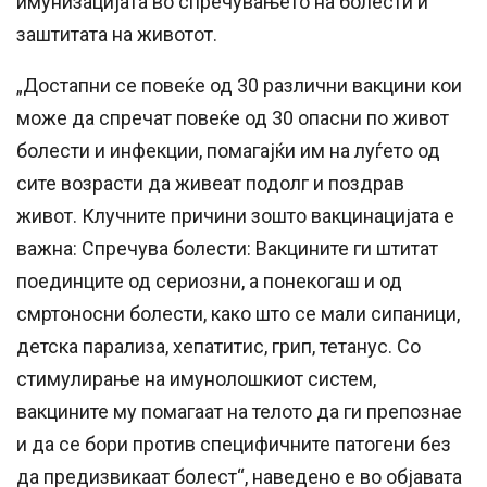
имунизацијата во спречувањето на болести и
заштитата на животот.
„Достапни се повеќе од 30 различни вакцини кои
може да спречат повеќе од 30 опасни по живот
болести и инфекции, помагајќи им на луѓето од
сите возрасти да живеат подолг и поздрав
живот. Клучните причини зошто вакцинацијата е
важна: Спречува болести: Вакцините ги штитат
поединците од сериозни, а понекогаш и од
смртоносни болести, како што се мали сипаници,
детска парализа, хепатитис, грип, тетанус. Со
стимулирање на имунолошкиот систем,
вакцините му помагаат на телото да ги препознае
и да се бори против специфичните патогени без
да предизвикаат болест“, наведено е во објавата