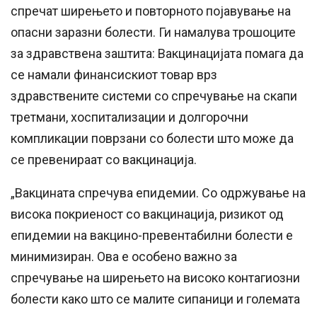
спречат ширењето и повторното појавување на
опасни заразни болести. Ги намалува трошоците
за здравствена заштита: Вакцинацијата помага да
се намали финансискиот товар врз
здравствените системи со спречување на скапи
третмани, хоспитализации и долгорочни
компликации поврзани со болести што може да
се превенираат со вакцинација.
„Вакцината спречува епидемии. Со одржување на
висока покриеност со вакцинација, ризикот од
епидемии на вакцино-превентабилни болести е
минимизиран. Ова е особено важно за
спречување на ширењето на високо контагиозни
болести како што се малите сипаници и големата