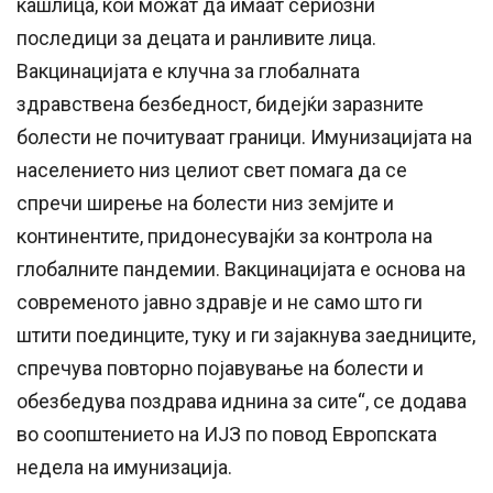
кашлица, кои можат да имаат сериозни
последици за децата и ранливите лица.
Вакцинацијата е клучна за глобалната
здравствена безбедност, бидејќи заразните
болести не почитуваат граници. Имунизацијата на
населението низ целиот свет помага да се
спречи ширење на болести низ земјите и
континентите, придонесувајќи за контрола на
глобалните пандемии. Вакцинацијата е основа на
современото јавно здравје и не само што ги
штити поединците, туку и ги зајакнува заедниците,
спречува повторно појавување на болести и
обезбедува поздрава иднина за сите“, се додава
во соопштението на ИЈЗ по повод Европската
недела на имунизација.