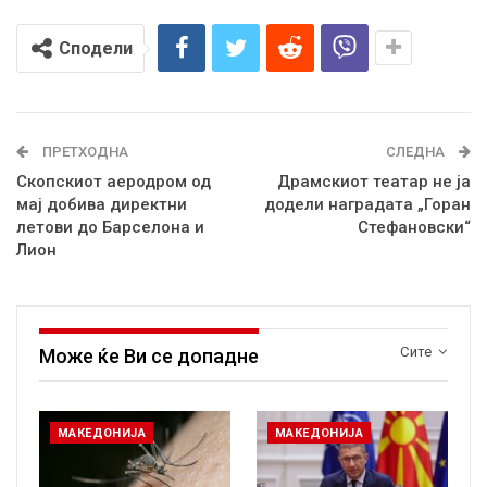
Сподели
ПРЕТХОДНА
СЛЕДНА
Скопскиот аеродром од
Драмскиот театар не ја
мај добива директни
додели наградата „Горан
летови до Барселона и
Стефановски“
Лион
Сите
Може ќе Ви се допадне
МАКЕДОНИЈА
МАКЕДОНИЈА