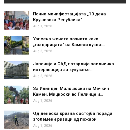
Почна манифестацијата „10 дена
Крушевска Република“
Aug 1, 2026
Уапсена жената позната како
„газдарицата“ на Камени кукли:…
Aug 3, 2026
Јапонија и САД потврдија заедничка
интервенција за купување…
Aug 3, 2026
За Илинден Милошоски на Мечкин
Камен, Мицкоски во Пелинце и…
Aug 1, 2026
Од денеска кризна состојба поради
зголемени ризици од пожари
Aug 1, 2026