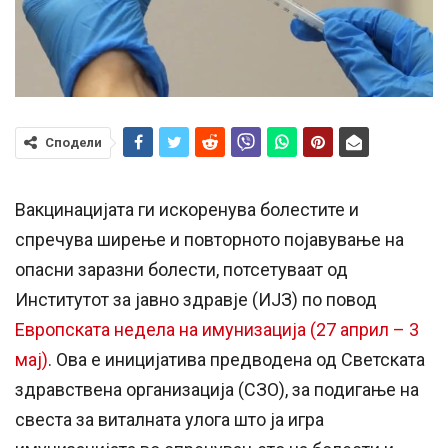
Сподели
Вакцинацијата ги искоренува болестите и
спречува ширење и повторното појавување на
опасни заразни болести, потсетуваат од
Институтот за јавно здравје (ИЈЗ) по повод
Европската недела на имунизација (27 април – 3
мaj)
. Ова е иницијатива предводена од Светската
здравствена организација (СЗО), за подигање на
свеста за виталната улога што ја игра