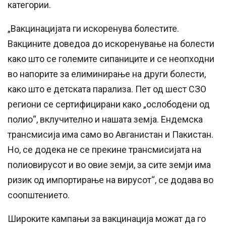
категории.
„Вакцинацијата ги искоренува болестите.
Вакцините доведоа до искоренување на болести
како што се големите сипаниците и се неопходни
во напорите за елиминирање на други болести,
како што е детската парализа. Пет од шест СЗО
региони се сертифицирани како „ослободени од
полио“, вклучително и нашата земја. Ендемска
трансмисија има само во Авганистан и Пакистан.
Но, се додека не се прекине трансмисијата на
полиовирусот и во овие земји, за сите земји има
ризик од импортирање на вирусот“, се додава во
соопштението.
Широките кампањи за вакцинација можат да го