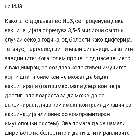
на ИЈЗ.
Како што додаваат во ИЈЗ, се проценува дека
вакцинацијата спречува 3,5-5 милиони смртни
случаи секоја година, од болести како дифтерија,
тетанус, пертусис, грип и мали сипаници. Ја штити
заедниците: Кога голем процент од населението
е вакциниран, се создава колективен имунитет,
кој ги штити оние кои не можат да бидат
вакцинирани (на пример, мали деца кои не ја
достигнале возраста за да може да се
вакцинираат, лица кои имаат контраиндикации за
вакцинација или оние со компромитиран
имунолошки систем). Ова помага да се намали
ширењето на болестите и да ги штити ранливите