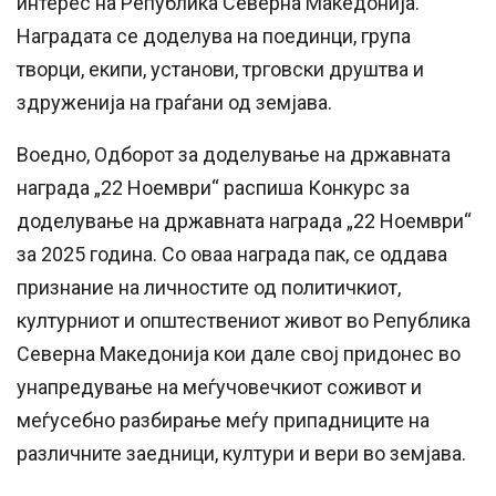
интерес на Република Северна Македонија.
Наградата се доделува на поединци, група
творци, екипи, установи, трговски друштва и
здруженија на граѓани од земјава.
Воедно, Одборот за доделување на државната
награда „22 Ноември“ распиша Конкурс за
доделување на државната награда „22 Ноември“
за 2025 година. Со оваа награда пак, се оддава
признание на личностите од политичкиот,
културниот и општествениот живот во Република
Северна Македонија кои дале свој придонес во
унапредување на меѓучовечкиот соживот и
меѓусебно разбирање меѓу припадниците на
различните заедници, култури и вери во земјава.