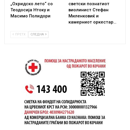
„Охридско лето“ со
светски познатиот
Теодосија Нтоку и
виолинист Стефан
Масимо Полидори
Миленковиќ и
камерниот оркестар…
ПРЕТХ
СЛЕДНА