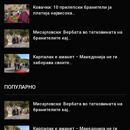
Ковачки: 10 прилепски бранители ја
платија највисока…
Мисајловски: Вербата во татковината на
бранителите кај…
Карпалак е аманет – Македонија не ги
заборава своите…
ПОПУЛАРНО
Мисајловски: Вербата во татковината на
бранителите кај…
Карпалак е аманет – Македонија не ги