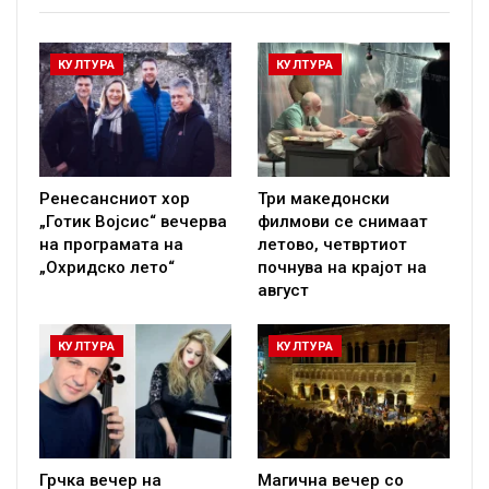
КУЛТУРА
КУЛТУРА
Ренесансниот хор
Три македонски
„Готик Војсис“ вечерва
филмови се снимаат
на програмата на
летово, четвртиот
„Охридско лето“
почнува на крајот на
август
КУЛТУРА
КУЛТУРА
Грчка вечер на
Магична вечер со