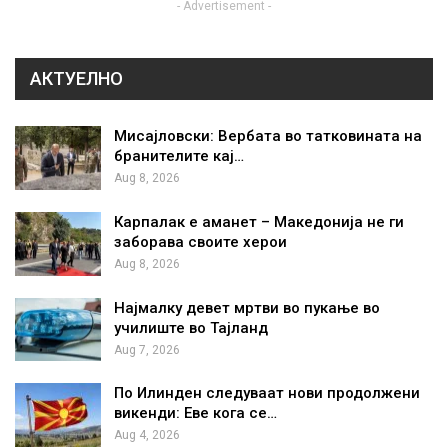
- Advertisement -
АКТУЕЛНО
Мисајловски: Вербата во татковината на
бранителите кај…
Aug 8, 2026
Карпалак е аманет – Македонија не ги
заборава своите херои
Aug 8, 2026
Најмалку девет мртви во пукање во
училиште во Тајланд
Aug 7, 2026
По Илинден следуваат нови продолжени
викенди: Еве кога се…
Aug 4, 2026