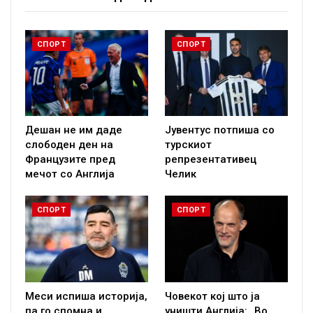
СПОРТ
СПОРТ
Дешан не им даде
Јувентус потпиша со
слободен ден на
турскиот
Французите пред
репрезентативец
мечот со Англија
Челик
СПОРТ
СПОРТ
Меси испиша историја,
Човекот кој што ја
па го спомна и
уништи Англија: „Во