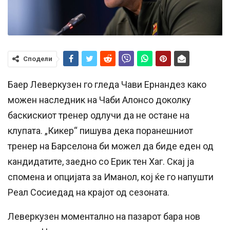
Сподели
Баер Леверкузен го гледа Чави Ернандез како
можен наследник на Чаби Алонсо доколку
баскискиот тренер одлучи да не остане на
клупата. „Кикер“ пишува дека поранешниот
тренер на Барселона би можел да биде еден од
кандидатите, заедно со Ерик тен Хаг. Скај ја
спомена и опцијата за Иманол, кој ќе го напушти
Реал Сосиедад на крајот од сезоната.
Леверкузен моментално на пазарот бара нов