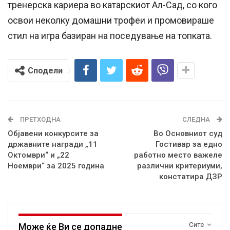
тренерска кариера во катарскиот Ал-Сад, со кого
освои неколку домашни трофеи и промовираше
стил на игра базиран на поседување на топката.
Сподели
ПРЕТХОДНА
СЛЕДНА
Објавени конкурсите за
Во Основниот суд
државните награди „11
Гостивар за едно
Oктомври“ и „22
работно место важеле
Ноември“ за 2025 година
различни критериуми,
констатира ДЗР
Сите
Може ќе Ви се допадне