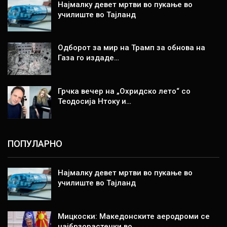
Најмалку девет мртви во пукање во
училиште во Тајланд
Одборот за мир на Трамп за обнова на
Газа го издаде…
Грчка вечер на „Охридско лето“ со
Теодосија Нтоку и…
ПОПУЛАРНО
Најмалку девет мртви во пукање во
училиште во Тајланд
Мицкоски: Македонските аеродроми се
најбрзорастечки во…