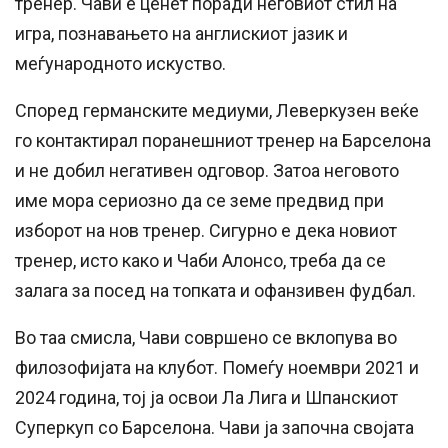
тренер. Чави е ценет поради неговиот стил на
игра, познавањето на англискиот јазик и
меѓународното искуство.
Според германските медиуми, Леверкузен веќе
го контактирал поранешниот тренер на Барселона
и не добил негативен одговор. Затоа неговото
име мора сериозно да се земе предвид при
изборот на нов тренер. Сигурно е дека новиот
тренер, исто како и Чаби Алонсо, треба да се
залага за посед на топката и офанзивен фудбал.
Во таа смисла, Чави совршено се вклопува во
филозофијата на клубот. Помеѓу ноември 2021 и
2024 година, тој ја освои Ла Лига и Шпанскиот
Суперкуп со Барселона. Чави ја започна својата