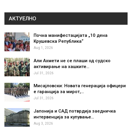
АКТУЕЛНО
Почна манифестацијата „10 дена
Крушевска Република“
Aug 1, 2026
Али Ахмети не се плаши од судско
активирање на хашките…
Jul 31, 2026
Мисајловски: Новата генерација офицери
е гаранција за мирот,…
Jul 31, 2026
Јапонија и САД потврдија заедничка
интервенција за купување…
Aug 3, 2026