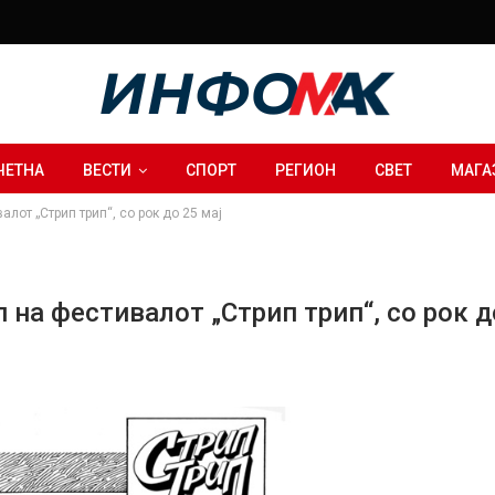
ЧЕТНА
ВЕСТИ
СПОРТ
РЕГИОН
СВЕТ
МАГА
лот „Стрип трип“, со рок до 25 мај
 на фестивалот „Стрип трип“, со рок д