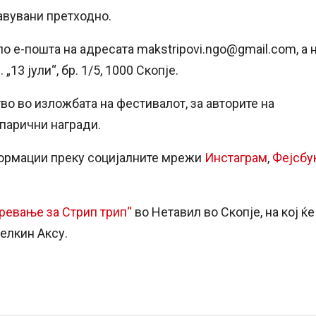
авувани претходно.
о е-пошта на адресата makstripovi.ngo@gmail.com, а 
13 јули“, бр. 1/5, 1000 Скопје.
во во изложбата на фестивалот, за авторите на
епарични награди.
формации преку социјалните мрежи
Инстаграм
,
Фејсбу
гревање за Стрип трип“
во Нетавил во Скопје, на кој ќе
елкин Аксу.