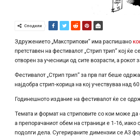
Сподели
Здружението „Макстрипови“ има распишано
ко
претставен на фестивалот „Стрип трип“ кој ќе с
отворен за учесници од сите возрасти, а рокот з
Фестивалот „Стрип трип“ за прв пат беше одржа
најдобра стрип-корица на кој учествуваа над 60
Годинешното издание на фестивалот ќе се одржи
Темата и формат на стриповите со кои може да 
а препорачаниот обем на страници е 1-16, иако
подолги дела. Сугерираните димензии се А3 фор