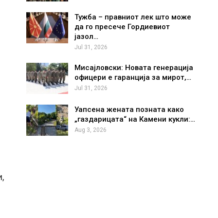
Тужба – правниот лек што може
да го пресече Гордиевиот
јазол…
Jul 31, 2026
Мисајловски: Новата генерација
офицери е гаранција за мирот,…
Jul 31, 2026
Уапсена жената позната како
„газдарицата“ на Камени кукли:…
Aug 3, 2026
,