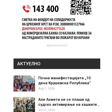
- Advertisement -
АКТУЕЛНО
Почна манифестацијата „10
дена Крушевска Република“
Aug 1, 2026
Али Ахмети не се плаши од
судско активирање на хашките…
Jul 31, 2026