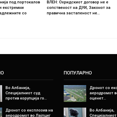
нија под портокалов
ВЛЕН: Охридскиот договор не е
и екстремни
сопственост на ДУИ, Законот за
надлежните со
правична застапеност не…
НО
ПОПУЛАРНО
Во Албанија,
Дронот со ек
Специјалниот суд
аеродромот в
против корупција го…
оценет…
Дронот со експлозив на
Во Албанија,
аеродромот во Лајпциг
Специјалниот