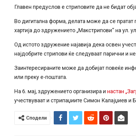
Главен предуслов е стриповите да не бидат обј
Во дигитална форма, делата може да се пратат п
хартија до здружението „Макстрипови“ на ул. ул. „
Од истото здружение најавија дека освен учест
најдобрите стрипови ќе следуваат парични и н
Заинтересираните може да добијат повеќе ин
или преку е-поштата.
На 6. мај, здружението организира и
настан „За
учествуваат и стрипаџиите Симон Калајџиев и Б
Сподели