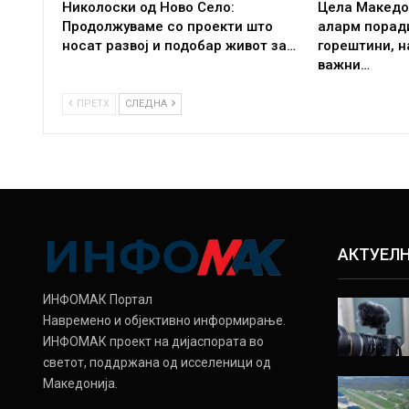
Николоски од Ново Село:
Цела Македо
Продолжуваме со проекти што
аларм порад
носат развој и подобар живот за…
горештини, 
важни…
ПРЕТХ
СЛЕДНА
АКТУЕЛ
ИНФОМАК Портал
Навремено и објективно информирање.
ИНФОМАК проект на дијаспората во
светот, поддржана од исселеници од
Македонија.