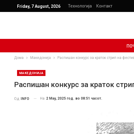
Технологија
Контакт
Friday, 7 August, 2026
ПО
Дома
Македонија
Распишан конкурс за краток стрип на фестива
МАКЕДОНИЈА
Распишан конкурс за краток стрип
На
2 May, 2025 год. во 08:51 часот.
Од
INFO