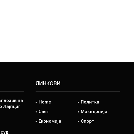
ЛИНКОВИ
сплозив на
Home
Политка
о Лајпциг
Свет
Македонија
Економија
Спорт
 суд