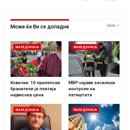
Сите
Може ќе Ви се допадне
МАКЕДОНИЈА
МАКЕДОНИЈА
Ковачки: 10 прилепски
МВР најави засилени
бранители ја платија
контроли на
највисока цена
патиштата
МАКЕДОНИЈА
МАКЕДОНИЈА