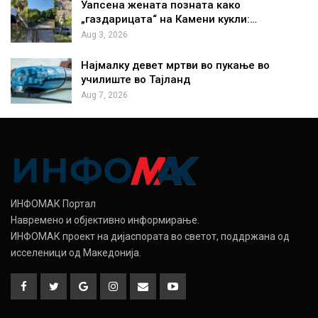
Уапсена жената позната како
„газдарицата“ на Камени кукли:…
Aug 3, 2026
Најмалку девет мртви во пукање во
училиште во Тајланд
Aug 7, 2026
ИНФОМАК Портал
Навремено и објективно информирање.
ИНФОМАК проект на дијаспората во светот, поддржана од
исселеници од Македонија.