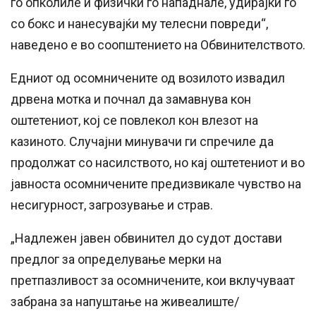
го опколиле и физички го нападнале, удирајќи го
со бокс и нанесувајќи му телесни повреди“,
наведено е во соопштението на Обвинителството.
Едниот од осомничените од возилото извадил
дрвена мотка и почнал да замавнува кон
оштетениот, кој се повлекол кон влезот на
казиното. Случајни минувачи ги спречиле да
продолжат со насилството, но кај оштетениот и во
јавноста осомничените предизвикале чувство на
несигурност, загрозување и страв.
„Надлежен јавен обвинител до судот достави
предлог за определување мерки на
претпазливост за осомничените, кои вклучуваат
забрана за напуштање на живеалиште/