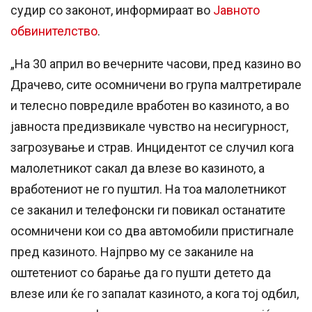
судир со законот, информираат во
Јавното
обвинителство
.
„На 30 април во вечерните часови, пред казино во
Драчево, сите осомничени во група малтретирале
и телесно повредиле вработен во казиното, а во
јавноста предизвикале чувство на несигурност,
загрозување и страв. Инцидентот се случил кога
малолетникот сакал да влезе во казиното, а
вработениот не го пуштил. На тоа малолетникот
се заканил и телефонски ги повикал останатите
осомничени кои со два автомобили пристигнале
пред казиното. Најпрво му се заканиле на
оштетениот со барање да го пушти детето да
влезе или ќе го запалат казиното, а кога тој одбил,