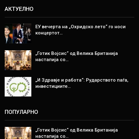
АКТУЕЛНО
ЕУ вечерта на „Охридско лето“ го носи
концертот…
„Готик Војсис“ од Велика Британија
настапија со…
„И Здравје и работа“: Рударството паѓа,
инвестициите…
ПОПУЛАРНО
„Готик Војсис“ од Велика Британија
настапија со…