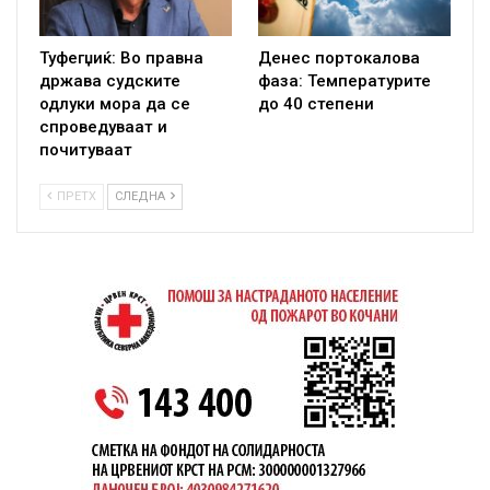
Туфегџиќ: Во правна
Денес портокалова
држава судските
фаза: Температурите
одлуки мора да се
до 40 степени
спроведуваат и
почитуваат
ПРЕТХ
СЛЕДНА