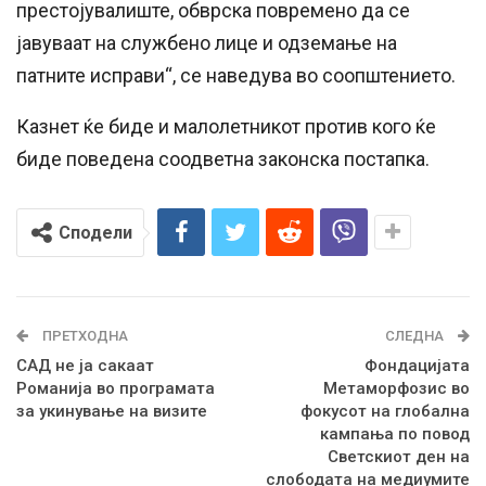
престојувалиште, обврска повремено да се
јавуваат на службено лице и одземање на
патните исправи“, се наведува во соопштението.
Казнет ќе биде и малолетникот против кого ќе
биде поведена соодветна законска постапка.
Сподели
ПРЕТХОДНА
СЛЕДНА
САД не ја сакаат
Фондацијата
Романија во програмата
Метаморфозис во
за укинување на визите
фокусот на глобална
кампања по повод
Светскиот ден на
слободата на медиумите