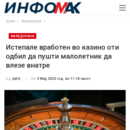
Дома
Македонија
МАКЕДОНИЈА
Истепале вработен во казино оти
одбил да пушти малолетник да
влезе внатре
На
3 May, 2025 год. во 11:18 часот.
Од
INFO