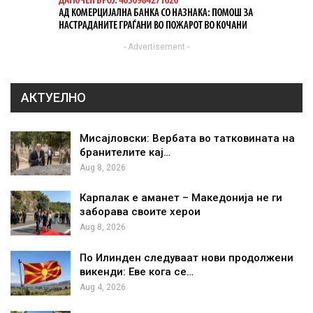
- Advertisement -
АКТУЕЛНО
Мисајловски: Вербата во татковината на
бранителите кај…
Aug 8, 2026
Карпалак е аманет – Македонија не ги
заборава своите херои
Aug 8, 2026
По Илинден следуваат нови продолжени
викенди: Еве кога се…
Aug 4, 2026