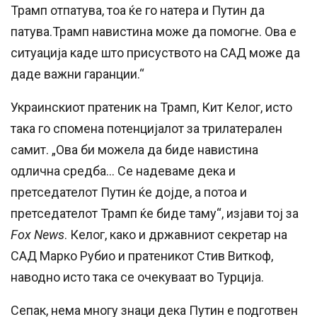
Трамп отпатува, тоа ќе го натера и Путин да
патува.Трамп навистина може да помогне. Ова е
ситуација каде што присуството на САД може да
даде важни гаранции.“
Украинскиот пратеник на Трамп, Кит Келог, исто
така го спомена потенцијалот за трилатерален
самит. „Ова би можела да биде навистина
одлична средба… Се надеваме дека и
претседателот Путин ќе дојде, а потоа и
претседателот Трамп ќе биде таму“, изјави тој за
Fox News
. Келог, како и државниот секретар на
САД Марко Рубио и пратеникот Стив Виткоф,
наводно исто така се очекуваат во Турција.
Сепак, нема многу знаци дека Путин е подготвен