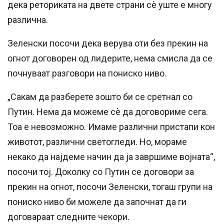
дека реториката на двете страни сè уште е многу
различна.
Зеленски посочи дека верува оти без прекин на
огнот договорен од лидерите, нема смисла да се
почнуваат разговори на пониско ниво.
„Сакам да разберете зошто би се сретнал со
Путин. Нема да можеме сè да договориме сега.
Тоа е невозможно. Имаме различни пристапи кон
животот, различни светогледи. Но, мораме
некако да најдеме начин да ја завршиме војната“,
посочи тој. Доколку со Путин се договори за
прекин на огнот, посочи Зеленски, тогаш групи на
пониско ниво би можеле да започнат да ги
договараат следните чекори.