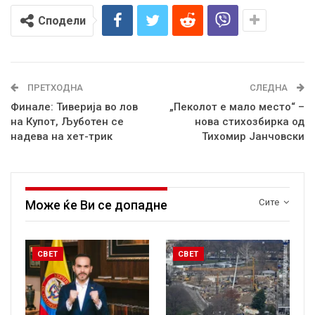
Сподели
ПРЕТХОДНА
СЛЕДНА
Финале: Тиверија во лов
„Пеколот е мало место“ –
на Купот, Љуботен се
нова стихозбирка од
надева на хет-трик
Тихомир Јанчовски
Сите
Може ќе Ви се допадне
СВЕТ
СВЕТ