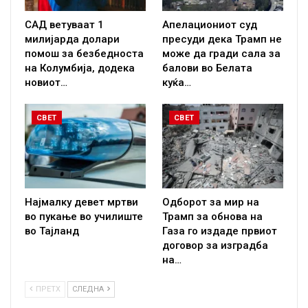
САД ветуваат 1
Апелациониот суд
милијарда долари
пресуди дека Трамп не
помош за безбедноста
може да гради сала за
на Колумбија, додека
балови во Белата
новиот…
куќа…
СВЕТ
СВЕТ
Најмалку девет мртви
Одборот за мир на
во пукање во училиште
Трамп за обнова на
во Тајланд
Газа го издаде првиот
договор за изградба
на…
ПРЕТХ
СЛЕДНА