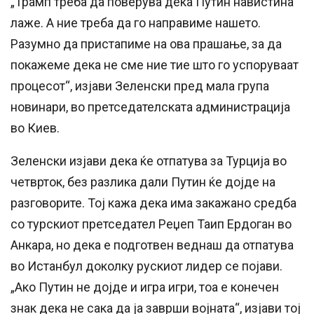
„Трамп треба да поверува дека Путин навистина
лаже. А ние треба да го направиме нашето.
Разумно да пристапиме на ова прашање, за да
покажеме дека не сме ние тие што го успоруваат
процесот“, изјави Зеленски пред мала група
новинари, во претседателската администрација
во Киев.
Зеленски изјави дека ќе отпатува за Турција во
четврток, без разлика дали Путин ќе дојде на
разговорите. Тој кажа дека има закажано средба
со турскиот претседател Реџеп Таип Ердоган во
Анкара, но дека е подготвен веднаш да отпатува
во Истанбул доколку рускиот лидер се појави.
„Ако Путин не дојде и игра игри, тоа е конечен
знак дека не сака да ја заврши војната“, изјави тој