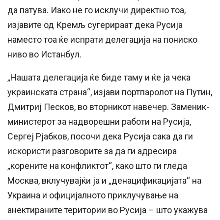
да патува. Иако не го исклучи директно тоа,
изјавите од Кремљ сугерираат дека Русија
наместо тоа ќе испрати делегација на пониско
ниво во Истанбул.
„Нашата делегација ќе биде таму и ќе ја чека
украинската страна“, изјави портпаролот на Путин,
Дмитриј Песков, во вторникот навечер. Заменик-
министерот за надворешни работи на Русија,
Сергеј Рјабков, посочи дека Русија сака да ги
искористи разговорите за да ги адресира
„корените на конфликтот“, како што ги гледа
Москва, вклучувајќи ја и „денацификацијата“ на
Украина и официјалното приклучување на
анектираните територии во Русија – што укажува