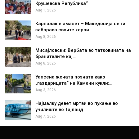
Крушевска Република“
Aug 1, 2026
Карпалак е аманет – Македонија не ги
заборава своите херои
Aug 8, 2026
Мисајловски: Вербата во татковината на
бранителите кај…
Aug 8, 2026
Уапсена жената позната како
„газдарицата“ на Камени кукли:…
Aug 3, 2026
Најмалку девет мртви во пукање во
училиште во Тајланд
Aug 7, 2026