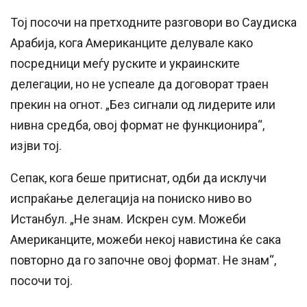
Тој посочи на претходните разговори во Саудиска
Арабија, кога Американците делувале како
посредници меѓу руските и украинските
делегации, но не успеале да договорат траен
прекин на огнот. „Без сигнали од лидерите или
нивна средба, овој формат не функционира“,
изјви тој.
Сепак, кога беше притиснат, одби да исклучи
испраќање делегација на пониско ниво во
Истанбул. „Не знам. Искрен сум. Можеби
Американците, можеби некој навистина ќе сака
повторно да го започне овој формат. Не знам“,
посочи тој.