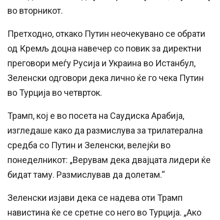
во вторникот.
Претходно, откако Путин неочекувано се обрати
од Кремљ доцна навечер со повик за директни
преговори меѓу Русија и Украина во Истанбул,
Зеленски одговори дека лично ќе го чека Путин
во Турција во четврток.
Трамп, кој е во посета на Саудиска Арабија,
изгледаше како да размислува за трилатерална
средба со Путин и Зеленски, велејќи во
понеделникот: „Верувам дека двајцата лидери ќе
бидат таму. Размислував да долетам.“
Зеленски изјави дека се надева оти Трамп
навистина ќе се сретне со него во Турција. „Ако