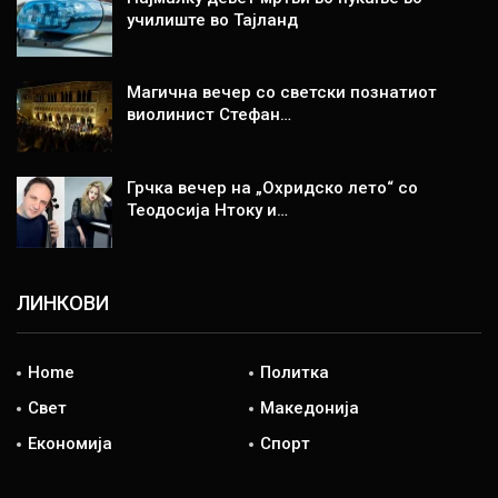
училиште во Тајланд
Магична вечер со светски познатиот
виолинист Стефан…
Грчка вечер на „Охридско лето“ со
Теодосија Нтоку и…
ЛИНКОВИ
Home
Политка
Свет
Македонија
Економија
Спорт