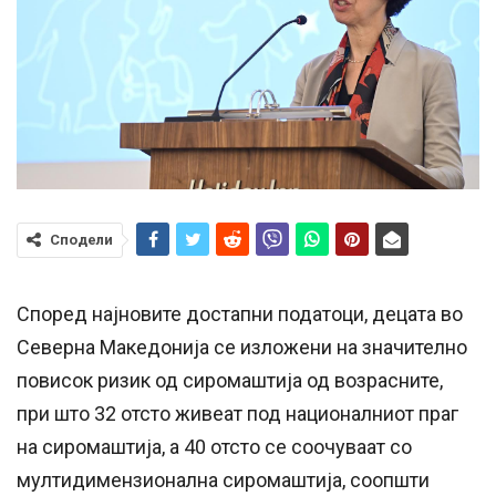
Сподели
Според најновите достапни податоци, децата во
Северна Македонија се изложени на значително
повисок ризик од сиромаштија од возрасните,
при што 32 отсто живеат под националниот праг
на сиромаштија, а 40 отсто се соочуваат со
мултидимензионална сиромаштија, соопшти