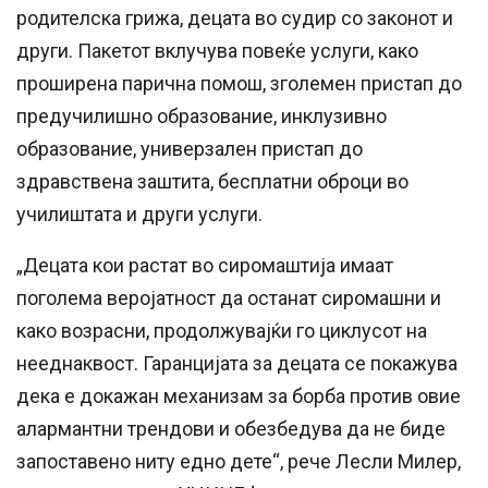
родителска грижа, децата во судир со законот и
други. Пакетот вклучува повеќе услуги, како
проширена парична помош, зголемен пристап до
предучилишно образование, инклузивно
образование, универзален пристап до
здравствена заштита, бесплатни оброци во
училиштата и други услуги.
„Децата кои растат во сиромаштија имаат
поголема веројатност да останат сиромашни и
како возрасни, продолжувајќи го циклусот на
нееднаквост. Гаранцијата за децата се покажува
дека е докажан механизам за борба против овие
алармантни трендови и обезбедува да не биде
запоставено ниту едно дете“, рече Лесли Милер,