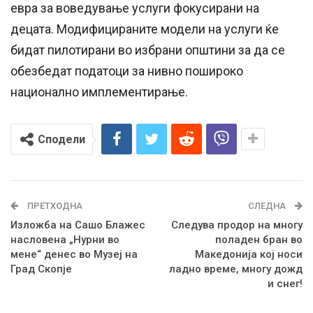
евра за воведување услуги фокусирани на
децата. Модифицираните модели на услуги ќе
бидат пилотирани во избрани општини за да се
обезбедат податоци за нивно пошироко
национално имплементирање.
Сподели
ПРЕТХОДНА
СЛЕДНА
Изложба на Сашо Блажес
Следува продор на многу
насловена „Нурни во
поладен бран во
мене“ денес во Музеј на
Македонија кој носи
Град Скопје
ладно време, многу дожд
и снег!