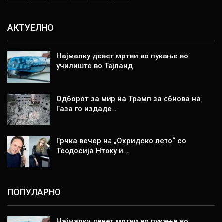
АКТУЕЛНО
Најмалку девет мртви во пукање во
училиште во Тајланд
Одборот за мир на Трамп за обнова на
Газа го издаде…
Грчка вечер на „Охридско лето“ со
Теодосија Нтоку и…
ПОПУЛАРНО
Најмалку девет мртви во пукање во