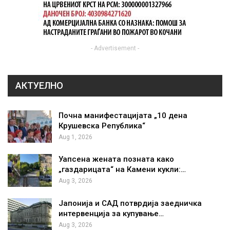
- Advertisement -
АКТУЕЛНО
Почна манифестацијата „10 дена
Крушевска Република“
Aug 1, 2026
Уапсена жената позната како
„газдарицата“ на Камени кукли:…
Aug 3, 2026
Јапонија и САД потврдија заедничка
интервенција за купување…
Aug 3, 2026