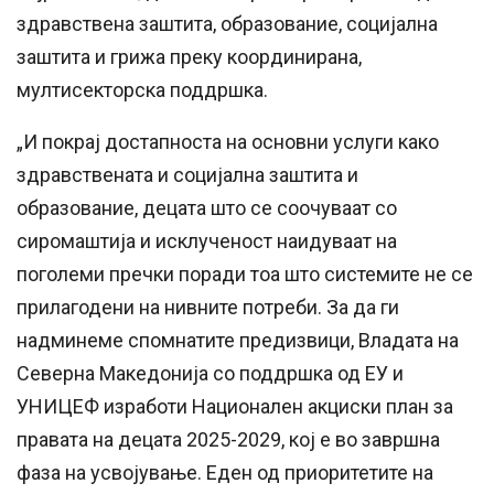
здравствена заштита, образование, социјална
заштита и грижа преку координирана,
мултисекторска поддршка.
„И покрај достапноста на основни услуги како
здравствената и социјална заштита и
образование, децата што се соочуваат со
сиромаштија и исклученост наидуваат на
поголеми пречки поради тоа што системите не се
прилагодени на нивните потреби. За да ги
надминеме спомнатите предизвици, Владата на
Северна Македонија со поддршка од ЕУ и
УНИЦЕФ изработи Национален акциски план за
правата на децата 2025-2029, кој е во завршна
фаза на усвојување. Еден од приоритетите на