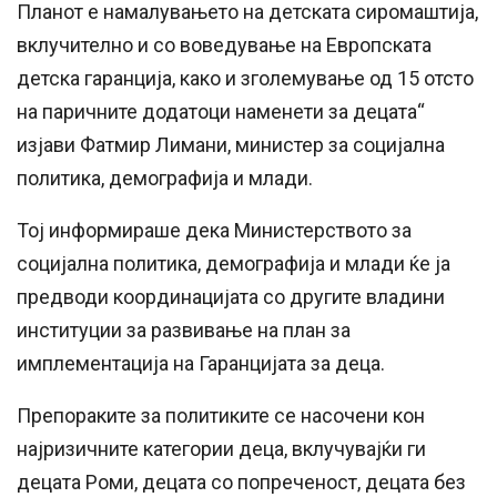
Планот е намалувањето на детската сиромаштија,
вклучително и со воведување на Европската
детска гаранција, како и зголемување од 15 отсто
на паричните додатоци наменети за децата“
изјави Фатмир Лимани, министер за социјална
политика, демографија и млади.
Тој информираше дека Министерството за
социјална политика, демографија и млади ќе ја
предводи координацијата со другите владини
институции за развивање на план за
имплементација на Гаранцијата за деца.
Препораките за политиките се насочени кон
најризичните категории деца, вклучувајќи ги
децата Роми, децата со попреченост, децата без