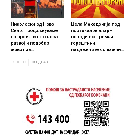
Николоски од Ново
Цела Македонија под
Село: Продолжуваме
портокалов аларм
со проекти што носат
поради екстремни
развој и подобар
горештини,
живот за…
надлежните со важни…
ПРЕТХ
СЛЕДНА