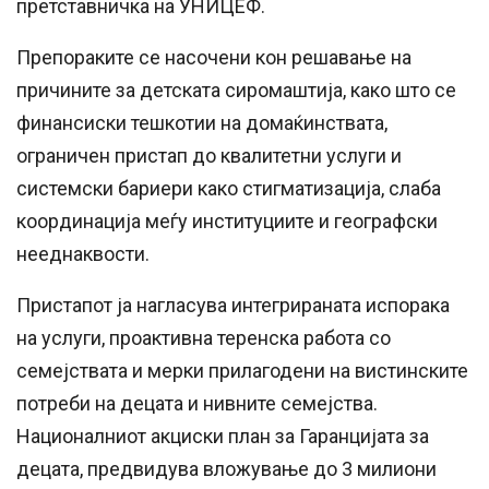
претставничка на УНИЦЕФ.
Препораките се насочени кон решавање на
причините за детската сиромаштија, како што се
финансиски тешкотии на домаќинствата,
ограничен пристап до квалитетни услуги и
системски бариери како стигматизација, слаба
координација меѓу институциите и географски
нееднаквости.
Пристапот ја нагласува интегрираната испорака
на услуги, проактивна теренска работа со
семејствата и мерки прилагодени на вистинските
потреби на децата и нивните семејства.
Националниот акциски план за Гаранцијата за
децата, предвидува вложување до 3 милиони