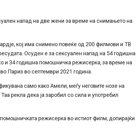
суален напад на две жени за време на снимањето на
ардје, кој има снимено повеќе од 200 филмови и ТВ
ресудата. Осуден е за сексуален напад на 54 годишна
ко и 34 годишна помошничка режисерка, за време на
 во Париз во септември 2021 година.
фикувана само како Амели, меѓу неговите нозе на
 Таа рекла дека ја заробил со сила и употребил
 помошничката режисерка во истиот филм, допирајќи