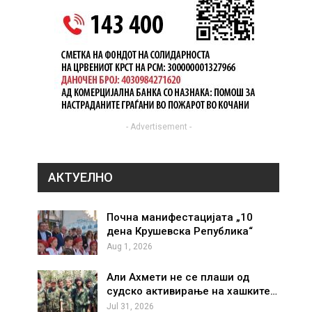
- Advertisement -
АКТУЕЛНО
Почна манифестацијата „10
дена Крушевска Република“
Aug 1, 2026
Али Ахмети не се плаши од
судско активирање на хашките…
Jul 31, 2026