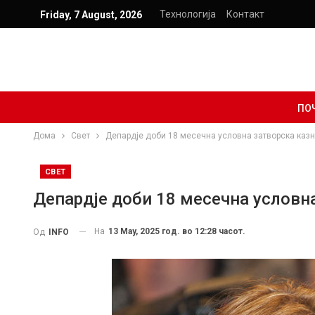
Технологија
Контакт
Friday, 7 August, 2026
ПО
Дома
Свет
Депардје доби 18 месечна условна затворска казн
СВЕТ
Депардје доби 18 месечна условна
На
13 May, 2025 год. во 12:28 часот.
Од
INFO