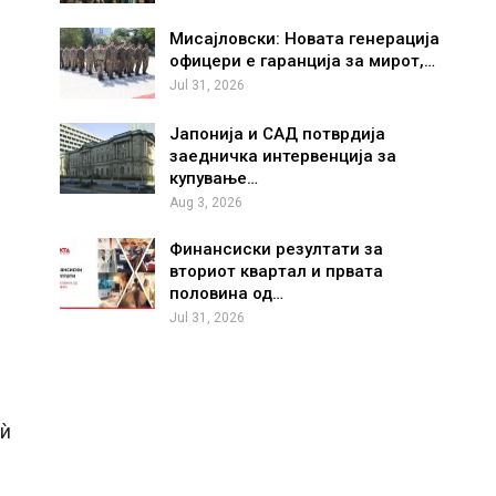
Мисајловски: Новата генерација
офицери е гаранција за мирот,…
Jul 31, 2026
Јапонија и САД потврдија
заедничка интервенција за
купување…
Aug 3, 2026
Финансиски резултати за
вториот квартал и првата
половина од…
Jul 31, 2026
 ѝ