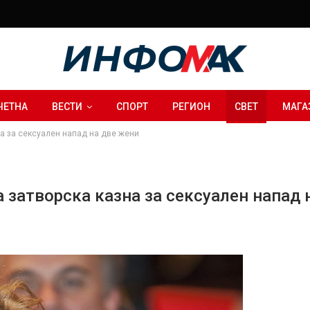
ЧЕТНА
ВЕСТИ
СПОРТ
РЕГИОН
СВЕТ
МАГА
а за сексуален напад на две жени
 затворска казна за сексуален напад 