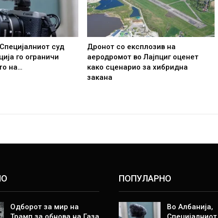
 Специјалниот суд
Дронот со експлозив на
ција го ограничи
аеродромот во Лајпциг оценет
то на…
како сценарио за хибридна
закана
НО
ПОПУЛАРНО
Одборот за мир на
Во Албанија,
Трамп за обнова на Газа
Специјалниот