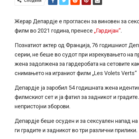
Сподели
Жерар Депардје е прогласен за виновен за сек
филм во 2021 година, пренесе
„Гардијан“
.
Познатиот актер од Франција, 76 годишниот Деп
серии, не беше во судот при изрекувањето на п
жена задолжена за гардеробата на сетовите ка
снимањето на играниот филм „Les Volets Verts“
Депардје ја заробил 54 годишната жена иденти
филмскиот сет и ја фатил за задникот и градите.
непристојни зборови.
Депардје беше осуден и за сексуален напад на
ги градите и задникот во три различни прилики.