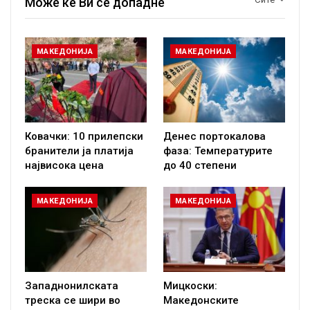
Може ќе Ви се допадне
МАКЕДОНИЈА
МАКЕДОНИЈА
Ковачки: 10 прилепски
Денес портокалова
бранители ја платија
фаза: Температурите
највисока цена
до 40 степени
МАКЕДОНИЈА
МАКЕДОНИЈА
Западнонилската
Мицкоски:
треска се шири во
Македонските