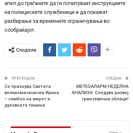
апел до граѓаните да ги почитуваат инструкциите
на полициските службеници и да покажат
разбирање за времените ограничувања во
сообраќајот.
Сподели
ПРЕТХОДНА
СЛЕДНА
Се празнува Светата
МЕТЕОАЛАРМ НЕДЕЛНА
великомаченичка Ирина
АНАЛИЗА: Следува развој
– симбол на мирот и
грмотевични облаци!
духовната тишина
Сите