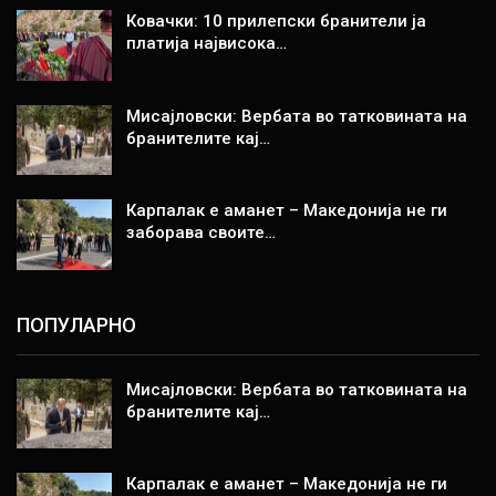
Ковачки: 10 прилепски бранители ја
платија највисока…
Мисајловски: Вербата во татковината на
бранителите кај…
Карпалак е аманет – Македонија не ги
заборава своите…
ПОПУЛАРНО
Мисајловски: Вербата во татковината на
бранителите кај…
Карпалак е аманет – Македонија не ги