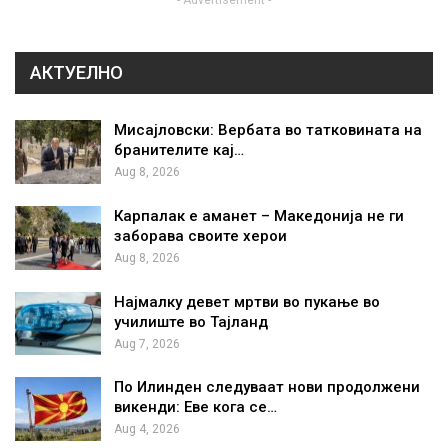
- Advertisement -
АКТУЕЛНО
Мисајловски: Вербата во татковината на
бранителите кај…
Aug 8, 2026
Карпалак е аманет – Македонија не ги
заборава своите херои
Aug 8, 2026
Најмалку девет мртви во пукање во
училиште во Тајланд
Aug 7, 2026
По Илинден следуваат нови продолжени
викенди: Еве кога се…
Aug 4, 2026