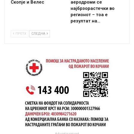
Скопје и Велес
аеродроми се
најбрзорастечки во
регионот – тоа е
резултат на…
ПРЕТХ
СЛЕДНА