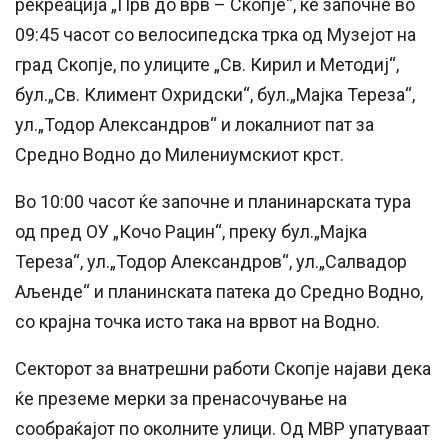
рекреација „Прв до врв – Скопје“, ќе започне во
09:45 часот со велосипедска трка од Музејот на
град Скопје, по улиците „Св. Кирил и Методиј“,
бул.„Св. Климент Охридски“, бул.„Мајка Тереза“,
ул.„Тодор Александров“ и локалниот пат за
Средно Водно до Милениумскиот крст.
Во 10:00 часот ќе започне и планинарската тура
од пред ОУ „Кочо Рацин“, преку бул.„Мајка
Тереза“, ул.„Тодор Александров“, ул.„Салвадор
Аљенде“ и планинската патека до Средно Водно,
со крајна точка исто така на врвот на Водно.
Секторот за внатрешни работи Скопје најави дека
ќе преземе мерки за пренасочување на
сообраќајот по околните улици. Од МВР упатуваат