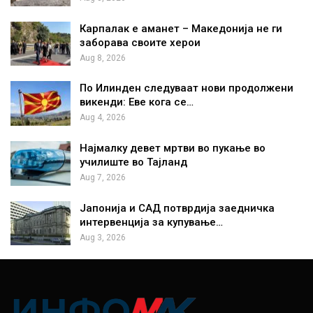
Карпалак е аманет – Македонија не ги
заборава своите херои
Aug 8, 2026
По Илинден следуваат нови продолжени
викенди: Еве кога се…
Aug 4, 2026
Најмалку девет мртви во пукање во
училиште во Тајланд
Aug 7, 2026
Јапонија и САД потврдија заедничка
интервенција за купување…
Aug 3, 2026