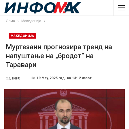
Дома
Македонија
МАКЕДОНИЈА
Муртезани прогнозира тренд на
напуштање на „бродот“ на
Таравари
На
19 May, 2025 год. во 13:12 часот.
Од
INFO