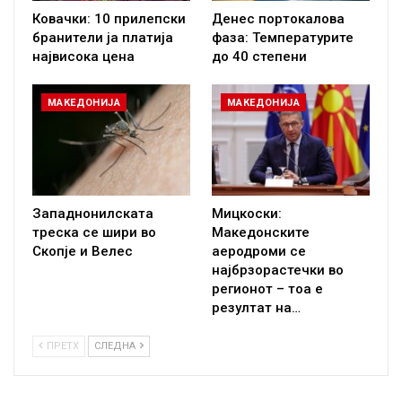
Ковачки: 10 прилепски
Денес портокалова
бранители ја платија
фаза: Температурите
највисока цена
до 40 степени
МАКЕДОНИЈА
МАКЕДОНИЈА
Западнонилската
Мицкоски:
треска се шири во
Македонските
Скопје и Велес
аеродроми се
најбрзорастечки во
регионот – тоа е
резултат на…
ПРЕТХ
СЛЕДНА