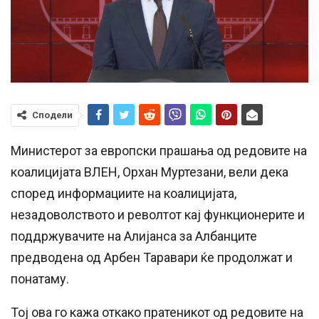
Сподели
Министерот за европски прашања од редовите на
коалицијата ВЛЕН, Орхан Муртезани, вели дека
според информациите на коалицијата,
незадоволството и револтот кај функционерите и
поддржувачите на Алијанса за Албанците
предводена од Арбен Таравари ќе продолжат и
понатаму.
Тој ова го кажа откако пратеникот од редовите на