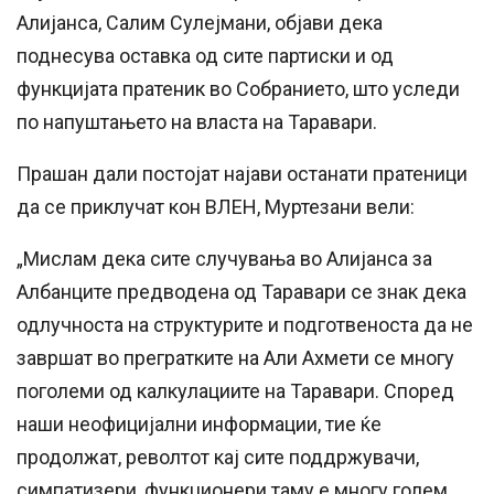
Алијанса, Салим Сулејмани, објави дека
поднесува оставка од сите партиски и од
функцијата пратеник во Собранието, што уследи
по напуштањето на власта на Таравари.
Прашан дали постојат најави останати пратеници
да се приклучат кон ВЛЕН, Муртезани вели:
„Мислам дека сите случувања во Алијанса за
Албанците предводена од Таравари се знак дека
одлучноста на структурите и подготвеноста да не
завршат во прегратките на Али Ахмети се многу
поголеми од калкулациите на Таравари. Според
наши неофицијални информации, тие ќе
продолжат, револтот кај сите поддржувачи,
симпатизери, функционери таму е многу голем,