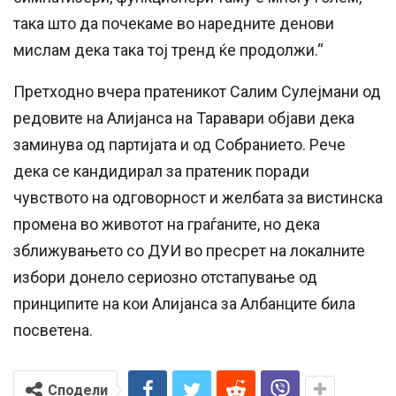
така што да почекаме во наредните денови
мислам дека така тој тренд ќе продолжи.“
Претходно вчера пратеникот Салим Сулејмани од
редовите на Алијанса на Таравари објави дека
заминува од партијата и од Собранието. Рече
дека се кандидирал за пратеник поради
чувството на одговорност и желбата за вистинска
промена во животот на граѓаните, но дека
зближувањето со ДУИ во пресрет на локалните
избори донело сериозно отстапување од
принципите на кои Алијанса за Албанците била
посветена.
Сподели