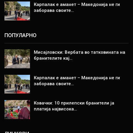
Карпалак е аманет – Македонија не ги
заборава своите…
ПОПУЛАРНО
Мисајловски: Вербата во татковината на
бранителите кај…
Карпалак е аманет – Македонија не ги
заборава своите…
Ковачки: 10 прилепски бранители ја
платија највисока…