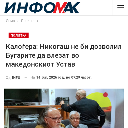
Дома
Политка
ПОЛИТКА
Калоѓера: Никогаш не би дозволил
Бугарите да влезат во
македонскиот Устав
На
14 Jun, 2026 год. во 07:29 часот.
Од
INFO