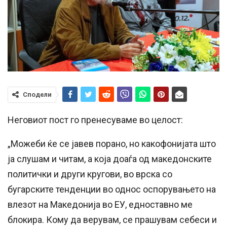
Сподели
Неговиот пост го пренесуваме во целост:
„Можеби ќе се јавев порано, но какофонијата што
ја слушам и читам, а која доаѓа од македонските
политички и други кругови, во врска со
бугарските тенденции во однос оспорувањето на
влезот на Македонија во ЕУ, едноставно ме
блокира. Кому да верувам, се прашувам себеси и