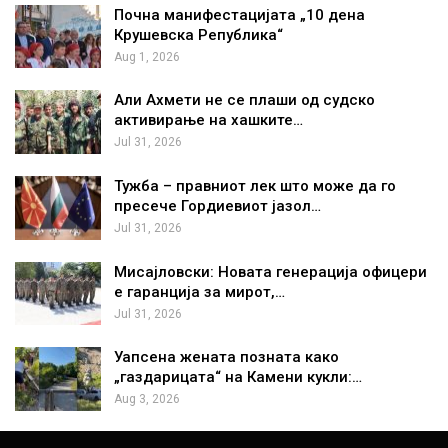
Почна манифестацијата „10 дена
Крушевска Република“
Aug 1, 2026
Али Ахмети не се плаши од судско
активирање на хашките…
Jul 31, 2026
Тужба – правниот лек што може да го
пресече Гордиевиот јазол…
Jul 31, 2026
Мисајловски: Новата генерација офицери
е гаранција за мирот,…
Jul 31, 2026
Уапсена жената позната како
„газдарицата“ на Камени кукли:…
Aug 3, 2026