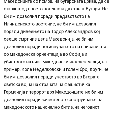
Македонците со помош на бугарската црква, да се
откажат од своето потекло и да станат Бугари. Не
би им дозволил поради предавството на
Илинденското востание, не би им дозволил
поради дивеењето на Тодор Александров кој
сееше смрт низ цела Македонија, не би им
дозволил поради потиснувањето на списанијата
со македонска ориентација во Софија и
убиството на низа македонски интелектуалци, на
пример, Коле Неделковски и голем број други, не
би им дозволил поради учеството во Втората
светска војна на страната на фашистичка
Германија и теророт врз Македонците, не би им
дозволил поради зачестеното опструирање на
македонското национално битие, на неговиот