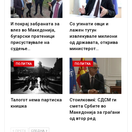
И покрај забраната за
Со угинати овци и
влез во Македонија,
лажен тутун
бугарски пратеници
извлекувале милиони
присуствувале на
од државата, открива
судење…
министерот…
ПОЛИТКА
ПОЛИТКА
Талогот нема партиска
Стоилковиќ: СДСМ ги
книшка
смета Србите во
Македонија за граѓани
од втор ред
ПРЕТХ
СЛЕДНА