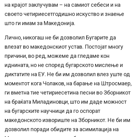
на крајот заклучувам – на самиот себеси и на
своето четириесетгодишно искуство и знаење
што ги имам за Македонија.
Лично, никогаш не би дозволил Бугарите да
влезат во македонскиот устав. Постојат многу
причини, во ред, можеме да гледаме кон
иднината, но не според бугарското мислење и
диктатите на ЕУ. Не би им дозволил влез уште од
моментот кога Чолаков, на барање на Штросмаер,
ги вметна тие четириесетина песни во Зборникот
на браќата Миладиновци, што им даде можност
на бугарските научници да го оспорат
македонското извориште на Зборникот. Не би им
дозволил поради обидите за асимилација на