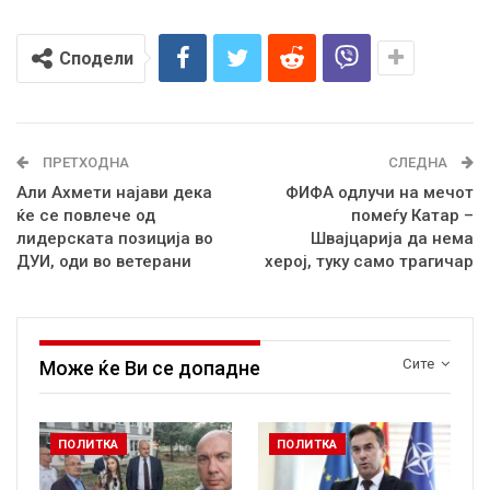
Сподели
ПРЕТХОДНА
СЛЕДНА
Али Ахмети најави дека
ФИФА одлучи на мечот
ќе се повлече од
помеѓу Катар –
лидерската позиција во
Швајцарија да нема
ДУИ, оди во ветерани
херој, туку само трагичар
Сите
Може ќе Ви се допадне
ПОЛИТКА
ПОЛИТКА