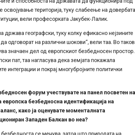
аните и способноста на државата да функционира под
 е освојување територија, туку слабеење на довербат
титуции, вели професорката Јакубек-Лалик.
а држава географски, туку колку ефикасно нејзините
да одговорат на различни шокови“, вели таа. Во таков
вува значаен дел од европскиот безбедносен простор.
ски пат, таа нагласува дека земјата покажала
те интеграции и покрај многубројните политички
збедносен форум учествувате на панел посветен н
за европска безбедносна идентификација на
баланс, како ја оценувате моменталната
ициониран Западен Балкан во неа?
безбедноста се менува, затоа што природата на