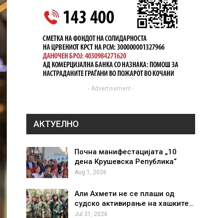
- Advertisement -
АКТУЕЛНО
Почна манифестацијата „10
дена Крушевска Република“
Aug 1, 2026
Али Ахмети не се плаши од
судско активирање на хашките…
Jul 31, 2026