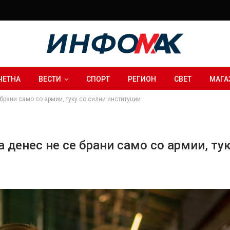
ЧЕТНА
ВЕСТИ
СПОРТ
РЕГИОН
СВЕТ
МАГА
брани само со армии, туку со силни институции
 денес не се брани само со армии, ту