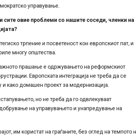
емократско управување.
ги сите овие проблеми со нашите соседи, членки на
цијата?
егиско трпение и посветеност кон европскиот пат, и
риле многу општества.
јважното прашање е одржувањето на реформскиот
устрации. Европската интеграција не треба да се
у и како домашен проект за модернизација.
стапувањето, но не треба да го одвлекуваат
подобрување на управувањето и унапредување на
јот, им користат на граѓаните, без оглед на темпото 