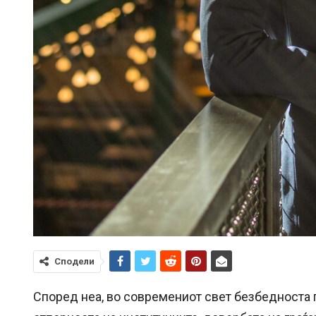
Сподели
Според неа, во современиот свет безбедноста п