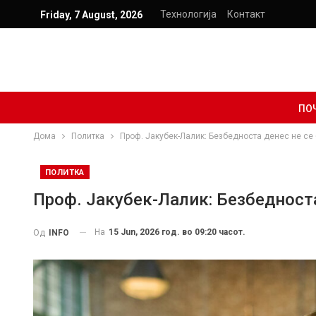
Технологија
Контакт
Friday, 7 August, 2026
ПО
Дома
Политка
Проф. Јакубек-Лалик: Безбедноста денес не се 
ПОЛИТКА
Проф. Јакубек-Лалик: Безбедноста
На
15 Jun, 2026 год. во 09:20 часот.
Од
INFO