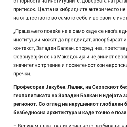
отпорноста на институциите, довербата на граѓ
притисок. Целта на хибридните актери често не
на општеството во самото себе и во своите инс
„Прашањето повеќе не е само каде се наоѓа едн
институции можат да предвидат, апсорбираат и 
контекст, Западен Балкан, според неа, претста
Осврнувајќи се на Македонија и нејзиниот европ
значително трпение и посветеност кон европски
пречки.
Професорке Јакубек-Лалик, на Скопскиот бе
геополитиката на Западен Балкан и идејата 
регионот. Со оглед на нарушениот глобален 
безбедносна архитектура и каде точно е поз
– Верувам дека традиционалното разбирање на 