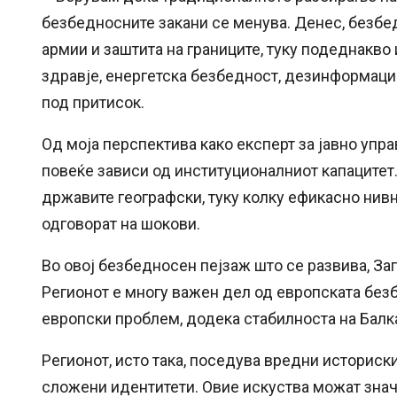
безбедносните закани се менува. Денес, безбе
армии и заштита на границите, туку подеднакво 
здравје, енергетска безбедност, дезинформаци
под притисок.
Од моја перспектива како експерт за јавно упр
повеќе зависи од институционалниот капацитет
државите географски, туку колку ефикасно нив
одговорат на шокови.
Во овој безбедносен пејзаж што се развива, За
Регионот е многу важен дел од европската без
европски проблем, додека стабилноста на Балка
Регионот, исто така, поседува вредни историск
сложени идентитети. Овие искуства можат зна