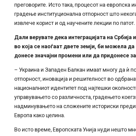
преговорите. Исто така, процесот на европска 
градење институционална отпорност што некогаш
извлече корист и од научените лекции по патот.
Дали верувате дека интеграцијата на Србија 
во која се наоѓаат двете земји, би можела д
донесе значајни промени или да придонесе з
– Украина и Западен Балкан имаат многу да ѝ п
отпорност, иновација и решителност во одбрана
националниот идентитет под најтешки околност
управувањето со различноста, градењето коегз
надминувањето на сложените историски предизв
Европа како целина.
Во исто време, Европската Унија нуди нешто мно