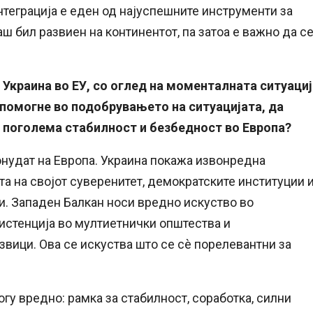
интеграција е еден од најуспешните инструменти за
 бил развиен на континентот, па затоа е важно да с
и Украина во ЕУ, со оглед на моменталната ситуациј
а помогне во подобрувањето на ситуацијата, да
а поголема стабилност и безбедност во Европа?
онудат на Европа. Украина покажа извонредна
та на својот суверенитет, демократските институции 
и. Западен Балкан носи вредно искуство во
истенција во мултиетнички општества и
ици. Ова се искуства што се сè порелевантни за
гу вредно: рамка за стабилност, соработка, силни