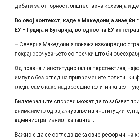
дебати за отпорност, општествена кохезија и д
Во овој контекст, каде е Македонија знаејќи 
ЕУ – Грција и Бугарија, во однос на ЕУ интегра
– Северна Македонија покажа извонредно страт
покрај соочувањето со пречки што би обесхраб
Од правна и институционална перспектива, на
импулс без оглед на привремените политички фр
гледа само како надворешнополитичка цел, тук
Билатералните спорови можат да го забават при
вниманието од зајакнување на институциите, 
административниот капацитет.
Важно е да се согледа дека овие реформи, на кра