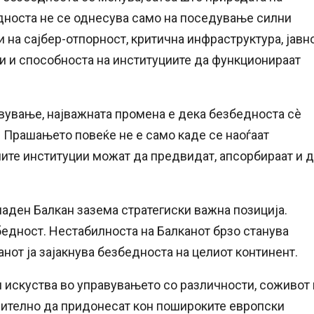
дноста не се однесува само на поседување силни
и на сајбер-отпорност, критична инфраструктура, јавн
и и способноста на институциите да функционираат
авување, најважната промена е дека безбедноста сè
. Прашањето повеќе не е само каде се наоѓаат
ните институции можат да предвидат, апсорбираат и 
паден Балкан зазема стратегиски важна позиција.
бедност. Нестабилноста на Балканот брзо станува
нот ја зајакнува безбедноста на целиот континент.
и искуства во управувањето со различности, соживот 
чително да придонесат кон пошироките европски