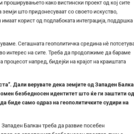
ам проширувањето како вистински проект од кој сите
а земји што придонесуваат со своето искуство,
и имаат корист од подлабоката интеграција, поддршка
руваме. Сегашната геополитичка средина нè потсетув
 во интерес на сите. Треба да продолжиме да бараме
 процесот напред, бидејќи на крајот на краиштата
ста“. Дали верувате дека земјите од Западен Балка
номен безбедносен идентитет што ќе ги заштити о
 да биде само одраз на геополитичките судири на
 Западен Балкан треба да развие посебен