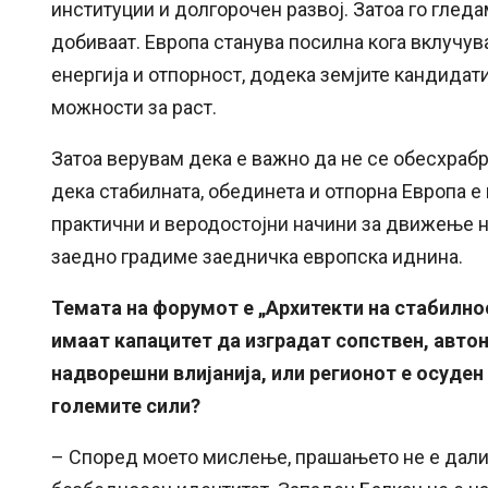
институции и долгорочен развој. Затоа го глед
добиваат. Европа станува посилна кога вклучув
енергија и отпорност, додека земјите кандидат
можности за раст.
Затоа верувам дека е важно да не се обесхраб
дека стабилната, обединета и отпорна Европа е
практични и веродостојни начини за движење на
заедно градиме заедничка европска иднина.
Темата на форумот е „Архитекти на стабилно
имаат капацитет да изградат сопствен, авто
надворешни влијанија, или регионот е осуден
големите сили?
– Според моето мислење, прашањето не е дали