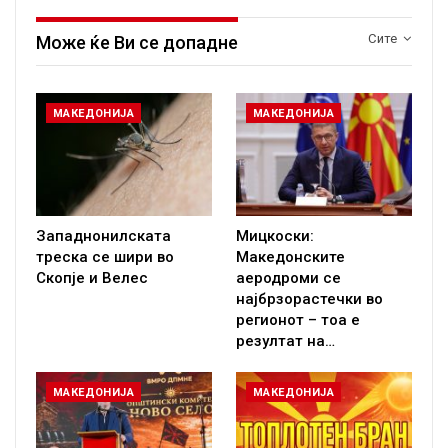
Сите
Може ќе Ви се допадне
МАКЕДОНИЈА
МАКЕДОНИЈА
Западнонилската
Мицкоски:
треска се шири во
Македонските
Скопје и Велес
аеродроми се
најбрзорастечки во
регионот – тоа е
резултат на…
МАКЕДОНИЈА
МАКЕДОНИЈА