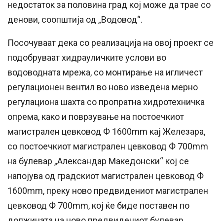
недостаток за половина град кој може да трае со
денови, соопштија од „Водовод“.
Посочуваат дека со реализација на овој проект се
подобруваат хидрауличките услови во
водоводната мрежа, со монтирање на игличест
регулационен вентил во ново изведена мерно
регулациона шахта со пропратна хидротехничка
опрема, како и поврзување на постоечкиот
магистрален цевковод Ф 1600mm кај Железара,
со постоечкиот магистрален цевковод Ф 700mm
на булевар „Александар Македонски“ кој се
напојува од градскиот магистрален цевковод Ф
1600mm, преку ново предвидениот магистрален
цевковод Ф 700mm, кој ќе биде поставен по
должината на ново предвидениот булевар