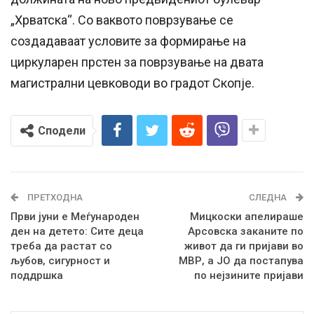
„Хрватска“. Со ваквото поврзување се
создадаваат условите за формирање на
циркуларен прстен за поврзување на двата
магистрални цевководи во градот Скопје.
Сподели
ПРЕТХОДНА
СЛЕДНА
Први јуни е Меѓународен
Мицкоски апелираше
ден на детето: Сите деца
Арсовска заканите по
треба да растат со
живот да ги пријави во
љубов, сигурност и
МВР, а ЈО да постапува
поддршка
по нејзините пријави