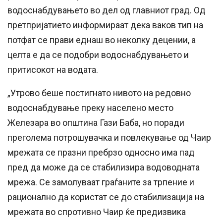
водоснабдувањето во дел од главниот град. Од
претпријатието информираат дека ваков тип на
потфат се прави еднаш во неколку децении, а
целта е да се подобри водоснабдувањето и
притисокот на водата.
„Утрово беше постигнато нивото на редовно
водоснабдување преку населено место
Железара во општина Гази Баба, но поради
преголема потрошувачка и повлекување од Чаир
мрежата се празни пребрзо односно има пад
пред да може да се стабилизира водоводната
мрежа. Се замолуваат граѓаните за трпение и
рационално да користат се до стабилизација на
мрежата во спротивно Чаир ќе предизвика