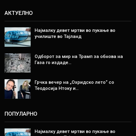
АКТУЕЛНО
Најмалку девет мртви во пукање во
училиште во Тајланд
Одборот за мир на Трамп за обнова на
Газа го издаде…
Грчка вечер на „Охридско лето“ со
Теодосија Нтоку и…
ПОПУЛАРНО
Најмалку девет мртви во пукање во