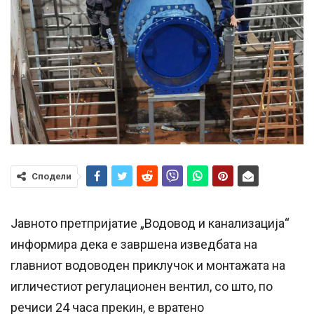
Сподели
Јавното претпријатие „Водовод и канализација“
информира дека е завршена изведбата на
главниот водоводен приклучок и монтажата на
игличестиот регулационен вентил, со што, по
речиси 24 часа прекин, е вратено