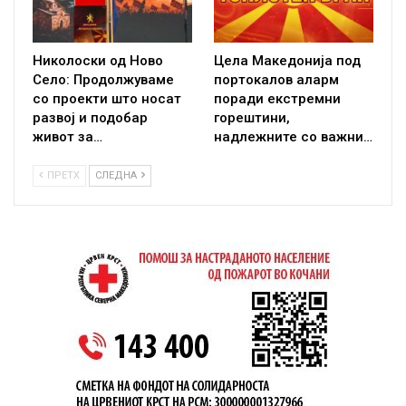
Николоски од Ново
Цела Македонија под
Село: Продолжуваме
портокалов аларм
со проекти што носат
поради екстремни
развој и подобар
горештини,
живот за…
надлежните со важни…
ПРЕТХ
СЛЕДНА