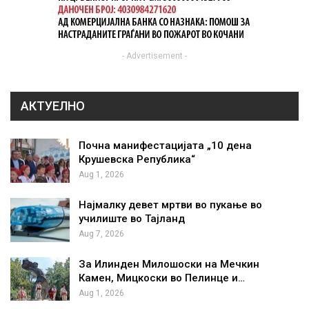
- Advertisement -
АКТУЕЛНО
Почна манифестацијата „10 дена
Крушевска Република“
Aug 1, 2026
Најмалку девет мртви во пукање во
училиште во Тајланд
Aug 7, 2026
За Илинден Милошоски на Мечкин
Камен, Мицкоски во Пелинце и…
Aug 1, 2026