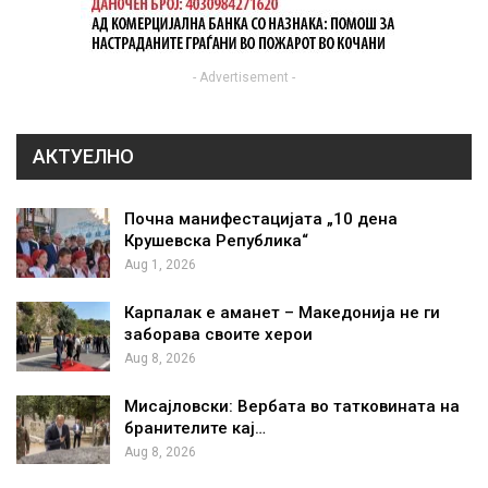
- Advertisement -
АКТУЕЛНО
Почна манифестацијата „10 дена
Крушевска Република“
Aug 1, 2026
Карпалак е аманет – Македонија не ги
заборава своите херои
Aug 8, 2026
Мисајловски: Вербата во татковината на
бранителите кај…
Aug 8, 2026