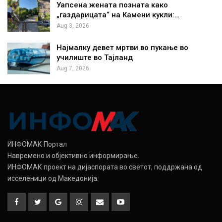
Уапсена жената позната како
„газдарицата“ на Камени кукли:…
Aug 3, 2026
Најмалку девет мртви во пукање во
училиште во Тајланд
Aug 7, 2026
ИНФОМАК Портал
Навремено и објективно информирање.
ИНФОМАК проект на дијаспората во светот, поддржана од
исселеници од Македонија.