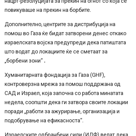
нацрт-резолуцијата за прекин на огнот со која се
повикуваше на прекин на борбите.
Дополнително, центрите за дистрибуција на
помош во Газа ќе бидат затворени денес откако
израелската војска предупреди дека патиштата
што водат до локациите ќе се сметаат за
„борбени зони“
.
Хуманитарната фондација за Газа (GHF),
контроверзна мрежа за помош поддржана од
САД и Израел, која започна со работа минатата
недела, соопшти дека ги затвора своите локации
поради „работи за ажурирање, организација и
подобрување на ефикасноста“.
Израелските одбранбени сили (ИДФ) велат дека