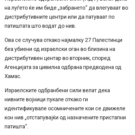
на луѓето ќе им биде „забрането“ да влегуваат во
дистрибутивните центри или да патуваат по
патиштата што водат до нив.
Ова се случува откако најмалку 27 Палестинци
беа убиени од израелски оган во близина на
дистрибутивен центар во вторник, според
Агенцијата за цивилна одбрана предводена од
Хамас.
Израелските одбранбени сили велат дека
нивните војници пукале откако ги
идентификувале осомничените кои се движеле
кон нив „отстапувајќи од назначените пристапни
патишта“.