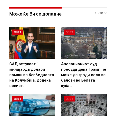
Сите
Може ќе Ви се допадне
СВЕТ
СВЕТ
САД ветуваат 1
Апелациониот суд
милијарда долари
пресуди дека Трамп не
помош за безбедноста
може да гради сала за
на Колумбија, додека
балови во Белата
новиот…
куќа…
СВЕТ
СВЕТ