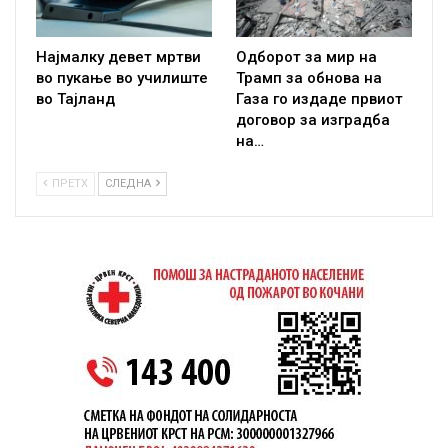
Најмалку девет мртви
Одборот за мир на
во пукање во училиште
Трамп за обнова на
во Тајланд
Газа го издаде првиот
договор за изградба
на…
ПРЕТХ
СЛЕДНА