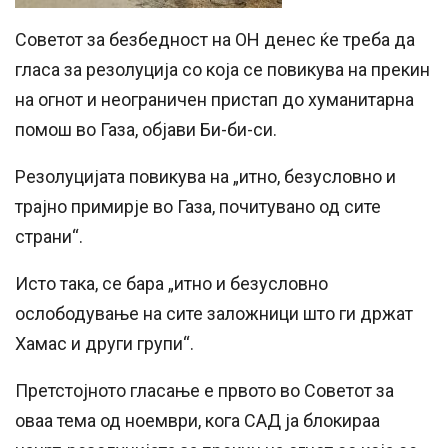
Советот за безбедност на ОН денес ќе треба да
гласа за резолуција со која се повикува на прекин
на огнот и неограничен пристап до хуманитарна
помош во Газа, објави Би-би-си.
Резолуцијата повикува на „итно, безусловно и
трајно примирје во Газа, почитувано од сите
страни“.
Исто така, се бара „итно и безусловно
ослободување на сите заложници што ги држат
Хамас и други групи“.
Претстојното гласање е првото во Советот за
оваа тема од ноември, кога САД ја блокираа