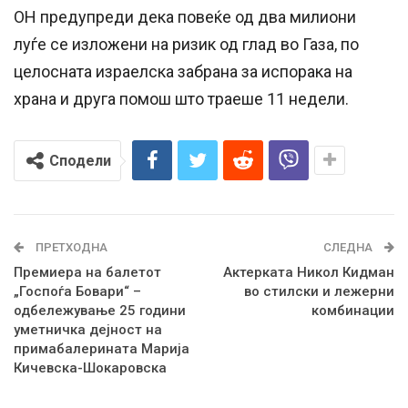
ОН предупреди дека повеќе од два милиони
луѓе
се изложени на ризик од глад
во Газа, по
целосната израелска забрана за испорака на
храна и друга помош што траеше 11 недели.
Сподели
ПРЕТХОДНА
СЛЕДНА
Премиера на балетот
Актерката Никол Кидман
„Госпоѓа Бовари“ –
во стилски и лежерни
одбележување 25 години
комбинации
уметничка дејност на
примабалерината Марија
Кичевска-Шокаровска