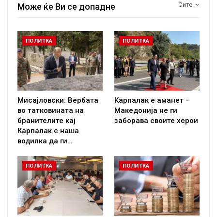
Сите
Може ќе Ви се допадне
ПОЛИТКА
ПОЛИТКА
Мисајловски: Вербата
Карпалак е аманет –
во татковината на
Македонија не ги
бранителите кај
заборава своите херои
Карпалак е наша
водилка да ги…
ПОЛИТКА
ПОЛИТКА