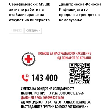
Серафимовски: МЗШВ
Димитриеска-Кочоска:
активно работи на
Инфлацијата го
стабилизирање на
продолжи трендот на
откупот на пиперката
намалување
ПРЕТХ
СЛЕДНА