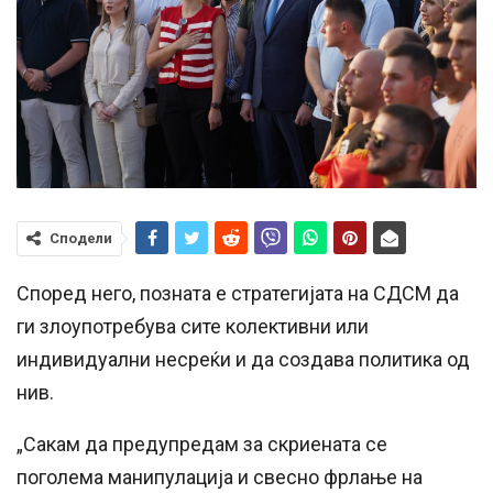
Сподели
Според него, позната е стратегијата на СДСМ да
ги злоупотребува сите колективни или
индивидуални несреќи и да создава политика од
нив.
„Сакам да предупредам за скриената се
поголема манипулација и свесно фрлање на