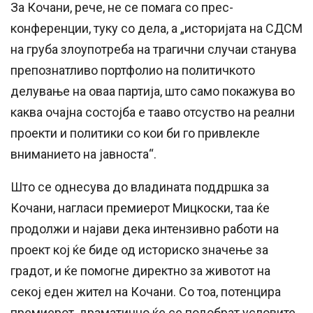
За Кочани, рече, не се помага со прес-
конференции, туку со дела, а „историјата на СДСМ
на груба злоупотреба на трагични случаи станува
препознатливо портфолио на политичкото
делување на оваа партија, што само покажува во
каква очајна состојба е тааво отсуство на реални
проекти и политики со кои би го привлекле
вниманието на јавноста“.
Што се однесува до владината поддршка за
Кочани, нагласи премиерот Мицкоски, таа ќе
продолжи и најави дека интензивно работи на
проект кој ќе биде од историско значење за
градот, и ќе помогне директно за животот на
секој еден жител на Кочани. Со тоа, потенцира
премиерот, драматично ќе се подобрат условите