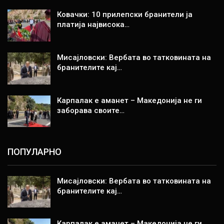
Ковачки: 10 прилепски бранители ја
платија највисока…
Мисајловски: Вербата во татковината на
бранителите кај…
Карпалак е аманет – Македонија не ги
заборава своите…
ПОПУЛАРНО
Мисајловски: Вербата во татковината на
бранителите кај…
Карпалак е аманет – Македонија не ги