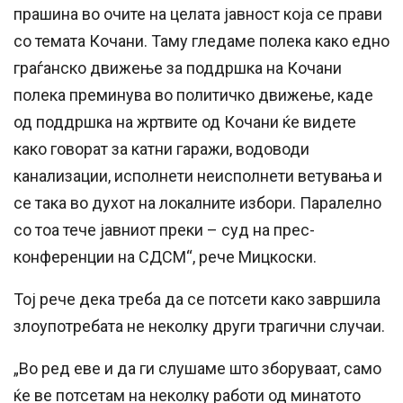
прашина во очите на целата јавност која се прави
со темата Кочани. Таму гледаме полека како едно
граѓанско движење за поддршка на Кочани
полека преминува во политичко движење, каде
од поддршка на жртвите од Кочани ќе видете
како говорат за катни гаражи, водоводи
канализации, исполнети неисполнети ветувања и
се така во духот на локалните избори. Паралелно
со тоа тече јавниот преки – суд на прес-
конференции на СДСМ“, рече Мицкоски.
Тој рече дека треба да се потсети како завршила
злоупотребата не неколку други трагични случаи.
„Во ред еве и да ги слушаме што зборуваат, само
ќе ве потсетам на неколку работи од минатото