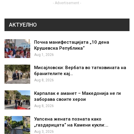
- Advertisement -
АКТУЕЛНО
Почна манифестацијата „10 дена
Крушевска Република“
Aug 1, 2026
Мисајловски: Вербата во татковината на
бранителите кај…
Aug 8, 2026
Карпалак е аманет – Македонија не ги
заборава своите херои
Aug 8, 2026
Уапсена жената позната како
„газдарицата“ на Камени кукли:…
Aug 3, 2026