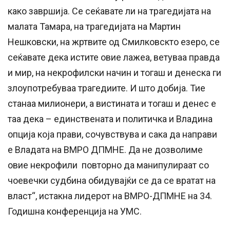
како завршија. Се сеќавате ли на трагедијата на
малата Тамара, на трагедијата на Мартин
Нешковски, на жртвите од Смилковскто езеро, се
сеќавате дека истите овие лажеа, ветуваа правда
и мир, на некрофилски начин и тогаш и денеска ги
злоупотребуваа трагедиите. И што добија. Тие
станаа милионери, а вистината и тогаш и денес е
таа дека – единствената и политичка и Владина
опција која прави, сочувствува и сака да направи
е Владата на ВМРО ДПМНЕ. Да не дозволиме
овие некрофили повторно да манипулираат со
чоевечки судбина обидувајќи се да се вратат на
власт“, истакна лидерот на ВМРО-ДПМНЕ на 34.
Годишна конференција на УМС.