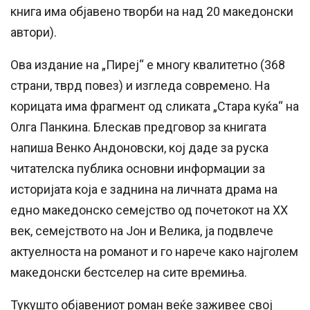
книга има обjавено творби на над 20 македонски
автори).
Ова издание на „Пиреj“ е многу квалитетно (368
страни, тврд повез) и изгледа современо. На
корицата има фрагмент од сликата „Стара куќа“ на
Олга Панкина. Блескав предговор за книгата
напиша Венко Андоновски, коj даде за руска
читателска публика основни информации за
историјата која е заднина на личната драма на
едно македонско семејство од почетокот на ХХ
век, семејството на Јон и Велика, jа подвлече
актуелноста на романот и го нарече како најголем
македонски бестселер на сите времиња.
Тукушто обjавениот роман веќе заживее своj