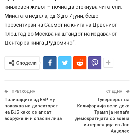
книжевен живот – почна да стекнува читатели.
Минатата недела, од 3 до 7 jуни, беше
презентиран на Саемот на книга на Црвениот
плоштад во Москва на штандот на издавачот
Центар за книга „Рудомино“.
Сподели
ПРЕТХОДНА
СЛЕДНА
Полицајците од ЕБР му
Гувернерот на
покажаа на директорот
Калифорнија вели дека
на БЈБ како се апсат
Трамп ја напаѓа
вооружени и опасни лица
демократијата со воена
интервенција во Лос
Анџелес