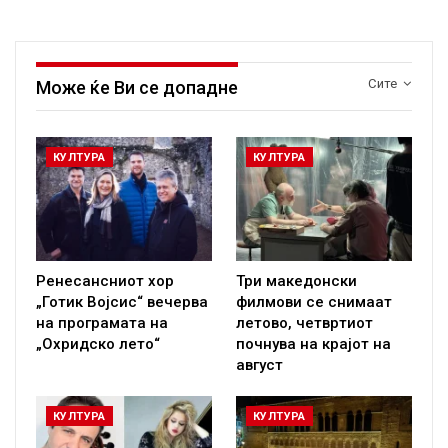
Сите
Може ќе Ви се допадне
КУЛТУРА
КУЛТУРА
Ренесансниот хор
Три македонски
„Готик Војсис“ вечерва
филмови се снимаат
на програмата на
летово, четвртиот
„Охридско лето“
почнува на крајот на
август
КУЛТУРА
КУЛТУРА