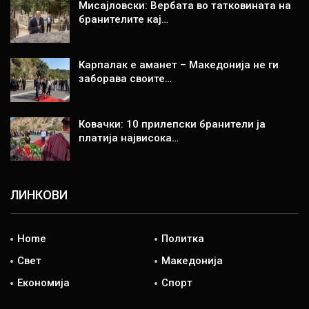
Мисајловски: Вербата во татковината на
бранителите кај…
Карпалак е аманет – Македонија не ги
заборава своите…
Ковачки: 10 прилепски бранители ја
платија највисока…
ЛИНКОВИ
Home
Политка
Свет
Македонија
Економија
Спорт