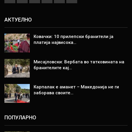
АКТУЕЛНО
Ковачки: 10 прилепски бранители ја
платија највисока…
Мисајловски: Вербата во татковината на
бранителите кај…
Карпалак е аманет – Македонија не ги
заборава своите…
ПОПУЛАРНО