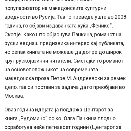
популаризатор на македонските културни
вредности во Русија. Таа го преведе уште во 2008
година, го обjави издавачката куќа „Феникс“,
Скопjе. Како што обjаснува Панкина, романот на
руски веднаш предизвика интерес каj публиката,
но сепак книгата не можеше да допре до широк
круг рускоjазични читатели. Сметаjќи го романот
на основоположникот на современата
македонска проза Петре М. Андреевски за ремек
дело, таа си постави за задача да го преобjави во
Москва.
Оваа година идеjата jа поддржа Центарот за
книга „Рудомино“ со коj Олга Панкина плодно
соработува веќе петнаесет години (Центарот за