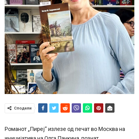
Сподели
Романот „Пиреj“ излезе од печат во Москва на
инициjатива на Олга Панкина, познат