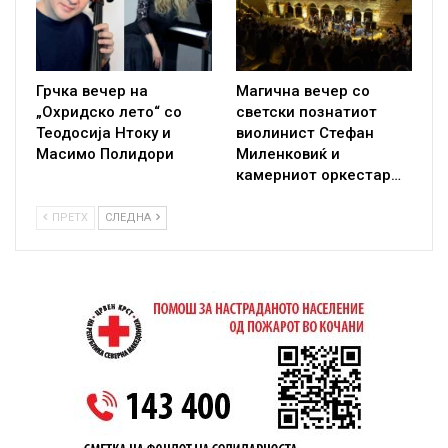
Грчка вечер на
Магична вечер со
„Охридско лето“ со
светски познатиот
Теодосија Нтоку и
виолинист Стефан
Масимо Полидори
Миленковиќ и
камерниот оркестар…
ПРЕТХ
СЛЕДНА