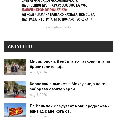
- Advertisement -
АКТУЕЛНО
Мисајловски: Вербата во татковината на
бранителите кај…
Aug 8, 2026
Карпалак е аманет – Македонија не ги
заборава своите херои
Aug 8, 2026
По Илинден следуваат нови продолжени
викенди: Еве кога се…