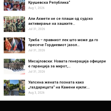
Крушевска Република“
Aug 1, 2026
Али Ахмети не се плаши од судско
активирање на хашките…
Jul 31, 2026
Тужба – правниот лек што може да го
пресече Гордиевиот јазол…
Jul 31, 2026
Мисајловски: Новата генерација офицери
е гаранција за мирот,…
Jul 31, 2026
Уапсена жената позната како
„газдарицата“ на Камени кукли:…
Aug 3, 2026