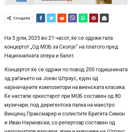
Сподели
На 5 јули, 2025 во 21 часот, ќе се одржи гала
концертот „Од MOБ за Скопје“ на платото пред
Националната опера и балет.
Концертот ќе се одржи по повод 200 годишнината
од раѓањето на Јохан Штраус, еден од
најзначајните композитори на виенската класика.
Ќе настапи оркестарот при МОБ составен од 80
музичари, под диригентска палка на маестро
Винценц Праксмарер и солистите Бригита Симон
и Иван Наумовски, со репертоар составен од
најпознатите валцери, арии и маршеви на Штраус.