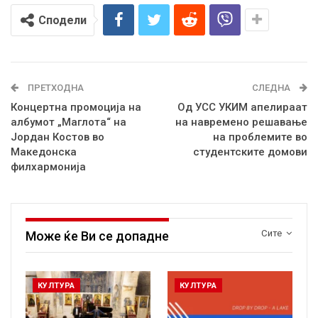
Сподели
ПРЕТХОДНА
СЛЕДНА
Концертна промоција на
Од УСС УКИМ апелираат
албумот „Маглота“ на
на навремено решавање
Јордан Костов во
на проблемите во
Македонска
студентските домови
филхармонија
Сите
Може ќе Ви се допадне
КУЛТУРА
КУЛТУРА