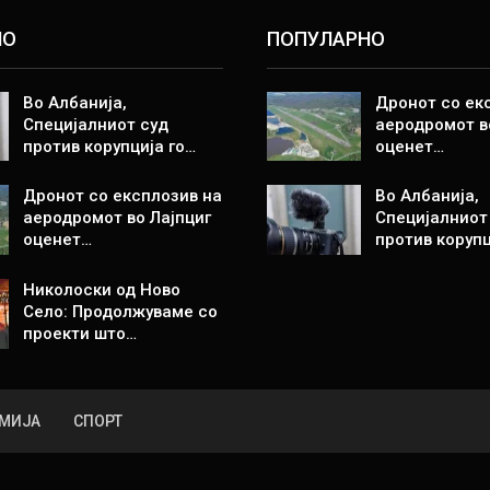
НО
ПОПУЛАРНО
Во Албанија,
Дронот со ек
Специјалниот суд
аеродромот в
против корупција го…
оценет…
Дронот со експлозив на
Во Албанија,
аеродромот во Лајпциг
Специјалниот
оценет…
против корупц
Николоски од Ново
Село: Продолжуваме со
проекти што…
МИЈА
СПОРТ