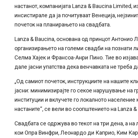
настанот, компанијата Lanza & Baucina Limited,
инсистирале да ја почитуваат Венеција, нејзин
почеток на планирањето на свадбата.
Lanza & Baucina, основана од принцот Антонио Л
организирањето на големи свадби на познати ли
Селма Хајек и Франсоа-Анри Пино. Тие во изјав
дале јасни упатства дека венчавката не треба 
„Од самиот почеток, инструкциите на нашите кли
јасни: минимизирајте го секое нарушување на г
институции и вклучете го локалното население 
настаните“, се вели во соопштението на Lanza & 
Свадбата се одржува во текот на три дена, а на 
кои Опра Винфри, Леонардо ди Каприо, Ким Кард