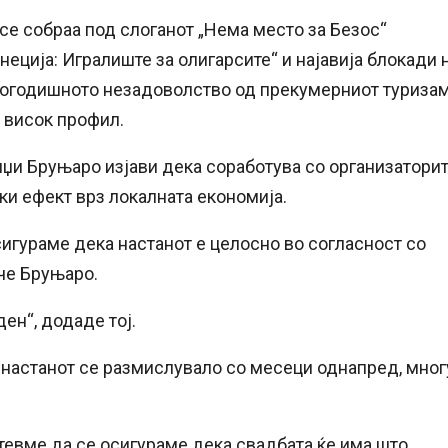
се собраа под слоганот „Нема место за Безос“
неција: Игралиште за олигарсите“ и најавија блокади 
лгогодишното незадоволство од прекумерниот туризам
д висок профил.
иџи Бруњаро изјави дека соработува со организатори
ки ефект врз локалната економија.
сигураме дека настанот е целосно во согласност со
ече Бруњаро.
ен“, додаде тој.
а настанот се размислувало со месеци однапред, мног
отевме да се осигураме дека свадбата ќе има што