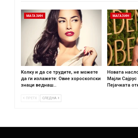
МАГАЗИН
МАГАЗИН
Колку и да се трудите, не можете
Новата насл
да ги излажете: Овие хороскопски
Мајли Сајрус
знаци веднаш…
Пејачката от
ПРЕТХ
СЛЕДНА