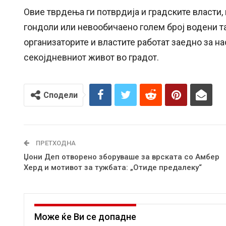
Овие тврдења ги потврдија и градските власти,
гондоли или невообичаено голем број водени та
организаторите и властите работат заедно за н
секојдневниот живот во градот.
Сподели
ПРЕТХОДНА
Џони Деп отворено зборуваше за врската со Амбер
Херд и мотивот за тужбата: „Отиде предалеку“
Може ќе Ви се допадне