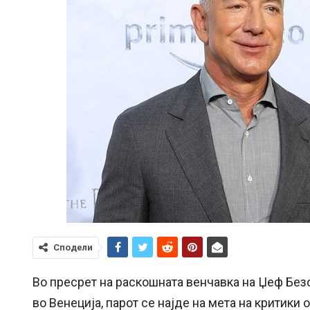
Сподели
Во пресрет на раскошната венчавка на Џеф Безо
во Венеција, парот се најде на мета на критики 