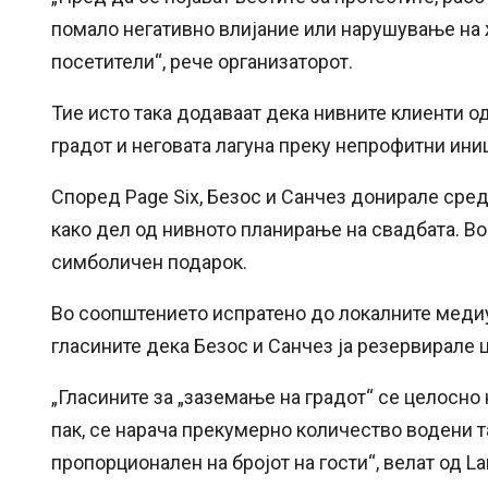
помало негативно влијание или нарушување на ж
посетители“, рече организаторот.
Тие исто така додаваат дека нивните клиенти о
градот и неговата лагуна преку непрофитни ини
Според Page Six, Безос и Санчез донирале сред
како дел од нивното планирање на свадбата. Во 
симболичен подарок.
Во соопштението испратено до локалните медиум
гласините дека Безос и Санчез ја резервирале 
„Гласините за „заземање на градот“ се целосно 
пак, се нарача прекумерно количество водени т
пропорционален на бројот на гости“, велат од La