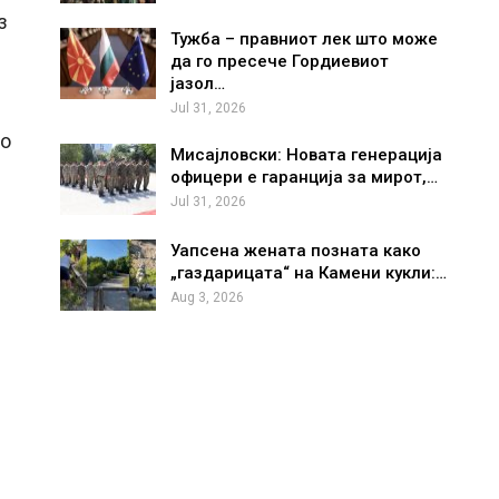
з
Тужба – правниот лек што може
да го пресече Гордиевиот
јазол…
Jul 31, 2026
по
Мисајловски: Новата генерација
и
офицери е гаранција за мирот,…
Jul 31, 2026
Уапсена жената позната како
„газдарицата“ на Камени кукли:…
Aug 3, 2026