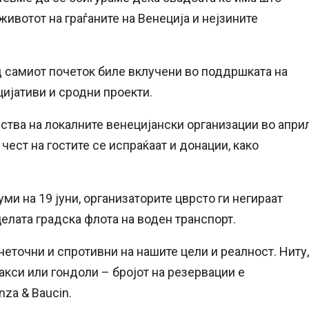
ивотот на граѓаните на Венеција и нејзините
д самиот почеток биле вклучени во поддршката на
цијативи и сродни проекти.
ства на локалните венецијански организации во апри
чест на гостите се испраќаат и донации, како
и на 19 јуни, организаторите цврсто ги негираат
целата градска флота на воден транспорт.
неточни и спротивни на нашите цели и реалност. Ниту,
акси или гондоли – бројот на резервации е
nza & Baucin.