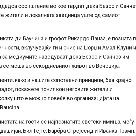
 издадоа соопштение во кое тврдат дека Безос и Санче
ите жители и локалната заедница уште од самиот
иката ди Баучина и грофот Рикардо Ланза, е позната 
чности, вклучувајќи ги и оние на Џорџ и Амал Клуни 
а за медиумите наведуваат дека Безос и Санчез им
да се меша во секојдневниот живот во Венеција.
енти, како и нашите сопствени принципи, беа крајно
радот, покажете почит кон неговите жители и
колку што е можно повеќе во организацијата на
Baucina.
листата на гости се најпознатите светски имиња, меѓу
ашијан, Бил Гејтс, Барбра Стрејсенд и Иванка Трамп.