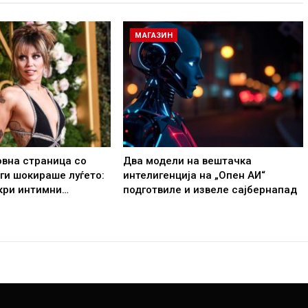
МАГАЗИН
овна страница со
Два модели на вештачка
 ги шокираше луѓето:
интелигенција на „Опен АИ“
кри интимни…
подготвиле и извеле сајбернапад