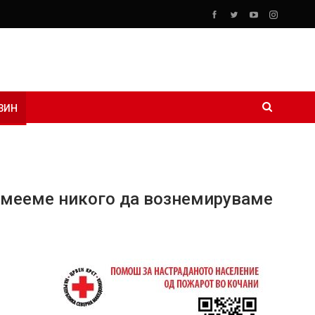
ЗИН
 смееме никого да вознемируваме