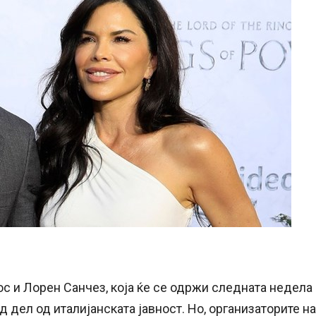
с и Лорен Санчез, која ќе се одржи следната недела
од дел од италијанската јавност. Но, организаторите на