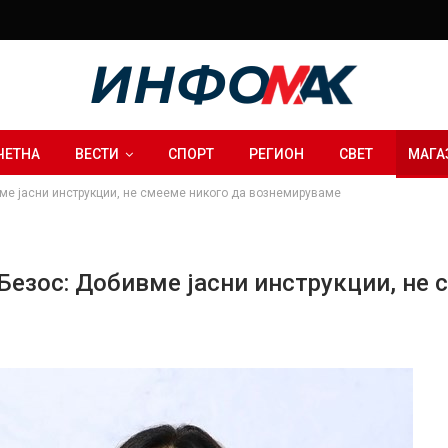
ЧЕТНА
ВЕСТИ
СПОРТ
РЕГИОН
СВЕТ
МАГА
вме јасни инструкции, не смееме никого да вознемируваме
 Безос: Добивме јасни инструкции, не