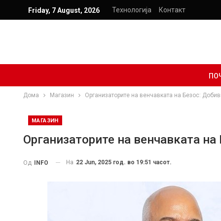
Технологија
Контакт
Friday, 7 August, 2026
ПО
Дома
Магазин
Организаторите на венчавката на Безос: Доби
МАГАЗИН
Организаторите на венчавката на
На
22 Jun, 2025 год. во 19:51 часот.
Од
INFO