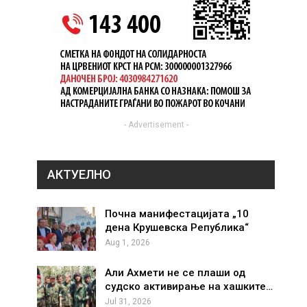
- Advertisement -
АКТУЕЛНО
Почна манифестацијата „10
дена Крушевска Република“
Aug 1, 2026
Али Ахмети не се плаши од
судско активирање на хашките…
Jul 31, 2026