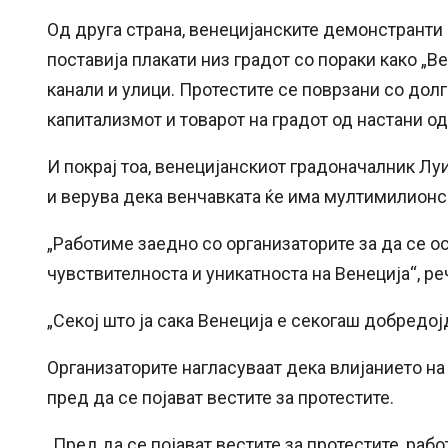
Од друга страна, венецијанските демонстранти 
поставија плакати низ градот со пораки како „Ве
канали и улици. Протестите се поврзани со до
капитализмот и товарот на градот од настани о
И покрај тоа, венецијанскиот градоначалник Лу
и верува дека венчавката ќе има мултимилионс
„Работиме заедно со организаторите за да се о
чувствителноста и уникатноста на Венеција“, р
„Секој што ја сака Венеција е секогаш добредојд
Организаторите нагласуваат дека влијанието н
пред да се појават вестите за протестите.
„Пред да се појават вестите за протестите, раб