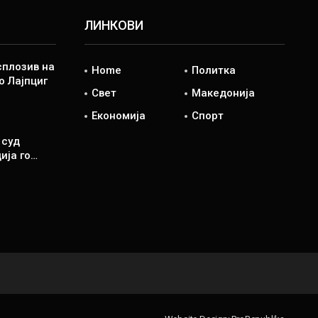
ЛИНКОВИ
сплозив на
Home
Политка
о Лајпциг
Свет
Македонија
Економија
Спорт
 суд
ија го…