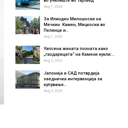
во училиште во Тајланд
Aug 7, 2026
За Илинден Милошоски на
Мечкин Камен, Мицкоски во
Пелинце и…
Aug 1, 2026
Уапсена жената позната како
„газдарицата“ на Камени кукли:…
Aug 3, 2026
Јапонија и САД потврдија
заедничка интервенција за
купување…
Aug 3, 2026