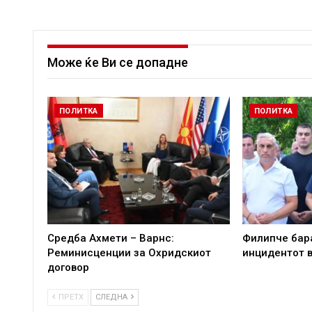
Може ќе Ви се допадне
ПОЛИТКА
ПОЛИТКА
Средба Ахмети – Варнс:
Филипче бара
Реминисценции за Охридскиот
инцидентот в
договор
ПРЕТХ
СЛЕДНА