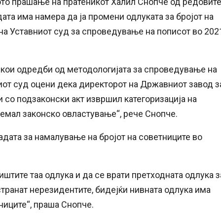
кото прашање на пратеникот Халил Снопче од редовит
дата има намера да ја промени одлуката за бројот на
на Уставниот суд за спроведување на пописот во 202
екои одредби од методологијата за спроведување на
иот суд оцени дека директорот на Државниот завод з
 со подзаконски акт извршил категоризација на
емал законско овластување“, рече Снопче.
ладата за намалување на бројот на советниците во
иштите таа одлука и да се врати претходната одлука з
странат нерезидентите, бидејќи нивната одлука има
ниците“, праша Снопче.