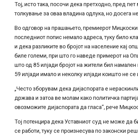
Тој, исто така, посочи дека претходно, пред п
толкување за оваа владина одлука, но досега н
Во одговор на прашањето, премиерот Мицкоски 
последниот попис немало адреса, туку било кл
и дека разликите во бројот на население кај оп
биле големи, при што го наведе примерот на Оп
што од 85 илјади бројот на жители бил намален 
59 илјади имало и неколку илјади коишто не се
„Често зборувам дека дијаспората е нераскинли
држава и затоа ве молам како политичка партиј
овозможите дијаспората да гласа“, рече Мицко
Тој потенцира дека Уставниот суд не може да би
се работи, туку се произнесува по законски реш