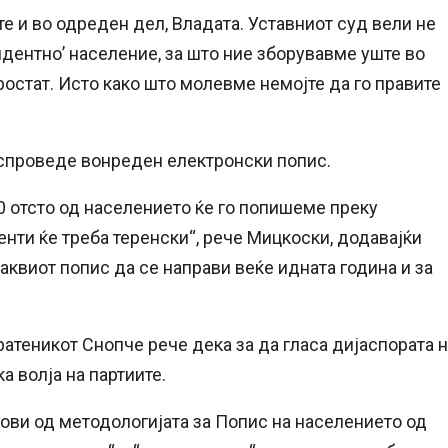
те и во одреден дел, Владата. Уставниот суд вели не
идентно’ население, за што ние зборувавме уште во
ростат. Исто како што молевме немојте да го правите
 спроведе вонреден електронски попис.
90 отсто од населението ќе го попишеме преку
енти ќе треба теренски“, рече Мицкоски, додавајќи
аквиот попис да се направи веќе идната година и за
ратеникот Снопче рече дека за да гласа дијаспората 
а волја на партиите.
ови од методологијата за Попис на населението од