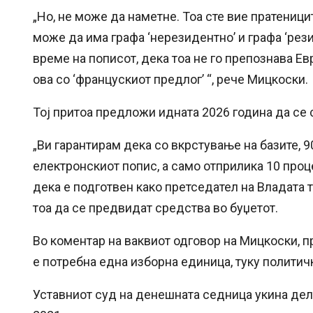
„Но, не може да наметне. Тоа сте вие пратеници
може да има графа ‘нерезидентно’ и графа ‘рез
време на пописот, дека тоа не го препознава Ев
ова со ‘францускиот предлог’ “, рече Мицкоски.
Тој притоа предложи идната 2026 година да се
„Ви гарантирам дека со вкрстување на базите, 
електронскиот попис, а само отприлика 10 проц
дека е подготвен како претседател на Владата т
тоа да се предвидат средства во буџетот.
Во коментар на ваквиот одговор на Мицкоски, п
е потребна една изборна единица, туку политичк
Уставниот суд на денешната седница укина дел