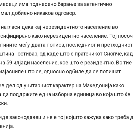
ет месеци има поднесено барање за автентично
емал добиено никаков одговор.
нагласи дека кај нерезидентното население во
асифицирано како нерезидентно население. Тој посоч
штините меѓу двата пописа, последниот и претходниот
штина Гостивар, од каде што е пратеникот Снопче, ка
на 59 илјади население, кое што е резидентно. Во тие
 изјасниле што се, односно одбиле да се попишат.
в дел од унитарниот карактер на Македонија како
а да поддржите една изборна единица во која што ќе
ски.
де законодавец и не е тој којшто кажува како треба 
енија.