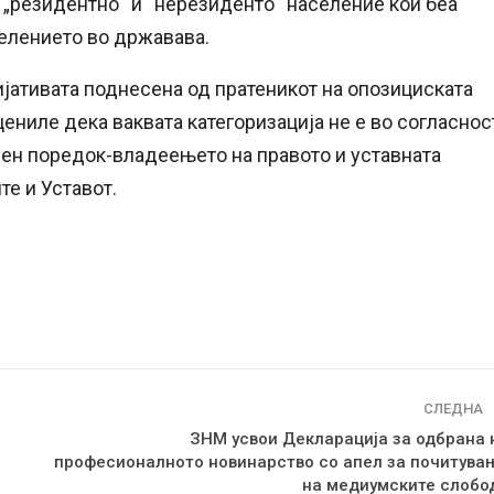
е „резидентно“ и “нерезиденто“ население кои беа
елението во државава.
ијативата поднесена од пратеникот на опозициската
цениле дека ваквата категоризација не е во согласнос
ен поредок-владеењето на правото и уставната
те и Уставот.
СЛЕДНА
ЗНМ усвои Декларација за одбрана 
професионалното новинарство со апел за почитува
на медиумските слобо