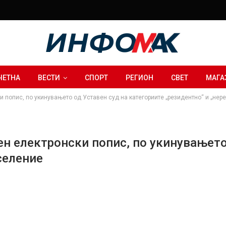
ЧЕТНА
ВЕСТИ
СПОРТ
РЕГИОН
СВЕТ
МАГА
и попис, по укинувањето од Уставен суд на категориите „резидентно“ и „не
н електронски попис, по укинувањето
селение