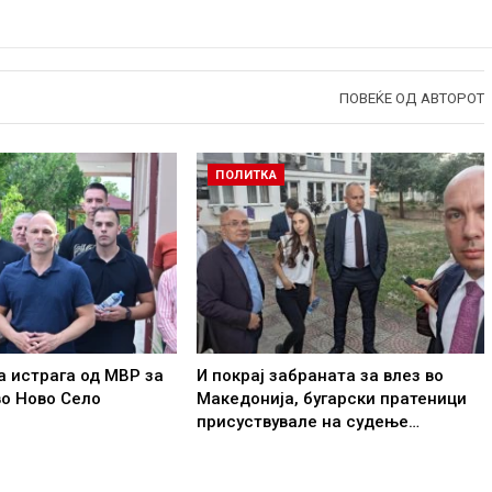
ПОВЕЌЕ ОД АВТОРОТ
ПОЛИТКА
 истрага од МВР за
И покрај забраната за влез во
о Ново Село
Македонија, бугарски пратеници
присуствувале на судење…