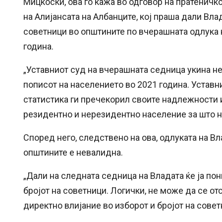
Мицкоски, ова го кажа во одговор на пратенич
на Алијансата на Албанците, кој праша дали Вла
советници во општините по вчерашната одлука 
година.
„Уставниот суд на вчерашната седница укина н
пописот на населението во 2021 година. Уставн
статистика ги пречекорил своите надлежности и
резидентно и нерезидентно население за што н
Според него, следствено на ова, одлуката на В
општините е невалидна.
„Дали на следната седница на Владата ќе ја пон
бројот на советници. Логички, не може да се от
директно влијание во изборот и бројот на совет