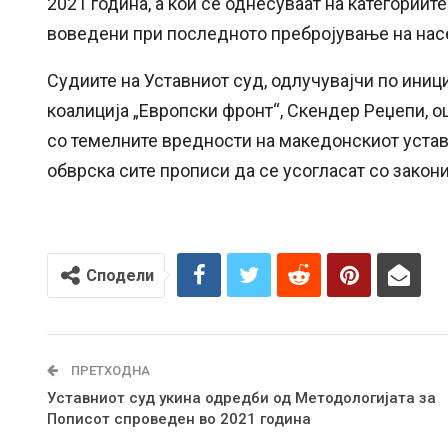
2021 година, а кои се однесуваат на категориит
воведени при последното пребројување на нас
Судиите на Уставниот суд, одлучувајчи по иниц
коалиција „Европски фронт“, Скендер Реџепи, о
со темелните вредности на македонскиот устав
обврска сите прописи да се усогласат со закони
Сподели
ПРЕТХОДНА
Уставниот суд укина одредби од Методологијата за
Пописот спроведен во 2021 година