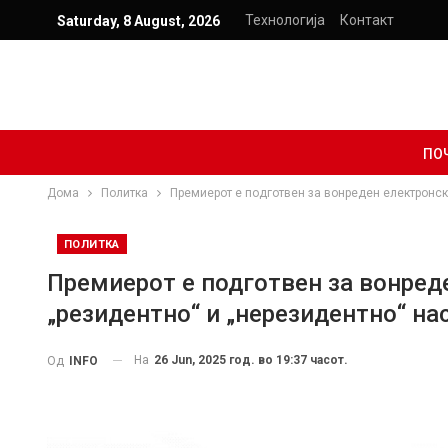
Технологија
Контакт
Saturday, 8 August, 2026
ПО
Дома
Политка
Премиерот е подготвен за вонреден електронск
ПОЛИТКА
Премиерот е подготвен за вонреде
„резидентно“ и „нерезидентно“ на
На
26 Jun, 2025 год. во 19:37 часот.
Од
INFO