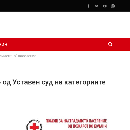
ЗИН
резидентно“ население
 од Уставен суд на категориите