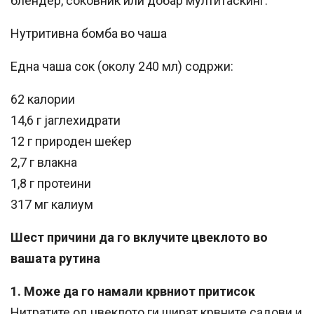
блендер, соковник или добар мултитаскинг.
Нутритивна бомба во чаша
Една чаша сок (околу 240 мл) содржи:
62 калории
14,6 г јаглехидрати
12 г природен шеќер
2,7 г влакна
1,8 г протеини
317 мг калиум
Шест причини да го вклучите цвеклото во
вашата рутина
1. Може да го намали крвниот притисок
Нитратите од цвеклото ги шират крвните садови и