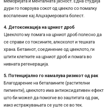
меморијата и менталната јасност. Една студија
дури го поврзува сокот од цвекло со помалку
воспаление кај Алцхајмеровата болест.
4. Детоксикација на црниот дроб
Цвеклото му помага на црниот дроб полесно да
се справи со токсините, алкохолот и тешката
храна. Бетаинот, соединение од цвеклото, ги
штити клетките на црниот дроб и помага во
нивната регенерација.
5. Потенцијално го намалува ризикот од рак
Благодарение на беталаините (растителни
пигменти), цвеклото има антиоксидативен ефект
што би можел да помогне во заштитата од рак,
иако истражувањата се уште се во тек.