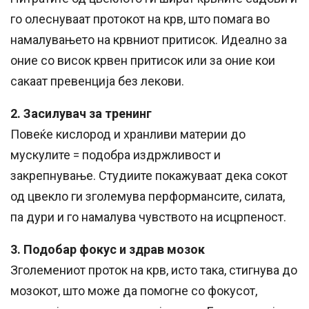
го олеснуваат протокот на крв, што помага во
намалувањето на крвниот притисок. Идеално за
оние со висок крвен притисок или за оние кои
сакаат превенција без лекови.
2. Засилувач за тренинг
Повеќе кислород и хранливи материи до
мускулите = подобра издржливост и
закрепнување. Студиите покажуваат дека сокот
од цвекло ги зголемува перформансите, силата,
па дури и го намалува чувството на исцрпеност.
3. Подобар фокус и здрав мозок
Зголемениот проток на крв, исто така, стигнува до
мозокот, што може да помогне со фокусот,