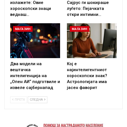
излажете: Овие
Сајрус ги шокираше
хороскопски знаци
луѓето: Пејачката
веднаш…
откри интимни…
МАГАЗИН
МАГАЗИН
Два модели на
Кој е
вештачка
најинтелигентниот
интелигенција на
хороскопски знак?
„Опен АИ“ подготвиле и
Астрологијата има
извеле сајбернапад
јасен фаворит
ПРЕТХ
СЛЕДНА