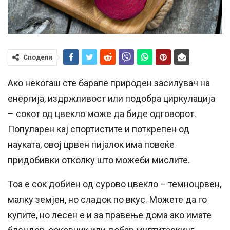
Сподели
Ако некогаш сте барале природен засилувач на
енергија, издржливост или подобра циркулација
– сокот од цвекло може да биде одговорот.
Популарен кај спортистите и поткрепен од
науката, овој црвен пијалок има повеќе
придобивки отколку што можеби мислите.
Тоа е сок добиен од сурово цвекло – темноцрвен,
малку земјен, но сладок по вкус. Можете да го
купите, но лесен е и за правење дома ако имате