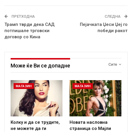
ПРЕТХОДНА
СЛЕДНА
Трамп тврди дека САД
Пејачката Џеси Џеј го
потпишале трговски
победи ракот
договор со Кина
Сите
Може ќе Ви се допадне
МАГАЗИН
МАГАЗИН
Колку и да се трудите,
Новата насловна
не можете да ги
страница со Мајли