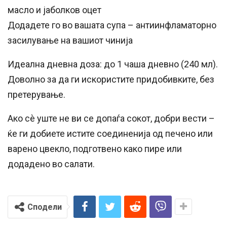
масло и јаболков оцет
Додадете го во вашата супа – антиинфламаторно
засилување на вашиот чинија
Идеална дневна доза: до 1 чаша дневно (240 мл).
Доволно за да ги искористите придобивките, без
претерување.
Ако сè уште не ви се допаѓа сокот, добри вести –
ќе ги добиете истите соединенија од печено или
варено цвекло, подготвено како пире или
додадено во салати.
Сподели