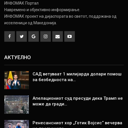
ИНФОМАК Портал
Навремено и објективно информирање.
ИНФОМАК проект на дијаспората во светот, поддржана од
исселеници од Македонија.
АКТУЕЛНО
САД ветуваат 1 милијарда долари помош
за безбедноста на…
Апелациониот суд пресуди дека Трамп не
може да гради…
Ренесансниот хор „Готик Војсис“ вечерва