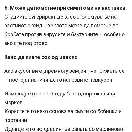
6. Може да помогне при симптоми на настинка
Студиите сугерираат дека со зголемување на
азотниот оксид, цвеклото може да помогне во
борбата против вирусите и бактериите – особено
ако сте под стрес.
Како да пиете сок од цвекло
Ако вкусот ви е „премногу земјен“, не грижете се
– постојат начини да го направите повкусен:
Измешајте го со сок од јаболко, портокал или
морков
Користете го како основа за смути со бобинки и
протеини
Додадете го во дресинг за салата со маслиново