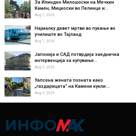
За Илинден Милошоски на Мечкин
Камен, Мицкоски во Пелинце и…
Aug 1, 2026
Најмалку девет мртви во пукање во
училиште во Тајланд
Aug 7, 2026
Јапонија и САД потврдија заедничка
интервенција за купување…
Aug 3, 2026
Уапсена жената позната како
„газдарицата“ на Камени кукли:…
Aug 3, 2026