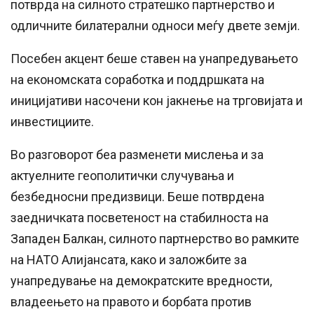
потврда на силното стратешко партнерство и
одличните билатерални односи меѓу двете земји.
Посебен акцент беше ставен на унапредувањето
на економската соработка и поддршката на
иницијативи насочени кон јакнење на трговијата и
инвестициите.
Во разговорот беа разменети мислења и за
актуелните геополитички случувања и
безбедносни предизвици. Беше потврдена
заедничката посветеност на стабилноста на
Западен Балкан, силното партнерство во рамките
на НАТО Алијансата, како и заложбите за
унапредување на демократските вредности,
владеењето на правото и борбата против