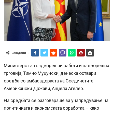
Сподели
Министерот за надворешни работи и надворешна
трговија, Тимчо Муцунски, денеска оствари
средба со амбасадорката на Соединетите
Американски Држави, Анџела Агелер.
На средбата се разговараше за унапредување на
политичката и економската соработка – како