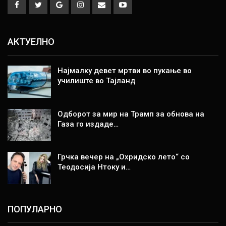
АКТУЕЛНО
Најмалку девет мртви во пукање во
училиште во Тајланд
Одборот за мир на Трамп за обнова на
Газа го издаде…
Грчка вечер на „Охридско лето“ со
Теодосија Нтоку и…
ПОПУЛАРНО