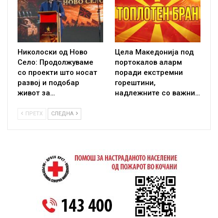
Николоски од Ново
Цела Македонија под
Село: Продолжуваме
портокалов аларм
со проекти што носат
поради екстремни
развој и подобар
горештини,
живот за…
надлежните со важни…
ПРЕТХ
СЛЕДНА