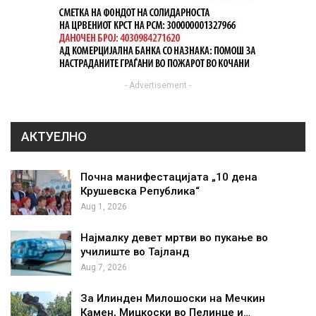
- Advertisement -
АКТУЕЛНО
Почна манифестацијата „10 дена
Крушевска Република“
Aug 1, 2026
Најмалку девет мртви во пукање во
училиште во Тајланд
Aug 7, 2026
За Илинден Милошоски на Мечкин
Камен, Мицкоски во Пелинце и…