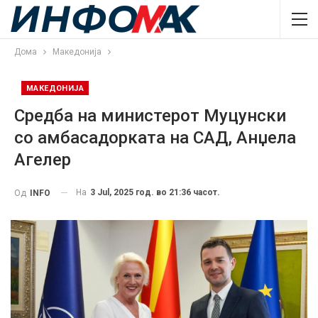
Дома
Македонија
МАКЕДОНИЈА
Средба на министерот Муцунски
со амбасадорката на САД, Анџела
Агелер
На
3 Jul, 2025 год. во 21:36 часот.
Од
INFO