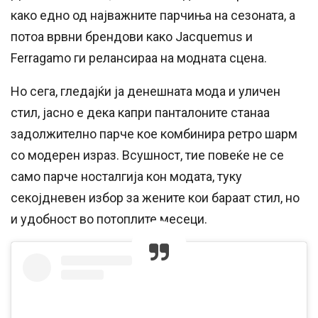
како едно од најважните парчиња на сезоната, а
потоа врвни брендови како Jacquemus и
Ferragamo ги релансираа на модната сцена.
Но сега, гледајќи ја денешната мода и уличен
стил, јасно е дека капри панталоните станаа
задолжително парче кое комбинира ретро шарм
со модерен израз. Всушност, тие повеќе не се
само парче носталгија кон модата, туку
секојдневен избор за жените кои бараат стил, но
и удобност во потоплите месеци.