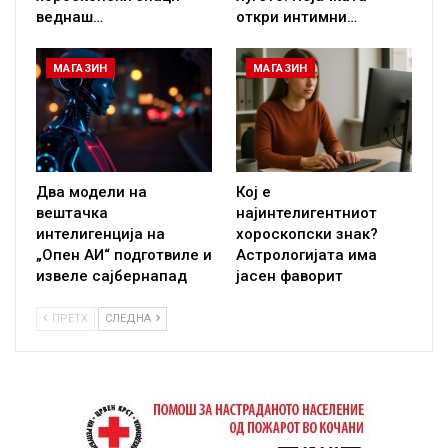
веднаш…
откри интимни…
МАГАЗИН
МАГАЗИН
Два модели на
Кој е
вештачка
најинтелигентниот
интелигенција на
хороскопски знак?
„Опен АИ“ подготвиле и
Астрологијата има
извеле сајбернапад
јасен фаворит
ПРЕТХ
СЛЕДНА