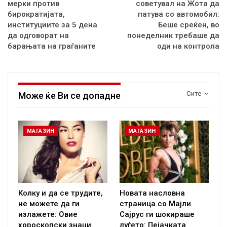
мерки против
советувал на Жота да
бирократијата,
патува со автомобил:
институциите за 5 дена
Беше среќен, во
да одговорат на
понеделник требаше да
барањата на граѓаните
оди на контрола
Сите
Може ќе Ви се допадне
МАГАЗИН
МАГАЗИН
Колку и да се трудите,
Новата насловна
не можете да ги
страница со Мајли
излажете: Овие
Сајрус ги шокираше
хороскопски знаци
луѓето: Пејачката