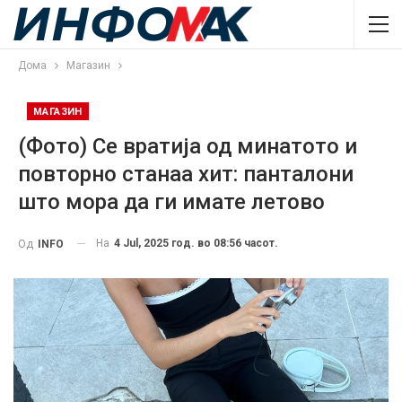
Дома
Магазин
МАГАЗИН
(Фото) Се вратија од минатото и
повторно станаа хит: панталони
што мора да ги имате летово
На
4 Jul, 2025 год. во 08:56 часот.
Од
INFO