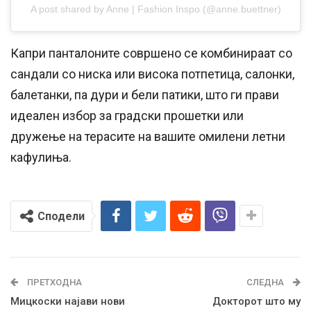
A post shared by Anne | Fashion Inspo (@anne.buettner)
Капри панталоните совршено се комбинираат со
сандали со ниска или висока потпетица, салонки,
балетанки, па дури и бели патики, што ги прави
идеален избор за градски прошетки или
дружење на терасите на вашите омилени летни
кафулиња.
Сподели
ПРЕТХОДНА
СЛЕДНА
Мицкоски најави нови
Докторот што му