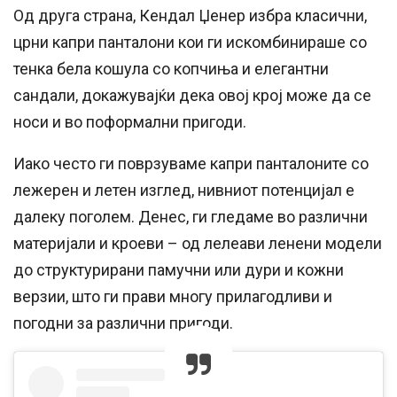
Од друга страна, Кендал Џенер избра класични,
црни капри панталони кои ги искомбинираше со
тенка бела кошула со копчиња и елегантни
сандали, докажувајќи дека овој крој може да се
носи и во поформални пригоди.
Иако често ги поврзуваме капри панталоните со
лежерен и летен изглед, нивниот потенцијал е
далеку поголем. Денес, ги гледаме во различни
материјали и кроеви – од лелеави ленени модели
до структурирани памучни или дури и кожни
верзии, што ги прави многу прилагодливи и
погодни за различни пригоди.