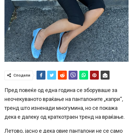
Сподели
Пред повеќе од една година се зборуваше за
неочекуваното враќање на панталоните „капри“,
тренд што изненади многумина, но се покажа
дека е далеку од краткотраен тренд на враќање.
Летово, јасно е дека овие панталони не се само