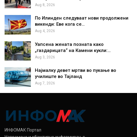
Aug 8, 2026
По Илинден следуваат нови продолжени
викенди: Еве кога се…
Aug 4, 2026
Уапсена жената позната како
„газдарицата“ на Камени кукли:…
Aug 3, 2026
Најмалку девет мртви во пукање во
училиште во Тајланд
Aug 7, 2026
ИНФОМАК Портал