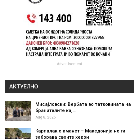
- Advertisement -
АКТУЕЛНО
Мисајловски: Вербата во татковината на
бранителите кај…
Aug 8, 2026
Карпалак е аманет – Македонија не ги
заборава своите херои