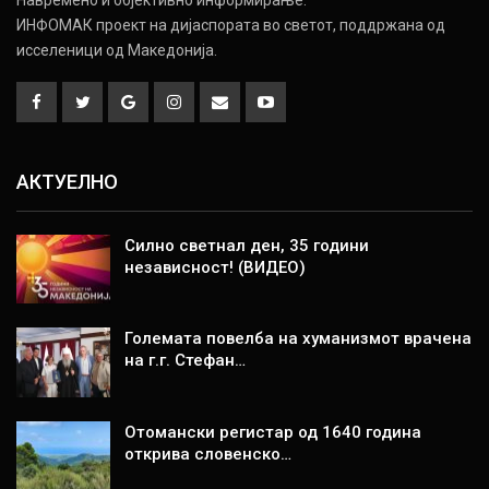
Навремено и објективно информирање.
ИНФОМАК проект на дијаспората во светот, поддржана од
исселеници од Македонија.
АКТУЕЛНО
Силно светнал ден, 35 години
независност! (ВИДЕО)
Големата повелба на хуманизмот врачена
на г.г. Стефан…
Отомански регистар од 1640 година
открива словенско…