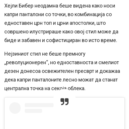
Хејли Бибер неодамна беше видена како носи
капри панталони со точки, во комбинација со
едноставен црн топ и црни апостолки, што
совршено илустрираше како овој стил може да
биде и забавен и софистициран во исто време.
Нејзиниот стил не беше премногу
„револуционерен“, но едноставноста и смелиот
дезен донесоа освежителен пресврт и докажаа
дека капри панталоните лесно можат да станат
централна точка на секоја облека.