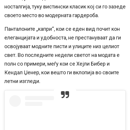
носталгија, туку вистински класик кој си го зазеде
своето место во модерната гардероба.
Панталоните „капри“, кои се еден вид почит кон
елеганцијата и удобноста, не престануваат да ги
освојуваат модните писти и улиците низ целиот
свет. Во последните недели светот на модата е
полн со примери, меѓу кои се Хејли Бибер и
Кендал Џенер, кои вешто ги вклопија во своите
летни изгледи.