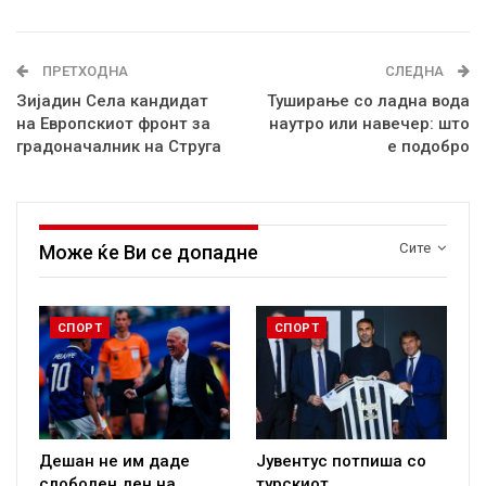
ПРЕТХОДНА
СЛЕДНА
Зијадин Села кандидат
Туширање со ладна вода
на Европскиот фронт за
наутро или навечер: што
градоначалник на Струга
е подобро
Сите
Може ќе Ви се допадне
СПОРТ
СПОРТ
Дешан не им даде
Јувентус потпиша со
слободен ден на
турскиот