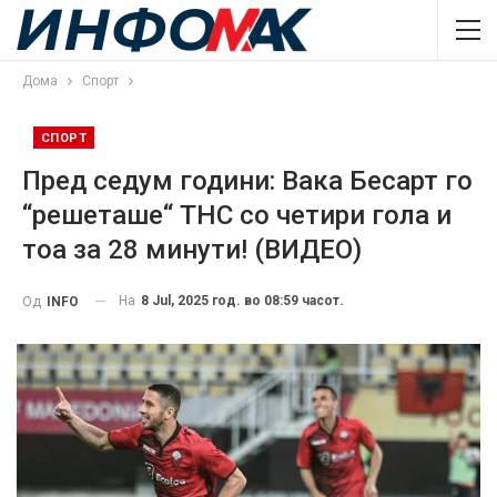
Дома
Спорт
СПОРТ
Пред седум години: Вака Бесарт го
“решеташе“ ТНС со четири гола и
тоа за 28 минути! (ВИДЕО)
На
8 Jul, 2025 год. во 08:59 часот.
Од
INFO