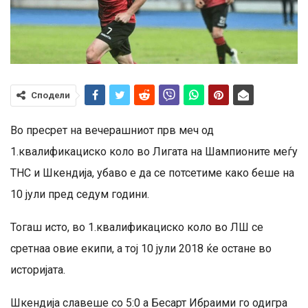
Сподели
Во пресрет на вечерашниот прв меч од
1.квалификациско коло во Лигата на Шампионите меѓу
ТНС и Шкендија, убаво е да се потсетиме како беше на
10 јули пред седум години.
Тогаш исто, во 1.квалификациско коло во ЛШ се
сретнаа овие екипи, а тој 10 јули 2018 ќе остане во
историјата.
Шкендија славеше со 5:0 а Бесарт Ибраими го одигра