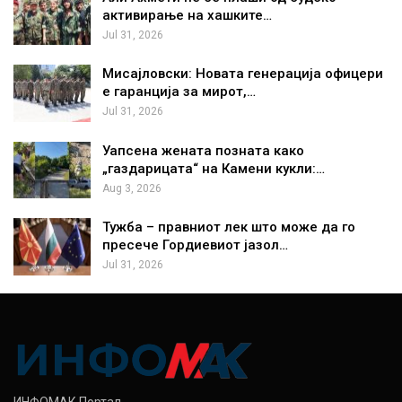
активирање на хашките…
Jul 31, 2026
Мисајловски: Новата генерација офицери
е гаранција за мирот,…
Jul 31, 2026
Уапсена жената позната како
„газдарицата“ на Камени кукли:…
Aug 3, 2026
Тужба – правниот лек што може да го
пресече Гордиевиот јазол…
Jul 31, 2026