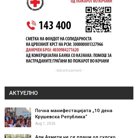
- Advertisement -
АКТУЕЛНО
Почна манифестацијата „10 дена
Крушевска Република“
Aug 1, 2026
Али Ахмети не се плаши од судско