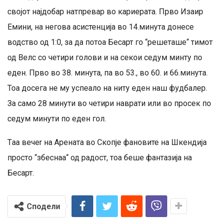
својот најдобар натпревар во кариерата. Прво Изаир
Емини, на негова асистенција во 14.минута донесе
водство од 1:0, за да потоа Бесарт го “решеташе“ тимот
од Велс со четири голови и на секои седум минту по
еден. Прво во 38. минута, па во 53., во 60. и 66.минута.
Тоа досега не му успеало на ниту еден наш фудбалер.
За само 28 минути во четири наврати или во просек по
седум минути по еден гол.
Тaa вечеr на Арената во Скопје фановите на Шкендија
просто “збеснаа“ од радост, тоа беше фантазија на
Бесарт.
Сподели