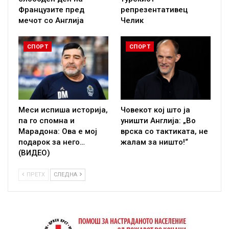
Французите пред
репрезентативец
мечот со Англија
Челик
СПОРТ
СПОРТ
Меси испиша историја,
Човекот кој што ја
па го спомна и
уништи Англија: „Во
Марадона: Ова е мој
врска со тактиката, не
подарок за него…
жалам за ништо!“
(ВИДЕО)
ПРЕТХ
СЛЕДНА