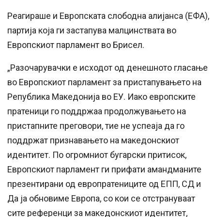
Реагираше и Европската слободна алијанса (ЕФА),
партија која ги застапува малцинствата во
Европскиот парламент во Брисел.
„Разочарувачки е исходот од денешното гласање
во Европскиот парламент за пристапувањето на
Република Македонија во ЕУ. Иако европските
пратеници го поддржаа продолжувањето на
пристапните преговори, тие не успеаја да го
поддржат признавањето на македонскиот
идентитет. По огромниот бугарски притисок,
Европскиот парламент ги прифати амандманите
презентирани од европратениците од ЕПП, СД и
Да ја обновиме Европа, со кои се отстрануваат
сите референци за македонскиот идентитет,