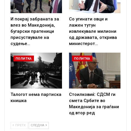
И покрај забраната за
Со угинати овци и
влез во Македонија,
лажен тутун
бугарски пратеници
извлекувале милиони
присуствувале на
од државата, открива
судење…
министерот…
ПОЛИТКА
ПОЛИТКА
Талогот нема партиска
Стоилковиќ: СДСМ ги
книшка
смета Србите во
Македонија за граѓани
од втор ред
ПРЕТХ
СЛЕДНА