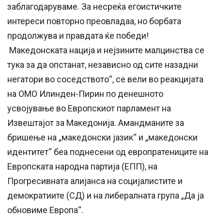
заблагодаруваме. За несреќа егоистичките
интереси повторно преовладаа, но борбата
продолжува и правдата ќе победи!
Македонската нација и нејзините малцинства се
тука за да опстанат, независно од сите назадни
негатори во соседството“, се вели во реакцијата
на ОМО Илинден-Пирин по денешното
усвојување во Европскиот парламент на
Извештајот за Македонија. Амандманите за
бришење на „македонски јазик“ и „македонски
идентитет“ беа поднесени од европратениците на
Европската народна партија (ЕПП), на
Прогресивната алијанса на социјалистите и
демократиите (СД) и на либералната група „Да ја
обновиме Европа“.