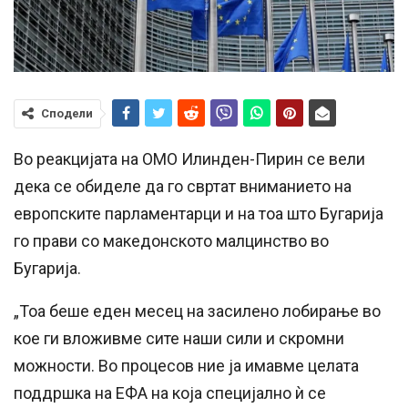
Сподели
Во реакцијата на ОМО Илинден-Пирин се вели
дека се обиделе да го свртат вниманието на
европските парламентарци и на тоа што Бугарија
го прави со македонското малцинство во
Бугарија.
„Тоа беше еден месец на засилено лобирање во
кое ги вложивме сите наши сили и скромни
можности. Во процесов ние ја имавме целата
поддршка на ЕФА на која специјално ѝ се