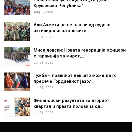
Крушевска Република“
Aug 1, 2026
Али Ахмети не се плаши од судско
активирање на хашките…
Jul 31, 2026
Мисајловски: Новата генерација офицери
е гаранција за мирот,…
Jul 31, 2026
Тужба – правниот лек што може да го
пресече Гордиевиот јазол…
Jul 31, 2026
Финансиски резултати за вториот
квартал и првата половина од…
Jul 31, 2026