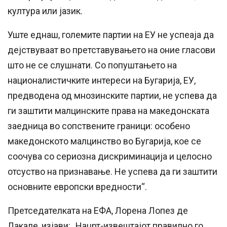
култура или јазик.
Уште еднаш, големите партии на ЕУ не успеаја да
дејствуваат во претставувањето на оние гласови
што не се слушнати. Со попуштањето на
националистичките интереси на Бугарија, ЕУ,
предводена од мнозинските партии, не успева да
ги заштити малцинските права на македонската
заедница во сопствените граници: особено
македонското малцинство во Бугарија, кое се
соочува со сериозна дискриминација и целосно
отсуство на признавање. Не успева да ги заштити
основните европски вредности“.
Претседателката на ЕФА, Лорена Лопез де
Лакале, изјави: „Нацрт-извештајот правилно го