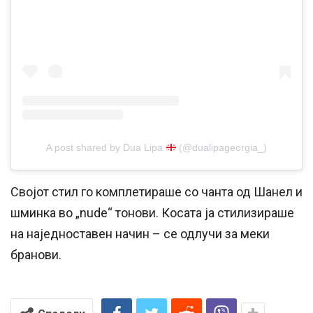
A post shared by Dua Lipa
(@dualipageorgia_)
Својот стил го комплетираше со чанта од Шанел и
шминка во „nude“ тонови. Косата ја стилизираше
на наједноставен начин – се одлучи за меки
бранови.