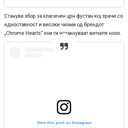
Станува збор за класичен црн фустан кој зрачи со
едноставност и високи чизми од брендот
„Chrome Hearts“ кои ги истакнуваат витките нозе.
View this post on Instagram