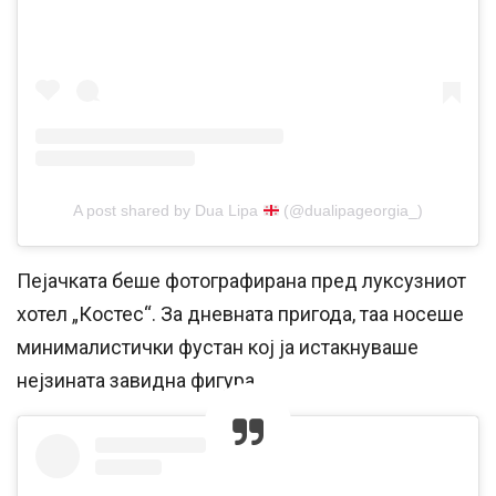
A post shared by Dua Lipa
(@dualipageorgia_)
Пејачката беше фотографирана пред луксузниот
хотел „Костес“. За дневната пригода, таа носеше
минималистички фустан кој ја истакнуваше
нејзината завидна фигура.