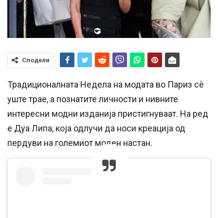
Сподели
Традиционалната Недела на модата во Париз сè
уште трае, а познатите личности и нивните
интересни модни изданија пристигнуваат. На ред
е Дуа Липа, која одлучи да носи креација од
пердуви на големиот моден настан.