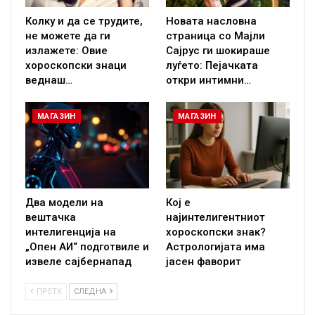
Колку и да се трудите,
Новата насловна
не можете да ги
страница со Мајли
излажете: Овие
Сајрус ги шокираше
хороскопски знаци
луѓето: Пејачката
веднаш…
откри интимни…
МАГАЗИН
МАГАЗИН
Два модели на
Кој е
вештачка
најинтелигентниот
интелигенција на
хороскопски знак?
„Опен АИ“ подготвиле и
Астрологијата има
извеле сајбернапад
јасен фаворит
ПРЕТХ
СЛЕДНА