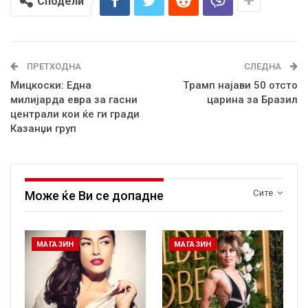
Сподели
ПРЕТХОДНА
СЛЕДНА
Мицкоски: Eдна
Tрамп најави 50 отсто
милијарда евра за гасни
царина за Бразил
централи кои ќе ги гради
Казанџи груп
Сите
Може ќе Ви се допадне
МАГАЗИН
МАГАЗИН