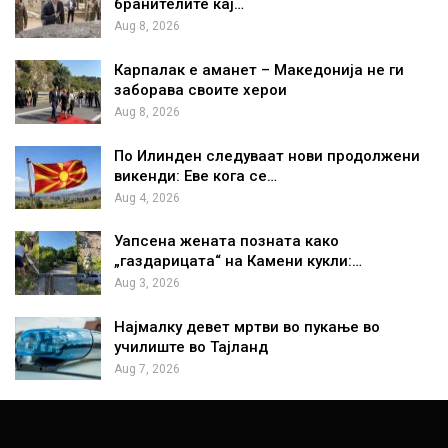
бранителите кај…
Aug 8, 2026
Карпалак е аманет – Македонија не ги
заборава своите херои
Aug 8, 2026
По Илинден следуваат нови продолжени
викенди: Еве кога се…
Aug 4, 2026
Уапсена жената позната како
„газдарицата“ на Камени кукли:…
Aug 3, 2026
Најмалку девет мртви во пукање во
училиште во Тајланд
Aug 7, 2026