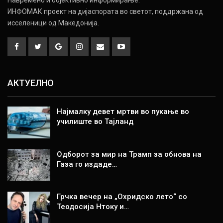
ИНФОМАК проект на дијаспората во светот, поддржана од
исселеници од Македонија.
АКТУЕЛНО
Најмалку девет мртви во пукање во
училиште во Тајланд
Одборот за мир на Трамп за обнова на
Газа го издаде…
Грчка вечер на „Охридско лето“ со
Теодосија Нтоку и…