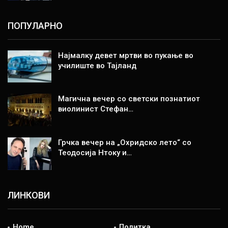
ПОПУЛАРНО
Најмалку девет мртви во пукање во
училиште во Тајланд
Магична вечер со светски познатиот
виолинист Стефан…
Грчка вечер на „Охридско лето“ со
Теодосија Нтоку и…
ЛИНКОВИ
Home
Политка