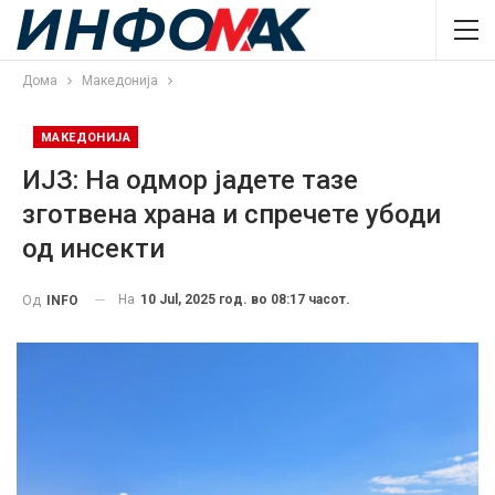
Дома
Македонија
МАКЕДОНИЈА
ИЈЗ: На одмор јадете тазе
зготвена храна и спречете убоди
од инсекти
На
10 Jul, 2025 год. во 08:17 часот.
Од
INFO