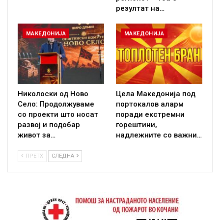
резултат на…
МАКЕДОНИЈА
МАКЕДОНИЈА
Николоски од Ново
Цела Македонија под
Село: Продолжуваме
портокалов аларм
со проекти што носат
поради екстремни
развој и подобар
горештини,
живот за…
надлежните со важни…
ПРЕТХ
СЛЕДНА