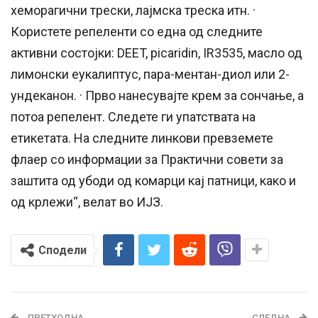
хеморагични трески, лајмска треска итн. ·
Користете репеленти со една од следните
активни состојки: DEET, picaridin, IR3535, масло од
лимонски еукалиптус, пара-ментан-диол или 2-
ундеканон. · Прво нанесувајте крем за сончање, а
потоа репелент. Следете ги упатствата на
етикетата. На следните линкови превземете
флаер со информации за Практични совети за
заштита од убоди од комарци кај патници, како и
од крлежи“, велат во ИЈЗ.
Сподели
ПРЕТХОДНА
СЛЕДНА