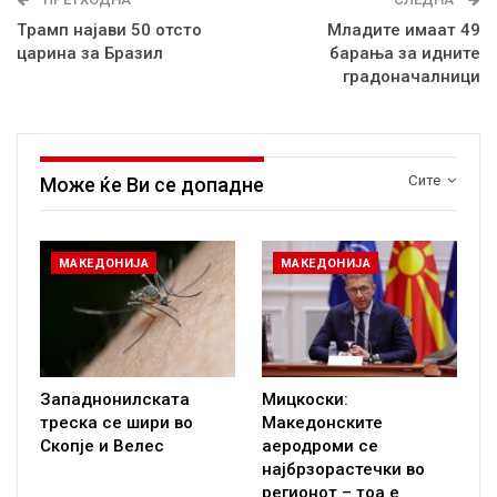
Tрамп најави 50 отсто
Младите имаат 49
царина за Бразил
барања за идните
градоначалници
Сите
Може ќе Ви се допадне
МАКЕДОНИЈА
МАКЕДОНИЈА
Западнонилската
Мицкоски:
треска се шири во
Македонските
Скопје и Велес
аеродроми се
најбрзорастечки во
регионот – тоа е