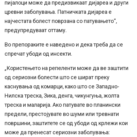
пијалоци може да предизвикаат дијареа и други
цревни заболувања. Патничката дијареа е
најчестата болест поврзана со патувањето“,
предупредуваат оттаму.
Во препораките е наведено и дека треба да се
спречат убоди од инсекти.
„Користењето на репеленти може да ве заштити
од сериозни болести што се шират преку
каснувања од комарци, како што се Западно-
Нилска треска, Зика, денга, чикунгуња, жолта
треска и маларија. Ако патувате во планински
предели, престојувате во шуми или тревнати
површини, заштитете се од убоди од крлежи кои
може да пренесат сериозни заболувања: