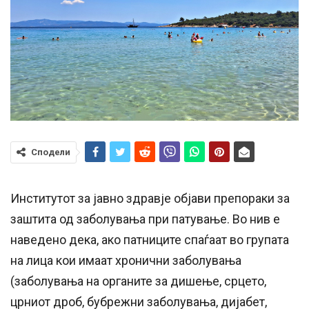
Сподели
Институтот за јавно здравје објави препораки за
заштита од заболувања при патување. Во нив е
наведено дека, ако патниците спаѓаат во групата
на лица кои имаат хронични заболувања
(заболувања на органите за дишење, срцето,
црниот дроб, бубрежни заболувања, дијабет,