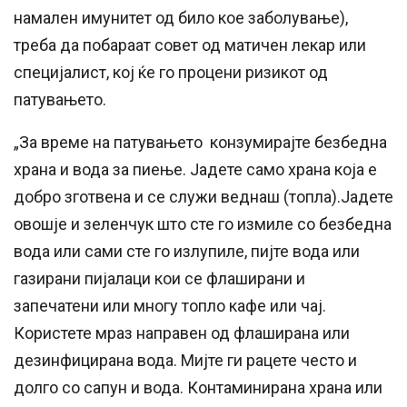
намален имунитет од било кое заболување),
треба да побараат совет од матичен лекар или
специјалист, кој ќе го процени ризикот од
патувањето.
„За време на патувањето конзумирајте безбедна
храна и вода за пиење. Јадете само храна која е
добро зготвена и се служи веднаш (топла).Јадете
овошје и зеленчук што сте го измиле со безбедна
вода или сами сте го излупиле, пијте вода или
газирани пијалаци кои се флаширани и
запечатени или многу топло кафе или чај.
Користете мраз направен од флаширана или
дезинфицирана вода. Мијте ги рацете често и
долго со сапун и вода. Контаминирана храна или