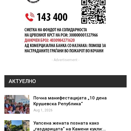
- Advertisement -
АКТУЕЛНО
Почна манифестацијата „10 дена
Крушевска Република“
Aug 1, 2026
Уапсена жената позната како
„газдарицата“ на Камени кукли:…