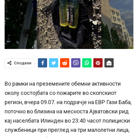
Сподели
Во рамки на преземените обемни активности
околу состојбата со пожарите во скопскиот
регион, вчера 09.07. на подрачје на ЕВР Гази Баба,
поточно во близина на месноста Ајватовски рид
кај населбата Илинден во 23:40
часот
полициски
службеници при преглед на три малолетни лица,