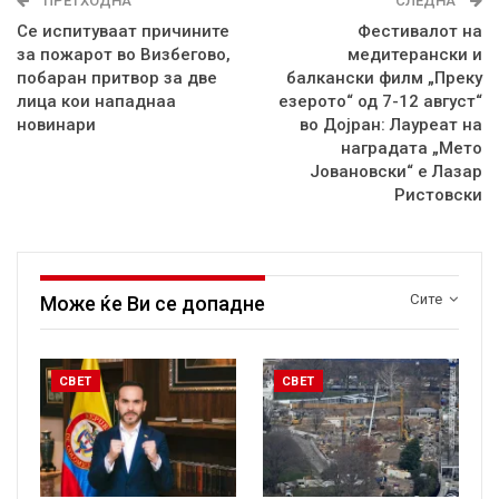
ПРЕТХОДНА
СЛЕДНА
Се испитуваат причините
Фестивалот на
за пожарот во Визбегово,
медитерански и
побаран притвор за две
балкански филм „Преку
лица кои нападнаа
езерото“ од 7-12 август“
новинари
во Дојран: Лауреат на
наградата „Мето
Јовановски“ е Лазар
Ристовски
Сите
Може ќе Ви се допадне
СВЕТ
СВЕТ