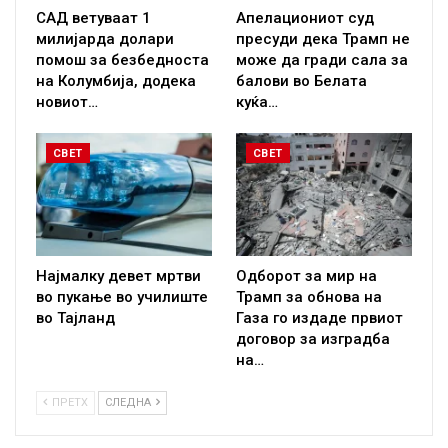
САД ветуваат 1
Апелациониот суд
милијарда долари
пресуди дека Трамп не
помош за безбедноста
може да гради сала за
на Колумбија, додека
балови во Белата
новиот…
куќа…
СВЕТ
СВЕТ
Најмалку девет мртви
Одборот за мир на
во пукање во училиште
Трамп за обнова на
во Тајланд
Газа го издаде првиот
договор за изградба
на…
ПРЕТХ
СЛЕДНА