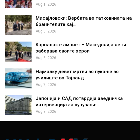
Aug 1, 2026
Мисајловски: Вербата во татковината на
бранителите кај…
Aug 8, 2026
Карпалак е аманет – Македонија не ги
заборава своите херои
Aug 8, 2026
Најмалку девет мртви во пукање во
училиште во Тајланд
Aug 7, 2026
Јапонија и САД потврдија заедничка
интервенција за купување…
Aug 3, 2026