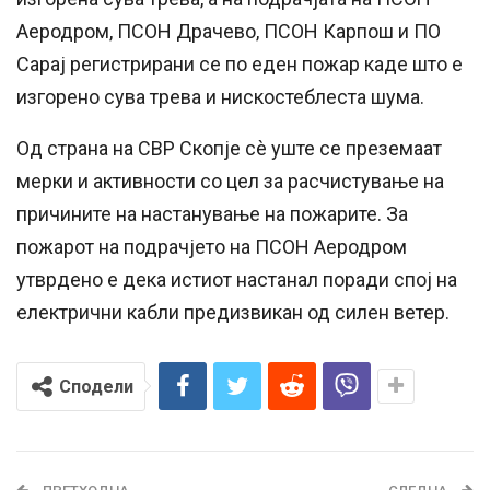
Аеродром, ПСОН Драчево, ПСОН Карпош и ПО
Сарај регистрирани
се
по еден пожар каде што е
изгорено сува трева и нискостеблеста шума.
Од страна на СВР Скопје сè уште
се
преземаат
мерки и активности со цел за расчистување на
причините на настанување на пожарите. За
пожарот на подрачјето на ПСОН Аеродром
утврдено е дека истиот настанал поради спој на
електрични кабли предизвикан од силен ветер.
Сподели