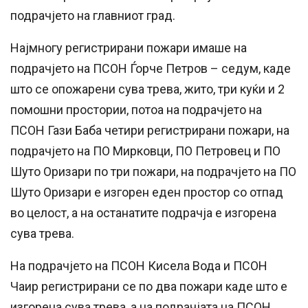
подрачјето на главниот град.
Најмногу регистрирани пожари имаше на
подрачјето на ПСОН Ѓорче Петров – седум, каде
што
се
опожарени сува трева, жито, три куќи и 2
помошни простории, потоа на подрачјето на
ПСОН Гази Баба четири регистрирани пожари, на
подрачјето на ПО Мирковци, ПО Петровец и ПО
Шуто Оризари по три пожари, на подрачјето на ПО
Шуто Оризари е изгорен еден простор со отпад
во целост, а на останатите подрачја е изгорена
сува трева.
На подрачјето на ПСОН Кисела Вода и ПСОН
Чаир регистрирани
се
по два пожари каде што е
изгорена сува трева, а на подрачјата на ПСОН