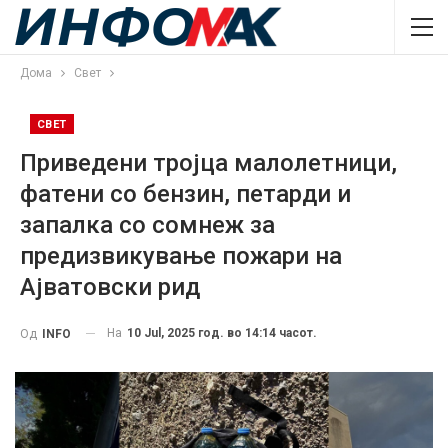
Дома
Свет
СВЕТ
Приведени тројца малолетници,
фатени со бензин, петарди и
запалка со сомнеж за
предизвикување пожари на
Ајватовски рид
На
10 Jul, 2025 год. во 14:14 часот.
Од
INFO