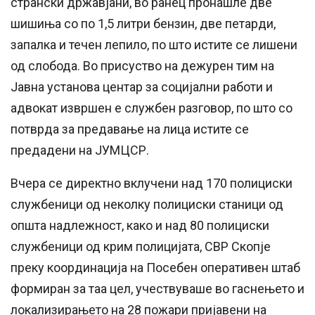
странски државјани, во ранец пронашле две
шишиња со по 1,5 литри бензин, две петарди,
запалка и течен лепило, по што истите
се
лишени
од слобода. Во присуство на дежурен тим на
Јавна установа центар за социјални работи и
адвокат извршен е службен разговор, по што со
потврда за предавање на лица истите
се
предадени на ЈУМЦСР.
Вчера
се
директно вклучени над 170 полициски
службеници од неколку полициски станици од
општа надлежност,
како
и над 80 полициски
службеници од крим полицијата, СВР Скопје
преку координација на Посебен оперативен штаб
формиран за таа цел, учествуваше во гаснењето и
локализирањето на 28 пожари пријавени на