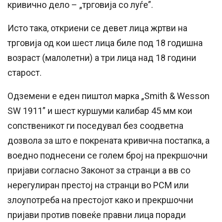
кривично дело – „трговија со луѓе”.
Исто така, откриени се девет лица жртви на
трговија од кои шест лица биле под 18 годишна
возраст (малолетни) а три лица над 18 години
старост.
Одземени е еден пиштол марка „Smith & Wesson
SW 1911” и шест куршуми калибар 45 мм кои
сопственикот ги поседувал без соодветна
дозвола за што е покрената кривична постапка, а
воедно поднесени се голем број на прекршочни
пријави согласно Законот за странци а вв со
нерегулиран престој на странци во РСМ или
злоупотреба на престојот како и прекршочни
пријави против повеќе правни лица поради