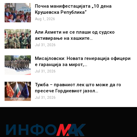
Почна манифестацијата „10 дена
Крушевска Република“
Aug 1, 2026
Али Ахмети не се плаши од судско
активирање на хашките…
Jul 31, 2026
Мисајловски: Новата генерација офицери
е гаранција за мирот,…
Jul 31, 2026
Тужба – правниот лек што може да го
пресече Гордиевиот јазол…
Jul 31, 2026