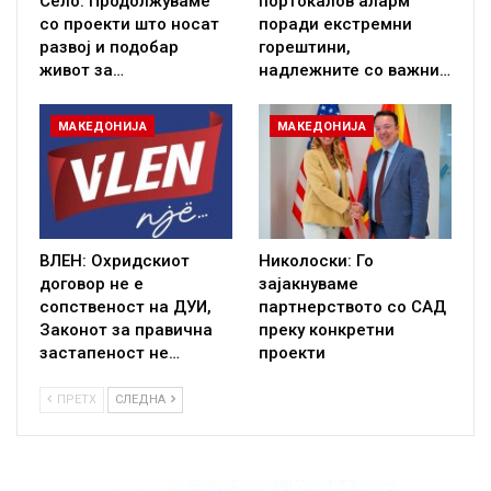
Село: Продолжуваме
портокалов аларм
со проекти што носат
поради екстремни
развој и подобар
горештини,
живот за…
надлежните со важни…
МАКЕДОНИЈА
МАКЕДОНИЈА
ВЛЕН: Охридскиот
Николоски: Го
договор не е
зајакнуваме
сопственост на ДУИ,
партнерството со САД
Законот за правична
преку конкретни
застапеност не…
проекти
ПРЕТХ
СЛЕДНА