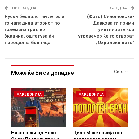
ПРЕТХОДНА
СЛЕДНА
Руски беспилотни летала
(Фото) Сиљановска-
го нападнаа вториот по
Давкова ги прими
големина град во
уметниците кои
Украина, оштетувајќи
утревечер ќе го отворат
породилна болница
„Охридско лето“
Сите
Може ќе Ви се допадне
МАКЕДОНИЈА
МАКЕДОНИЈА
Николоски од Ново
Цела Македонија под