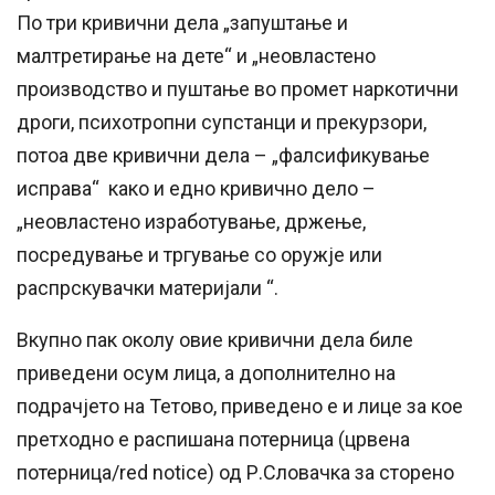
По три кривични дела „запуштање и
малтретирање на дете“ и „неовластено
производство и пуштање во промет наркотични
дроги, психотропни супстанци и прекурзори,
потоа две кривични дела – „фалсификување
исправа“ како и едно кривично дело –
„неовластено изработување, држење,
посредување и тргување со оружје или
распрскувачки материјали “.
Вкупно пак околу овие кривични дела биле
приведени осум лица, а дополнително на
подрачјето на Тетово, приведено е и лице за кое
претходно е распишана потерница (црвена
потерница/red notice) од Р.Словачка за сторено