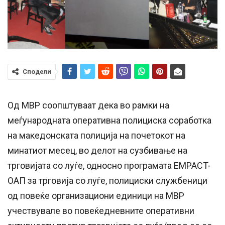
Сподели
Од МВР соопштуваат дека во рамки на
меѓународната оперативна полициска соработка
на македонската полиција на почетокот на
минатиот месец, во делот на сузбивање на
трговијата со луѓе, односно програмата EMPACT-
ОАП за трговија со луѓе, полициски службеници
од повеќе организациони единици на МВР
учествувале во повеќедневните оперативни