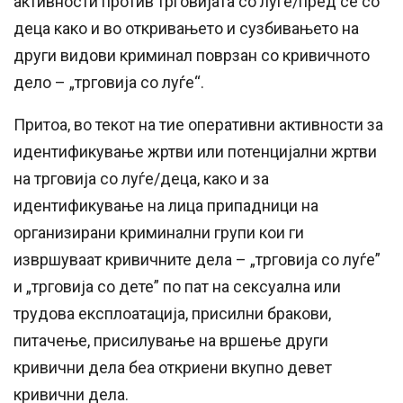
активности против трговијата со луѓе/пред се со
деца како и во откривањето и сузбивањето на
други видови криминал поврзан со кривичното
дело – „трговија со луѓе“.
Притоа, во текот на тие оперативни активности за
идентификување жртви или потенцијални жртви
на трговија со луѓе/деца, како и за
идентификување на лица припадници на
организирани криминални групи кои ги
извршуваат кривичните дела – „трговија со луѓе”
и „трговија со дете” по пат на сексуална или
трудова експлоатација, присилни бракови,
питачење, присилување на вршење други
кривични дела беа откриени вкупно девет
кривични дела.