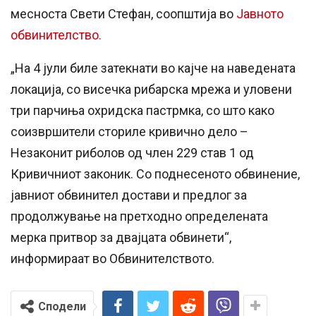
месноста Свети Стефан, соопштија во
Јавното
обвинителство.
„На 4 јули биле затекнати во кајче на наведената
локација, со висечка рибарска мрежа и уловени
три парчиња охридска пастрмка, со што како
соизвршители сториле кривично дело –
Незаконит риболов од член 229 став 1 од
Кривичниот законик. Со поднесеното обвинение,
јавниот обвинител достави и предлог за
продолжување на претходно определената
мерка притвор за двајцата обвинети“,
информираат во Обвинителството.
Сподели