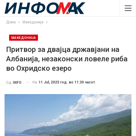
Дома
Македонија
МАКЕДОНИЈА
Притвор за двајца државјани на
Албанија, незаконски ловеле риба
во Охридско езеро
На
11 Jul, 2025 год. во 11:30 часот.
Од
INFO