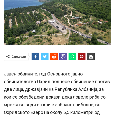
Сподели
Јавен обвинител од Основното јавно
обвинителство Охрид поднесе обвинение против
две лица, државјани на Република Албанија, за
кои се обезбедени докази дека ловеле риба со
мрежа во води во кои е забранет риболов, во
Охридското Езеро на околу 6,5 километри од