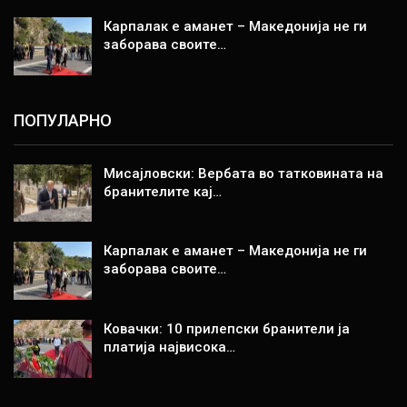
Карпалак е аманет – Македонија не ги
заборава своите…
ПОПУЛАРНО
Мисајловски: Вербата во татковината на
бранителите кај…
Карпалак е аманет – Македонија не ги
заборава своите…
Ковачки: 10 прилепски бранители ја
платија највисока…