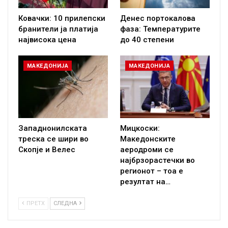
Ковачки: 10 прилепски
Денес портокалова
бранители ја платија
фаза: Температурите
највисока цена
до 40 степени
МАКЕДОНИЈА
МАКЕДОНИЈА
Западнонилската
Мицкоски:
треска се шири во
Македонските
Скопје и Велес
аеродроми се
најбрзорастечки во
регионот – тоа е
резултат на…
ПРЕТХ
СЛЕДНА