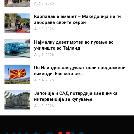
Aug 8, 2026
Карпалак е аманет – Македонија не ги
заборава своите херои
Aug 8, 2026
Најмалку девет мртви во пукање во
училиште во Тајланд
Aug 7, 2026
По Илинден следуваат нови продолжени
викенди: Еве кога се…
Aug 4, 2026
Јапонија и САД потврдија заедничка
интервенција за купување…
Aug 3, 2026