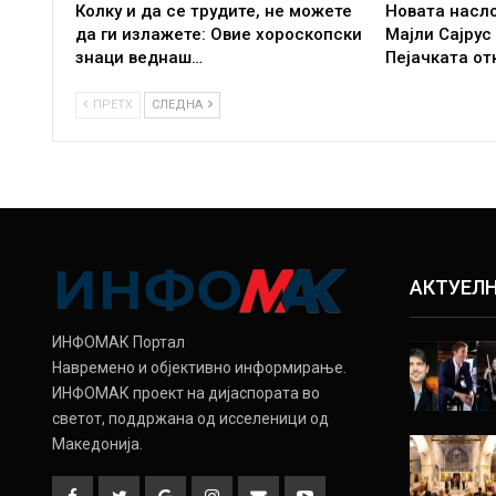
Колку и да се трудите, не можете
Новата насл
да ги излажете: Овие хороскопски
Мајли Сајрус
знаци веднаш…
Пејачката от
ПРЕТХ
СЛЕДНА
АКТУЕЛ
ИНФОМАК Портал
Навремено и објективно информирање.
ИНФОМАК проект на дијаспората во
светот, поддржана од исселеници од
Македонија.