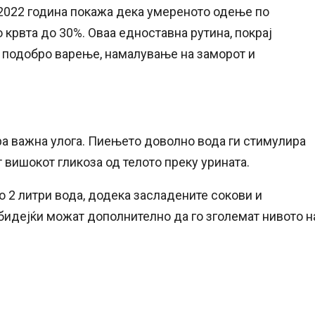
о 2022 година покажа дека умереното одење по
 крвта до 30%. Оваа едноставна рутина, покрај
а подобро варење, намалување на заморот и
ра важна улога. Пиењето доволно вода ги стимулира
 вишокот гликоза од телото преку урината.
о 2 литри вода, додека засладените сокови и
 бидејќи можат дополнително да го зголемат нивото н