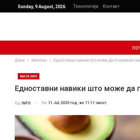
Технологија
Контакт
Sunday, 9 August, 2026
ПО
Дома
Магазин
Едноставни навики што може да го намалат ше
МАГАЗИН
Едноставни навики што може да г
На
11 Jul, 2025 год. во 11:11 часот.
Од
INFO