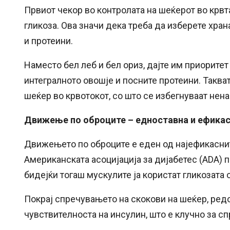
Првиот чекор во контролата на шеќерот во крвт
гликоза. Ова значи дека треба да изберете хра
и протеини.
Наместо бел леб и бел ориз, дајте им приоритет
интегралното овошје и посните протеини. Такв
шеќер во крвотокот, со што се избегнуваат нена
Движење по оброците – едноставна и ефикас
Движењето по оброците е еден од најефикаснит
Американската асоцијација за дијабетес (ADA) 
бидејќи тогаш мускулите ја користат гликозата о
Покрај спречувањето на скокови на шеќер, редо
чувствителноста на инсулин, што е клучно за сп