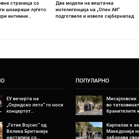
овна страница со
Два модели на вештачка
 ги шокираше луѓето:
интелигенција на „Опен АИ“
кри интимни…
подготвиле и извеле сајбернапад
НО
ПОПУЛАРНО
ЕУ вечерта на
Мисајловски:
„Охридско лето“ го носи
во татковинат
концертот…
бранителите 
„Готик Војсис“ од
Карпалак е а
Велика Британија
Македонија н
настапија со…
заборава сво