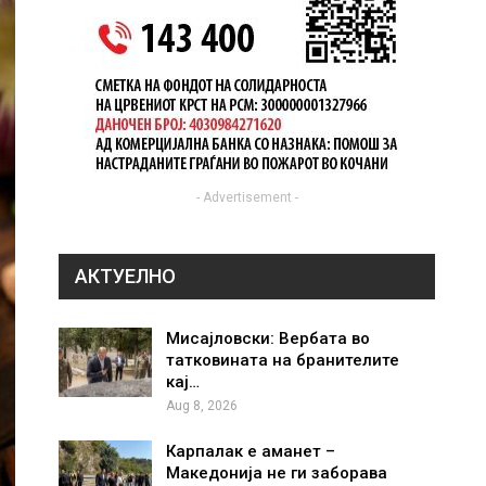
- Advertisement -
АКТУЕЛНО
Мисајловски: Вербата во
татковината на бранителите
кај…
Aug 8, 2026
Карпалак е аманет –
Македонија не ги заборава