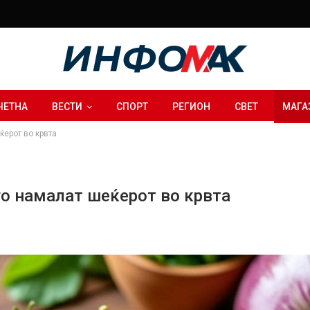
ЧЕТНА
ВЕСТИ
СПОРТ
РЕГИОН
СВЕТ
МАГА
ќерот во крвта
о намалат шеќерот во крвта