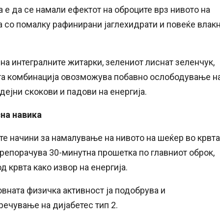
а е да се намали ефектот на оброците врз нивото на
на со помалку рафинирани јаглехидрати и повеќе влак
 на интегралните житарки, зелениот лиснат зеленчук,
ата комбинација овозможува побавно ослободување н
дејни скокови и падови на енергија.
на навика
е начини за намалување на нивото на шеќер во крвта
препорачува 30-минутна прошетка по главниот оброк,
д крвта како извор на енергија.
вната физичка активност ја подобрува и
речување на дијабетес тип 2.