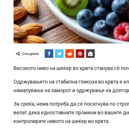
Сподели
Високото ниво на шеќер во крвта станува сè поч
Одржувањето на стабилна гликоза во крвта е кл
намалување на заморот и одржување на долгоро
За среќа, нема потреба да се посегнува по стро
велат дека едноставните промени во вашите дн
контролирате нивото на шеќер во крвта.