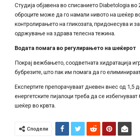
Студија објавена во списанието Diabetologia в
оброците може да го намали нивото на шеќер во
контролирањето на гликозата, придонесува и з
одржување на здрава телесна тежина.
Водата помага во регулирањето на шеќерот
Покрај вежбањето, соодветната хидратација иг
бубрезите, што пак им помага да го елиминираат
Експертите препорачуваат дневен внес од 1,5 д
енергетските пијалоци треба да се избегнуваат
шеќер во крвта.
Сподели