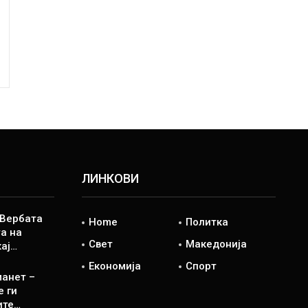
ЛИНКОВИ
 Вербата
Home
Политка
а на
Свет
Македонија
кај…
Економија
Спорт
манет –
е ги
ите…