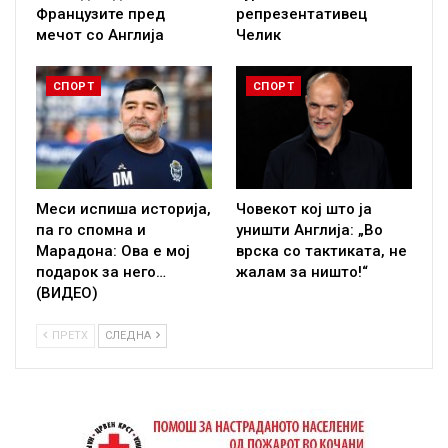
Французите пред
репрезентативец
мечот со Англија
Челик
СПОРТ
СПОРТ
Меси испиша историја,
Човекот кој што ја
па го спомна и
уништи Англија: „Во
Марадона: Ова е мој
врска со тактиката, не
подарок за него…
жалам за ништо!“
(ВИДЕО)
ПРЕТХ
СЛЕДНА