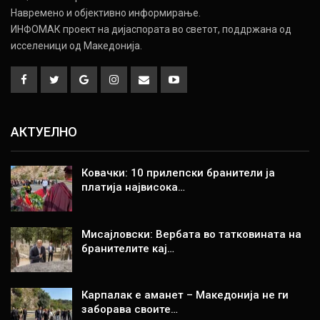
Навремено и објективно информирање.
ИНФОМАК проект на дијаспората во светот, поддржана од
исселеници од Македонија.
АКТУЕЛНО
Ковачки: 10 прилепски бранители ја
платија највисока…
Мисајловски: Вербата во татковината на
бранителите кај…
Карпалак е аманет – Македонија не ги
заборава своите…