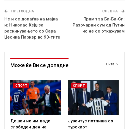
ПРЕТХОДНА
СЛЕДНА
Не и се допаѓав на мајка
Трамп за Би-Би-Си:
и: Николас Кејџ за
Разочаран сум од Путин
раскинувањето со Сара
но не се откажувам
Џесика Паркер во 90-тите
Сите
Може ќе Ви се допадне
СПОРТ
СПОРТ
Дешан не им даде
Јувентус потпиша со
слободен ден на
турскиот