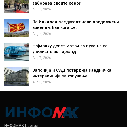
заборава своите херои
Aug 8, 2026
По Илинден следуваат нови продолжени
викенди: Еве кога се…
Aug 4, 2026
Најмалку девет мртви во пукање во
училиште во Тајланд
Aug 7, 2026
Јапонија и САД потврдија заедничка
интервенција за купување…
Aug 3, 2026
ИНФОМАК Портал