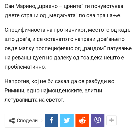
Сан Марино, „црвено – црните“ ги почувстуваа
двете страни од „медаљата“ по ова прашање.
Специфичноста на противникот, местото од каде
што доаѓа, и се останато го направи доаѓањето
овде малку поспецифично од „рандом“ патување
на реванш дуел но далеку од тоа дека нешто е
проблематично.
Напротив, кој не би сакал да се разбуди во
Римини, едно најмонденските, елитни
летувалишта на светот.
Сподели