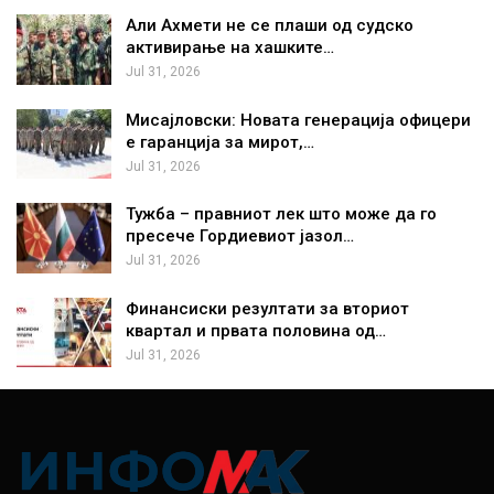
Али Ахмети не се плаши од судско
активирање на хашките…
Jul 31, 2026
Мисајловски: Новата генерација офицери
е гаранција за мирот,…
Jul 31, 2026
Тужба – правниот лек што може да го
пресече Гордиевиот јазол…
Jul 31, 2026
Финансиски резултати за вториот
квартал и првата половина од…
Jul 31, 2026