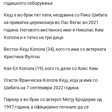
годишното озборување.
Кејџ е во брак пет пати, неодамна со Рико Шибата
на приватна церемонија во Лас Вегас во 2021
година. Неговото вистинско име е Николас Ким
Копола и е татко на три деца:
Вестон Кејџ Копола (34), кого го има со актерката
Кристина Фултон.
Кал-Ел Копола (19), кого го дели со Алис Ким.
Огасти Франческа Копола Кејџ, која ја има со
Шибата на 7 септември 2022 година.
Паркер е во брак со актерот Метју Бродерик од
1997 година, а официјално почнале да се