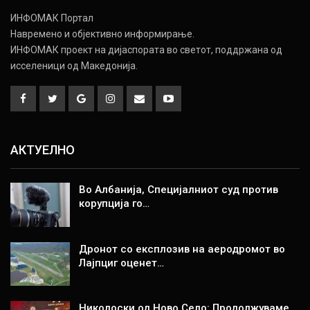
ИНФОМАК Портал
Навремено и објективно информирање.
ИНФОМАК проект на дијаспората во светот, поддржана од
исселеници од Македонија.
АКТУЕЛНО
Во Албанија, Специјалниот суд против
корупција го…
Дронот со експлозив на аеродромот во
Лајпциг оценет…
Николоски од Ново Село: Продолжуваме