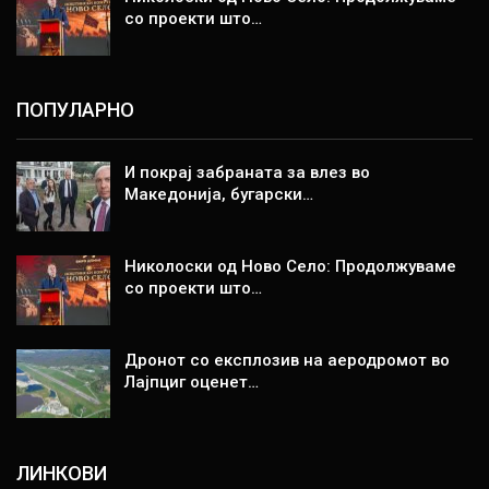
со проекти што…
ПОПУЛАРНО
И покрај забраната за влез во
Македонија, бугарски…
Николоски од Ново Село: Продолжуваме
со проекти што…
Дронот со експлозив на аеродромот во
Лајпциг оценет…
ЛИНКОВИ