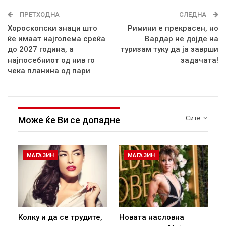
ПРЕТХОДНА
СЛЕДНА
Хороскопски знаци што
Римини е прекрасен, но
ќе имаат најголема среќа
Вардар не дојде на
до 2027 година, а
туризам туку да ја заврши
најпосебниот од нив го
задачата!
чека планина од пари
Сите
Може ќе Ви се допадне
МАГАЗИН
МАГАЗИН
Колку и да се трудите,
Новата насловна