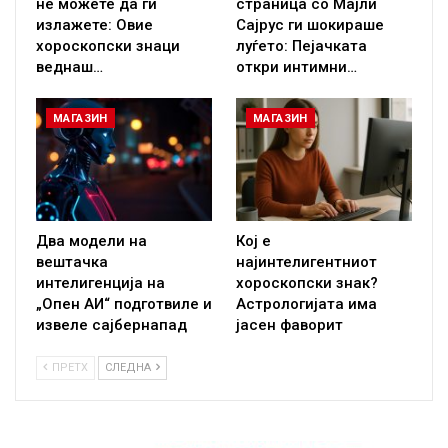
не можете да ги
страница со Мајли
излажете: Овие
Сајрус ги шокираше
хороскопски знаци
луѓето: Пејачката
веднаш…
откри интимни…
МАГАЗИН
МАГАЗИН
Два модели на
Кој е
вештачка
најинтелигентниот
интелигенција на
хороскопски знак?
„Опен АИ“ подготвиле и
Астрологијата има
извеле сајбернапад
јасен фаворит
ПРЕТХ
СЛЕДНА