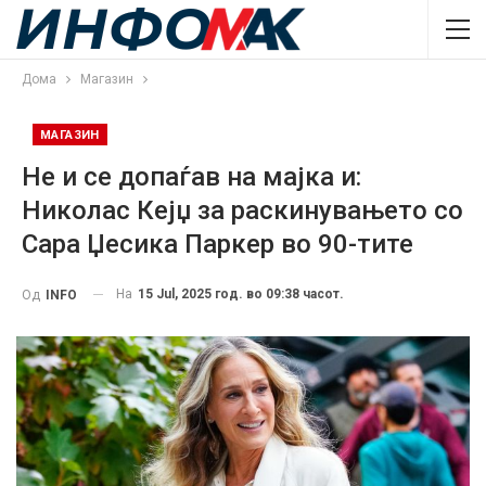
Дома
Магазин
МАГАЗИН
Не и се допаѓав на мајка и:
Николас Кејџ за раскинувањето со
Сара Џесика Паркер во 90-тите
На
15 Jul, 2025 год. во 09:38 часот.
Од
INFO