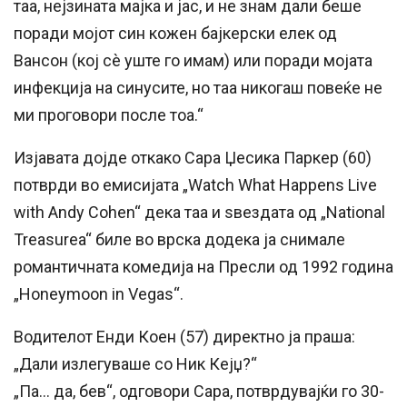
таа, нејзината мајка и јас, и не знам дали беше
поради мојот син кожен бајкерски елек од
Вансон (кој сè уште го имам) или поради мојата
инфекција на синусите, но таа никогаш повеќе не
ми проговори после тоа.“
Изјавата дојде откако Сара Џесика Паркер (60)
потврди во емисијата „Watch What Happens Live
with Andy Cohen“ дека таа и ѕвездата од „National
Treasurea“ биле во врска додека ја снимале
романтичната комедија на Пресли од 1992 година
„Honeymoon in Vegas“.
Водителот Енди Коен (57) директно ја праша:
„Дали излегуваше со Ник Кејџ?“
„Па… да, бев“, одговори Сара, потврдувајќи го 30-