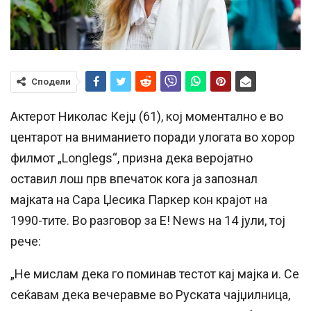
Сподели
Актерот Николас Кејџ (61), кој моментално е во
центарот на вниманието поради улогата во хорор
филмот „Longlegs“, призна дека веројатно
оставил лош прв впечаток кога ја запознал
мајката на Сара Џесика Паркер кон крајот на
1990-тите. Во разговор за E! News на 14 јули, тој
рече:
„Не мислам дека го поминав тестот кај мајка и. Се
сеќавам дека вечеравме во Руската чајџилница,