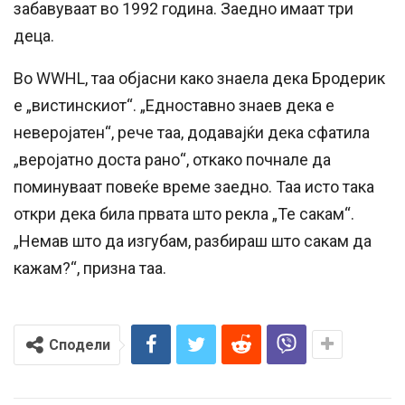
забавуваат во 1992 година. Заедно имаат три
деца.
Во WWHL, таа објасни како знаела дека Бродерик
е „вистинскиот“. „Едноставно знаев дека е
неверојатен“, рече таа, додавајќи дека сфатила
„веројатно доста рано“, откако почнале да
поминуваат повеќе време заедно. Таа исто така
откри дека била првата што рекла „Те сакам“.
„Немав што да изгубам, разбираш што сакам да
кажам?“, призна таа.
Сподели