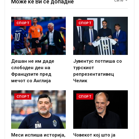
Сите
Може ќе Ви се допадне
СПОРТ
СПОРТ
Дешан не им даде
Јувентус потпиша со
слободен ден на
турскиот
Французите пред
репрезентативец
мечот со Англија
Челик
СПОРТ
СПОРТ
Меси испиша историја,
Човекот кој што ја