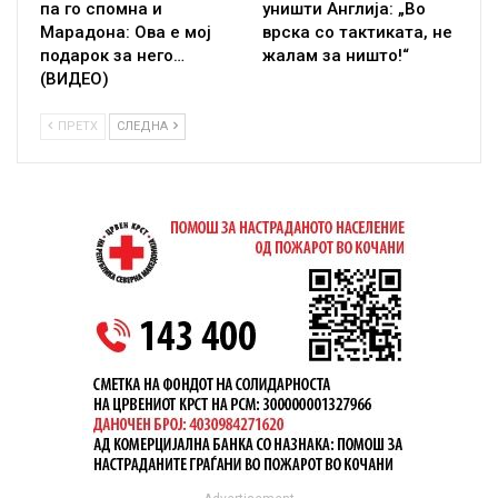
па го спомна и
уништи Англија: „Во
Марадона: Ова е мој
врска со тактиката, не
подарок за него…
жалам за ништо!“
(ВИДЕО)
ПРЕТХ
СЛЕДНА