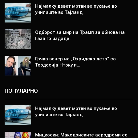
Најмалку девет мртви во пукање во
училиште во Тајланд
Одборот за мир на Трамп за обнова на
Газа го издаде…
Грчка вечер на „Охридско лето“ со
Теодосија Нтоку и…
ПОПУЛАРНО
Најмалку девет мртви во пукање во
училиште во Тајланд
Мицкоски: Македонските аеродроми се