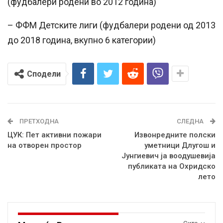
(фудбалери родени во 2012 година)
– ФФМ Детските лиги (фудбалери родени од 2013
до 2018 година, вкупно 6 категории)
Сподели
ПРЕТХОДНА
СЛЕДНА
ЦУК: Пет активни пожари
Извонредните полски
на отворен простор
уметници Длугош и
Јунгиевич ја воодушевија
публиката на Охридско
лето