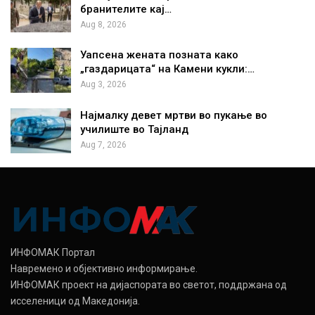
бранителите кај…
Aug 8, 2026
Уапсена жената позната како
„газдарицата“ на Камени кукли:…
Aug 3, 2026
Најмалку девет мртви во пукање во
училиште во Тајланд
Aug 7, 2026
ИНФОМАК Портал
Навремено и објективно информирање.
ИНФОМАК проект на дијаспората во светот, поддржана од
исселеници од Македонија.