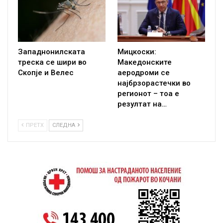
Западнонилската
Мицкоски:
треска се шири во
Македонските
Скопје и Велес
аеродроми се
најбрзорастечки во
регионот – тоа е
резултат на…
ПРЕТХ
СЛЕДНА