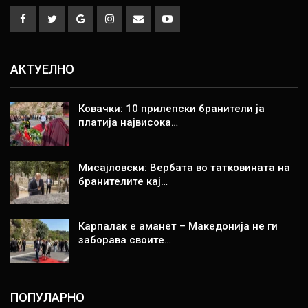
АКТУЕЛНО
Ковачки: 10 прилепски бранители ја
платија највисока…
Мисајловски: Вербата во татковината на
бранителите кај…
Карпалак е аманет – Македонија не ги
заборава своите…
ПОПУЛАРНО