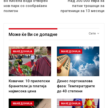
Во Кисела Вода отворен
Над 300.000 евра за
нов парк со сообраќаен
патни трошоци за
полигон
пратеници за 13 месеци
Сите
Може ќе Ви се допадне
МАКЕДОНИЈА
МАКЕДОНИЈА
Ковачки: 10 прилепски
Денес портокалова
бранители ја платија
фаза: Температурите
највисока цена
до 40 степени
МАКЕДОНИЈА
МАКЕДОНИЈА