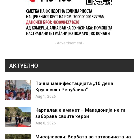
- Advertisement -
АКТУЕЛНО
Почна манифестацијата „10 дена
Крушевска Република“
Aug 1, 2026
Карпалак е аманет – Македонија не ги
заборава своите херои
Aug 8, 2026
Мисајловски: Вербата во татковината на