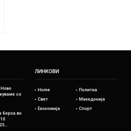
ЛИНКОВИ
 Ново
Home
Политка
жуваме со
Свет
Македонија
Економија
Спорт
 берза во
И10
,25…