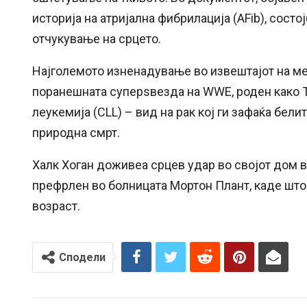
историја на атријална фибрилација (AFib), состо
отчукување на срцето.
Најголемото изненадување во извештајот на м
поранешната суперѕвезда на WWE, роден како 
леукемија (CLL) – вид на рак кој ги зафаќа бел
природна смрт.
Халк Хоган доживеа срцев удар во својот дом во
префрлен во болницата Мортон Плант, каде што
возраст.
Сподели