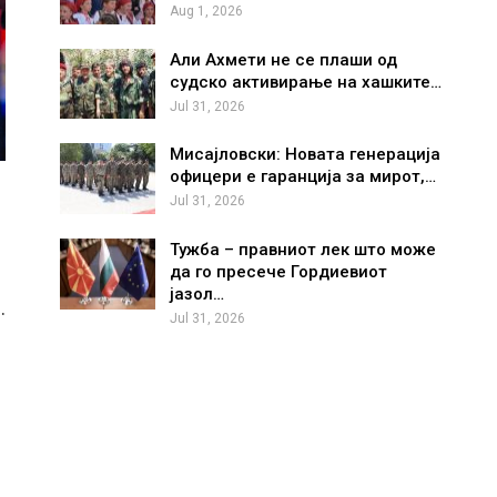
Aug 1, 2026
Али Ахмети не се плаши од
судско активирање на хашките…
Jul 31, 2026
Мисајловски: Новата генерација
офицери е гаранција за мирот,…
Jul 31, 2026
Тужба – правниот лек што може
да го пресече Гордиевиот
јазол…
.
Jul 31, 2026