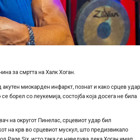
чина за смртта на Халк Хоган.
акутен миокарден инфаркт, познат и како срцев удар
о се борел со леукемија, состојба која досега не била
ач на округот Пинелас, срцевиот удар бил
от на крв во срцевиот мускул, што предизвикало
од Page Six, исто така се наведува дека Хоган имал