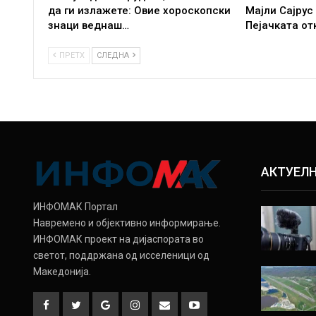
да ги излажете: Овие хороскопски
Мајли Сајрус
знаци веднаш…
Пејачката от
ПРЕТХ
СЛЕДНА
АКТУЕЛ
ИНФОМАК Портал
Навремено и објективно информирање.
ИНФОМАК проект на дијаспората во
светот, поддржана од исселеници од
Македонија.