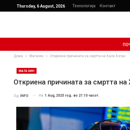
Технологија
Контакт
Thursday, 6 August, 2026
ПО
Дома
Магазин
Откриена причината за смртта на Халк Хоган
МАГАЗИН
Откриена причината за смртта на 
На
1 Aug, 2025 год. во 21:10 часот.
Од
INFO