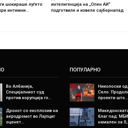
 ги шокираше луѓето:
интелигенција на „Опен АИ“
кри интимни…
подготвиле и извеле сајбернапад
НО
ПОПУЛАРНО
Во Албанија,
Николоски од
Специјалниот суд
Село: Продол
против корупција го…
проекти што…
Дронот со експлозив на
Македонската
аеродромот во Лајпциг
благ пад: МБ
оценет…
намален за 0