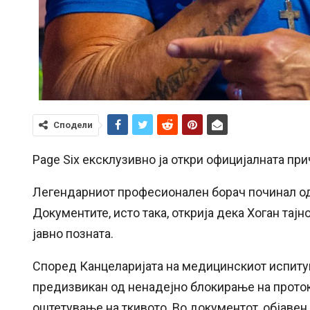
Сподели
Page Six ексклузивно ја откри официјалната при
Легендарниот професионален борач починал од 
Документите, исто така, открија дека Хоган тајн
јавно позната.
Според Канцеларијата на медицинскиот испитув
предизвикан од ненадејно блокирање на проток
оштетување на ткивото. Во документот, објавен 