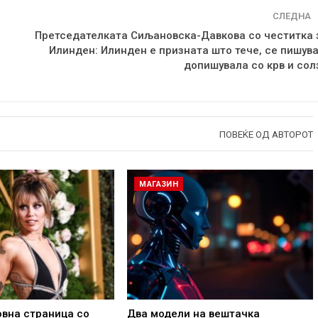
СЛЕДНА
Претседателката Сиљановска-Давкова со честитка 
Илинден: Илинден е призната што тече, се пишува
допишувала со крв и сол
ПОВЕЌЕ ОД АВТОРОТ
МАГАЗИН
овна страница со
Два модели на вештачка