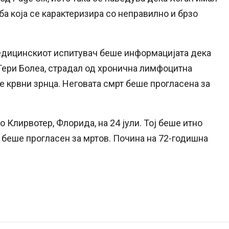
јба која се карактеризира со неправилно и брзо
едицинскиот испитувач беше информацијата дека
Тери Болеа, страдал од хронична лимфоцитна
ите крвни зрнца. Неговата смрт беше прогласена за
 Клирвотер, Флорида, на 24 јули. Тој беше итно
 беше прогласен за мртов. Почина на 72-годишна