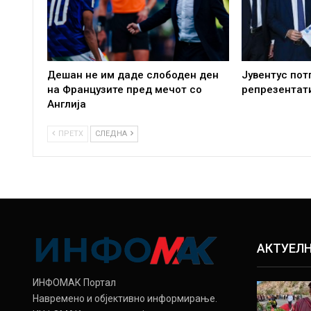
Дешан не им даде слободен ден
Јувентус пот
на Французите пред мечот со
репрезентат
Англија
ПРЕТХ
СЛЕДНА
АКТУЕЛ
ИНФОМАК Портал
Навремено и објективно информирање.