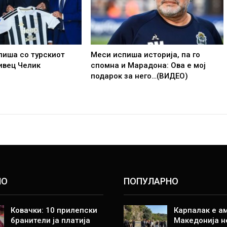
пиша со турскиот
Меси испиша историја, па го
ивец Челик
спомна и Марадона: Ова е мој
подарок за него…(ВИДЕО)
НО
ПОПУЛАРНО
Ковачки: 10 прилепски
Карпалак е а
бранители ја платија
Македонија н