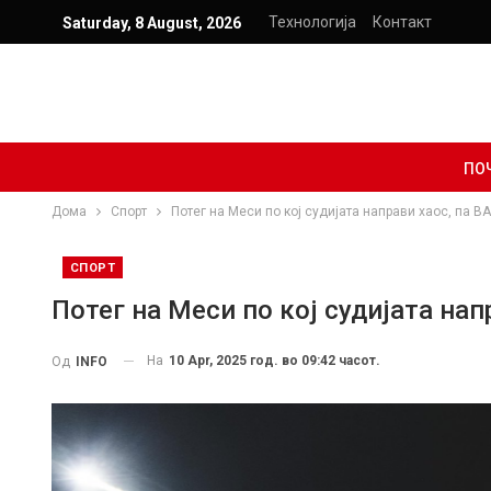
Технологија
Контакт
Saturday, 8 August, 2026
ПО
Дома
Спорт
Потег на Меси по кој судијата направи хаос, па 
СПОРТ
Потег на Меси по кој судијата на
На
10 Apr, 2025 год. во 09:42 часот.
Од
INFO