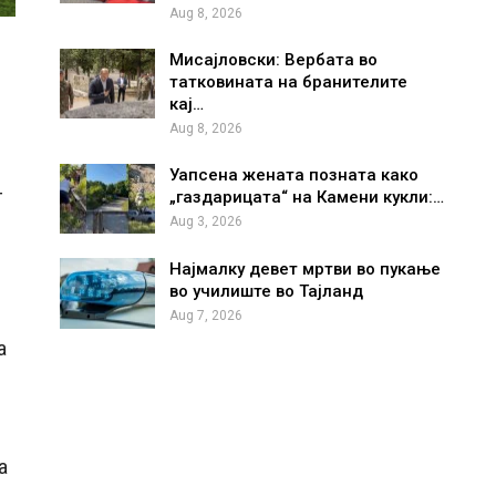
Aug 8, 2026
Мисајловски: Вербата во
татковината на бранителите
кај…
Aug 8, 2026
Уапсена жената позната како
г
„газдарицата“ на Камени кукли:…
Aug 3, 2026
Најмалку девет мртви во пукање
во училиште во Тајланд
Aug 7, 2026
а
а