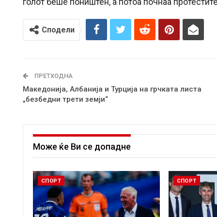
голот беше поништен, а потоа почнаа протестит
Сподели
ПРЕТХОДНА
Македонија, Албанија и Турција на грчката листа
„безбедни трети земји“
Може ќе Ви се допадне
СПОРТ
СПОРТ