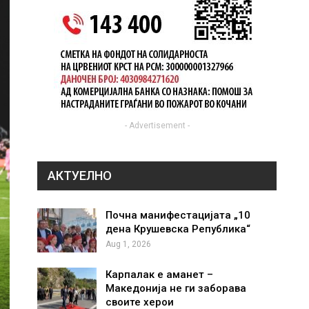
- Advertisement -
АКТУЕЛНО
Почна манифестацијата „10
дена Крушевска Република“
Aug 1, 2026
Карпалак е аманет –
Македонија не ги заборава
своите херои