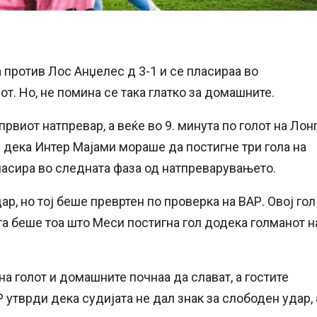
против Лос Анџелес д 3-1 и се пласираа во
 Но, не помина се така глатко за домашните.
рвиот натпревар, а веќе во 9. минута по голот на Лон
е дека Интер Мајами мораше да постигне три гола на
пласира во следната фаза од натпреварувањето.
ар, но тој беше превртен по проверка на ВАР. Овој гол
та беше тоа што Меси постигна гол додека голманот н
на голот и домашните почнаа да слават, а гостите
 утврди дека судијата не дал знак за слободен удар, 