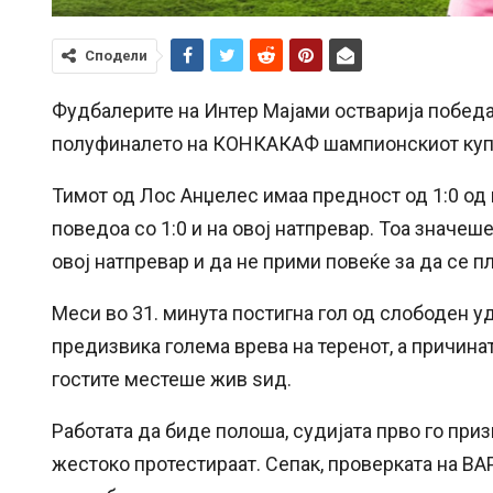
Сподели
Фудбалерите на Интер Мајами остварија победа 
полуфиналето на КОНКАКАФ шампионскиот купот.
Тимот од Лос Анџелес имаа предност од 1:0 од п
поведоа со 1:0 и на овој натпревар. Тоа значеш
овој натпревар и да не прими повеќе за да се 
Меси во 31. минута постигна гол од слободен уд
предизвика голема врева на теренот, а причина
гостите местеше жив ѕид.
Работата да биде полоша, судијата прво го приз
жестоко протестираат. Сепак, проверката на ВАР