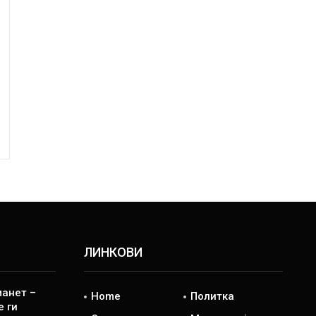
ЛИНКОВИ
манет –
Home
Политка
е ги