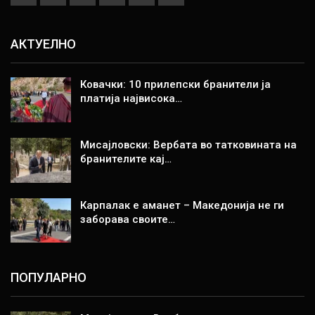
АКТУЕЛНО
Ковачки: 10 прилепски бранители ја
платија највисока…
Мисајловски: Вербата во татковината на
бранителите кај…
Карпалак е аманет – Македонија не ги
заборава своите…
ПОПУЛАРНО