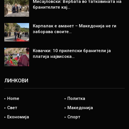
Мисајловски: Вербата во татковината на
бранителите кај…
Карпалак е аманет – Македонија не ги
заборава своите…
Ковачки: 10 прилепски бранители ја
платија највисока…
ЛИНКОВИ
Home
Политка
Свет
Македонија
Економија
Спорт