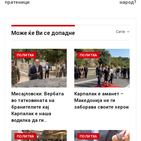
пратеници
народ?
Сите
Може ќе Ви се допадне
ПОЛИТКА
ПОЛИТКА
Мисајловски: Вербата
Карпалак е аманет –
во татковината на
Македонија не ги
бранителите кај
заборава своите херои
Карпалак е наша
водилка да ги…
ПОЛИТКА
ПОЛИТКА