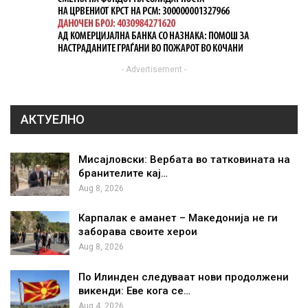
- Advertisement -
АКТУЕЛНО
Мисајловски: Вербата во татковината на
бранителите кај…
Aug 8, 2026
Карпалак е аманет – Македонија не ги
заборава своите херои
Aug 8, 2026
По Илинден следуваат нови продолжени
викенди: Еве кога се…
Aug 4, 2026