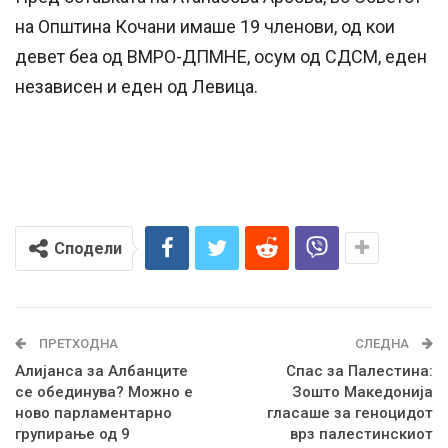
на Општина Кочани имаше 19 членови, од кои
девет беа од ВМРО-ДПМНЕ, осум од СДСМ, еден
независен и еден од Левица.
Сподели
ПРЕТХОДНА
СЛЕДНА
Aлијанса за Албанците
Спас за Палестина:
се обединува? Можно е
Зошто Македонија
ново парламентарно
гласаше за геноцидот
групирање од 9
врз палестинскиот