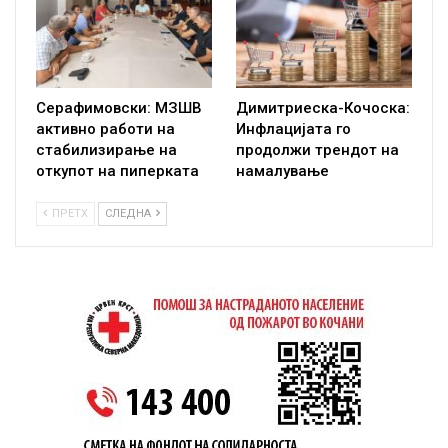
Серафимовски: МЗШВ
Димитриеска-Кочоска:
активно работи на
Инфлацијата го
стабилизирање на
продолжи трендот на
откупот на пиперката
намалување
ПРЕТХ
СЛЕДНА