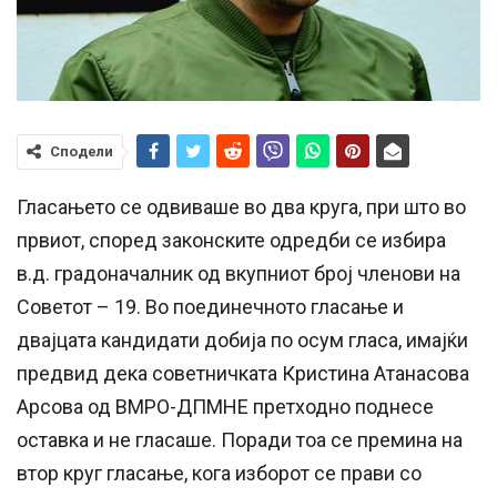
Сподели
Гласањето се одвиваше во два круга, при што во
првиот, според законските одредби се избира
в.д. градоначалник од вкупниот број членови на
Советот – 19. Во поединечното гласање и
двајцата кандидати добија по осум гласа, имајќи
предвид дека советничката Кристина Атанасова
Арсова од ВМРО-ДПМНЕ претходно поднесе
оставка и не гласаше. Поради тоа се премина на
втор круг гласање, кога изборот се прави со