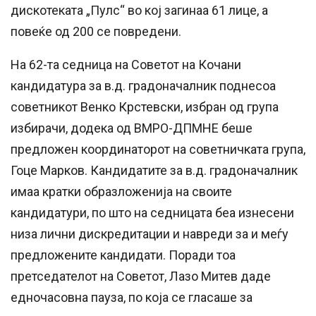
дискотеката „Пулс“ во кој загинаа 61 лице, а
повеќе од 200 се повредени.
На 62-та седница на Советот на Кочани
кандидатура за в.д. градоначалник поднесоа
советникот Венко Крстевски, избран од група
избирачи, додека од ВМРО-ДПМНЕ беше
предложен координаторот на советничката група,
Гоце Марков. Кандидатите за в.д. градоначалник
имаа кратки образложенија на своите
кандидатури, по што на седницата беа изнесени
низа лични дискредитации и навреди за и меѓу
предложените кандидати. Поради тоа
претседателот на Советот, Лазо Митев даде
едночасовна пауза, по која се гласаше за