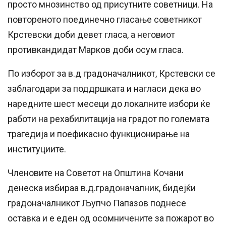
просто мнозинство од присутните советници. На
повтореното поединечно гласање советникот
Крстевски доби девет гласа, а неговиот
противкандидат Марков доби осум гласа.
По изборот за в.д градоначалникот, Крстевски се
заблагодари за поддршката и нагласи дека во
наредните шест месеци до локалните избори ќе
работи на рехабилитација на градот по големата
трагедија и поефикасно функционирање на
институциите.
Членовите на Советот на Општина Кочани
денеска избираа в.д.градоначалник, бидејќи
градоначалникот Љупчо Папазов поднесе
оставка и е еден од осомничените за пожарот во