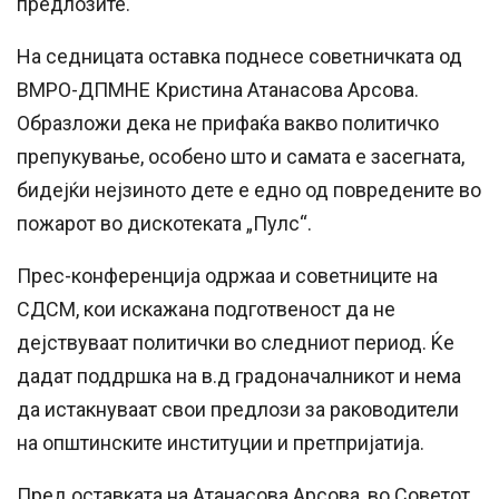
предлозите.
На седницата оставка поднесе советничката од
ВМРО-ДПМНЕ Кристина Атанасова Арсова.
Образложи дека не прифаќа вакво политичко
препукување, особено што и самата е засегната,
бидејќи нејзиното дете е едно од повредените во
пожарот во дискотеката „Пулс“.
Прес-конференција одржаа и советниците на
СДСМ, кои искажана подготвеност да не
дејствуваат политички во следниот период. Ќе
дадат поддршка на в.д градоначалникот и нема
да истакнуваат свои предлози за раководители
на општинските институции и претпријатија.
Пред оставката на Атанасова Арсова, во Советот