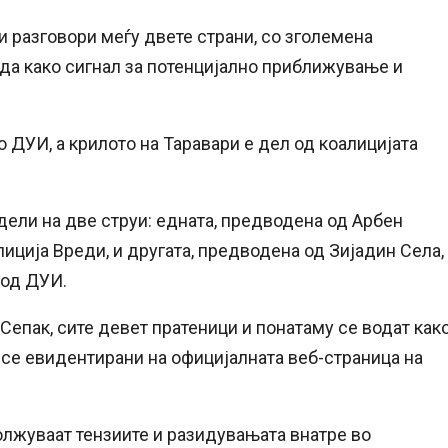
 разговори меѓу двете страни, со зголемена
еда како сигнал за потенцијално приближување и
 ДУИ, а крилото на Таравари е дел од коалицијата
дели на две струи: едната, предводена од Арбен
лиција Вреди, и другата, предводена од Зијадин Села,
 од ДУИ.
Сепак, сите девет пратеници и понатаму се водат как
а се евидентирани на официјалната веб-страница на
олжуваат тензиите и разидувањата внатре во