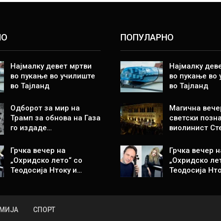
НО
ПОПУЛАРНО
Најмалку девет мртви
Најмалку дев
во пукање во училиште
во пукање во
во Тајланд
во Тајланд
Одборот за мир на
Магична вече
Трамп за обнова на Газа
светски позн
го издаде…
виолинист Ст
Грчка вечер на
Грчка вечер н
„Охридско лето“ со
„Охридско ле
Теодосија Нтоку и…
Теодосија Нто
МИЈА
СПОРТ