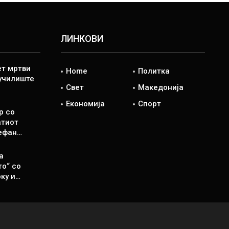
ЛИНКОВИ
ет мртви
Home
Политка
 училиште
Свет
Македонија
Економија
Спорт
р со
атиот
ефан…
а
то“ со
ку и…