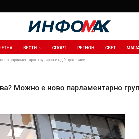
ЧЕТНА
ВЕСТИ
СПОРТ
РЕГИОН
СВЕТ
МАГА
 ново парламентарно групирање од 9 пратеници
ува? Можно е ново парламентарно гру