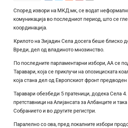
Според извори на МКД.мк, се водат неформални
комуникација во последниот период, што се гл
координација.
Крилото на Зијадин Села досега беше блиско до
Вреди, дел од владиното мнозинство.
По последните парламентарни избори, АА се по
Таравари, која се приклучи на опозициската коа
која стана дел од Европскиот фронт предводен
Таравари обезбеди 5 пратеници, додека Села 4. 
претставници на Алијансата за Албанците и так
Собранието и во другите регистри.
Паралелно со ова, пред локалните избори прод