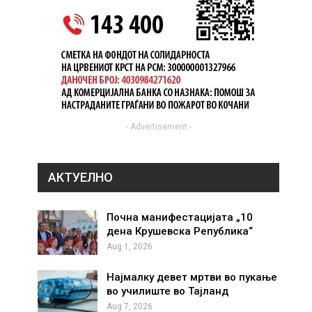
- Advertisement -
АКТУЕЛНО
Почна манифестацијата „10
дена Крушевска Република“
Aug 1, 2026
Најмалку девет мртви во пукање
во училиште во Тајланд
Aug 7, 2026