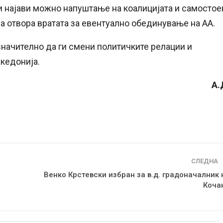
ти најави можно напуштање на коалицијата и самостое
ја отвора вратата за евентуално обединување на АА.
значително да ги смени политичките релации и
кедонија.
А.
СЛЕДНА
Венко Крстевски избран за в.д. градоначалник 
Коча