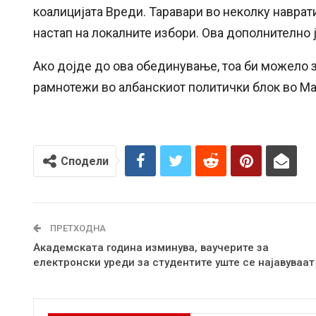
коалицијата Вреди. Таравари во неколку навра
настап на локалните избори. Ова дополнително 
Ако дојде до ова обединување, тоа би можело 
рамнотежи во албанскиот политички блок во Ма
Сподели
ПРЕТХОДНА
Академската година изминува, ваучерите за
електронски уреди за студентите уште се најавуваат