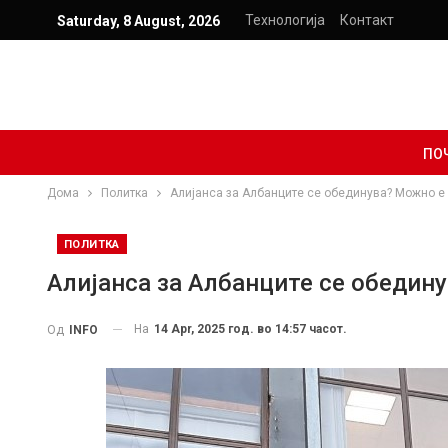
Технологија
Контакт
Saturday, 8 August, 2026
ПО
Дома
Политка
Aлијанса за Албанците се обединува? Можно е
ПОЛИТКА
Aлијанса за Албанците се обедин
На
14 Apr, 2025 год. во 14:57 часот.
Од
INFO