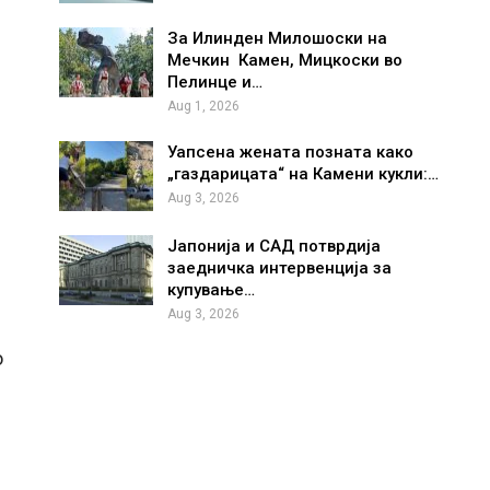
За Илинден Милошоски на
Мечкин Камен, Мицкоски во
Пелинце и…
Aug 1, 2026
Уапсена жената позната како
„газдарицата“ на Камени кукли:…
Aug 3, 2026
Јапонија и САД потврдија
заедничка интервенција за
купување…
Aug 3, 2026
о