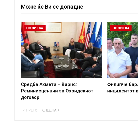
Може ќе Ви се допадне
ПОЛИТКА
ПОЛИТКА
Средба Ахмети – Варнс:
Филипче бара
Реминисценции за Охридскиот
инцидентот в
договор
ПРЕТХ
СЛЕДНА