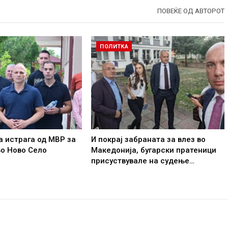
ПОВЕЌЕ ОД АВТОРОТ
ПОЛИТКА
 истрага од МВР за
И покрај забраната за влез во
о Ново Село
Македонија, бугарски пратеници
присуствувале на судење…