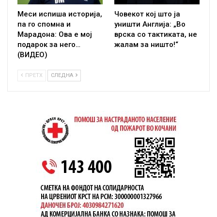
Меси испиша историја,
Човекот кој што ја
па го спомна и
уништи Англија: „Во
Марадона: Ова е мој
врска со тактиката, не
подарок за него…
жалам за ништо!“
(ВИДЕО)
ПРЕТХ
СЛЕДНА