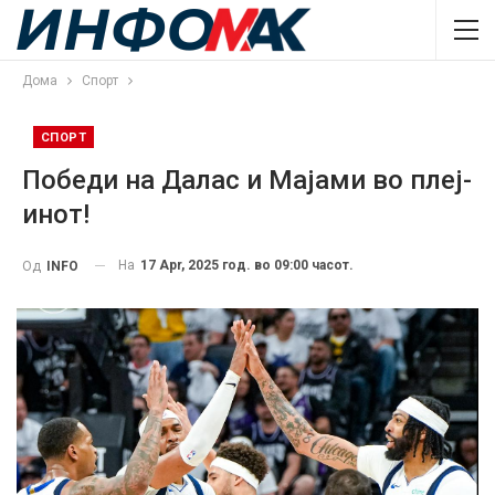
Дома
Спорт
СПОРТ
Победи на Далас и Мајами во плеј-
инот!
На
17 Apr, 2025 год. во 09:00 часот.
Од
INFO