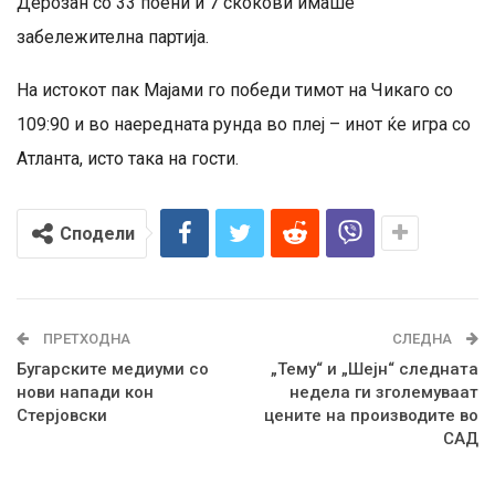
Дерозан со 33 поени и 7 скокови имаше
забележителна партија.
На истокот пак Мајами го победи тимот на Чикаго со
109:90 и во наередната рунда во плеј – инот ќе игра со
Атланта, исто така на гости.
Сподели
ПРЕТХОДНА
СЛЕДНА
Бугарските медиуми со
„Тему“ и „Шејн“ следната
нови напади кон
недела ги зголемуваат
Стерјовски
цените на производите во
САД