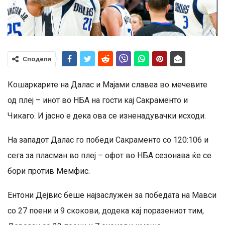
Сподели
Кошаркарите на Далас и Мајами славеа во мечевите
од плеј – инот во НБА на гости кај Сакраменто и
Чикаго. И јасно е дека ова се изненадувачки исходи.
На западот Далас го победи Сакраменто со 120:106 и
сега за пласман во плеј – офот во НБА сезонава ќе се
бори против Мемфис.
Ентони Дејвис беше најзаслужен за победата на Мавси
со 27 поени и 9 скокови, додека кај поразениот тим,