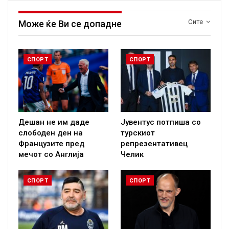
Сите
Може ќе Ви се допадне
СПОРТ
СПОРТ
Дешан не им даде
Јувентус потпиша со
слободен ден на
турскиот
Французите пред
репрезентативец
мечот со Англија
Челик
СПОРТ
СПОРТ