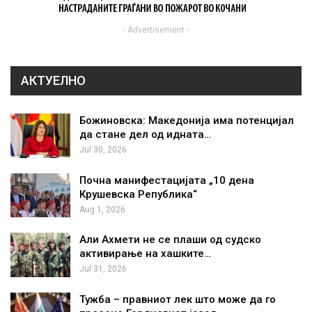
- Advertisement -
АКТУЕЛНО
Божиновска: Македонија има потенцијал
да стане дел од идната…
Jul 30, 2026
Почна манифестацијата „10 дена
Крушевска Република“
Aug 1, 2026
Али Ахмети не се плаши од судско
активирање на хашките…
Jul 31, 2026
Тужба – правниот лек што може да го