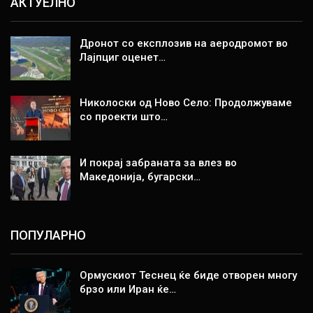
АКТУЕЛНО
Дронот со експлозив на аеродромот во
Лајпциг оценет…
Николоски од Ново Село: Продолжуваме
со проекти што…
И покрај забраната за влез во
Македонија, бугарски…
ПОПУЛАРНО
Ормускиот Теснец ќе биде отворен многу
брзо или Иран ќе…