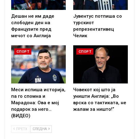
Дешан не им даде
Јувентус потпиша со
слободен ден на
турскиот
Французите пред
репрезентативец
мечот со Англија
Челик
СПОРТ
СПОРТ
Меси испиша историја,
Човекот кој што ја
па го спомна и
уништи Англија: „Во
Марадона: Ова е мој
врска со тактиката, не
подарок за него…
жалам за ништо!“
(ВИДЕО)
ПРЕТХ
СЛЕДНА