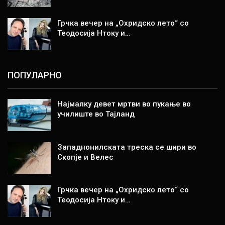
Грчка вечер на „Охридско лето“ со
Теодосија Нтоку и…
ПОПУЛАРНО
Најмалку девет мртви во пукање во
училиште во Тајланд
Западнонилската треска се шири во
Скопје и Велес
Грчка вечер на „Охридско лето“ со
Теодосија Нтоку и…