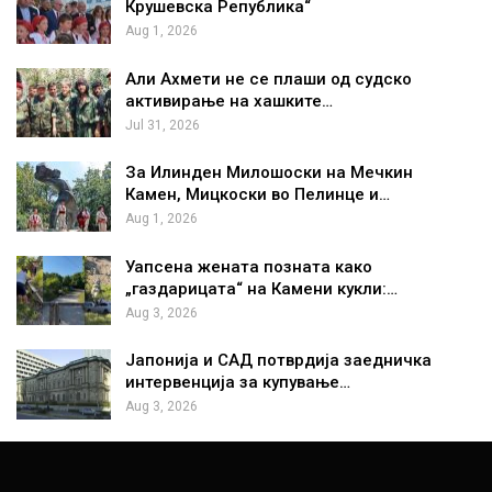
Крушевска Република“
Aug 1, 2026
Али Ахмети не се плаши од судско
активирање на хашките…
Jul 31, 2026
За Илинден Милошоски на Мечкин
Камен, Мицкоски во Пелинце и…
Aug 1, 2026
Уапсена жената позната како
„газдарицата“ на Камени кукли:…
Aug 3, 2026
Јапонија и САД потврдија заедничка
интервенција за купување…
Aug 3, 2026