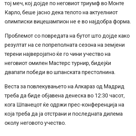
тој меч, кој дојде по неговиот триумф во Монте
Карло, беше јасно дека телото на актуелниот
олимписки вицешампион не е во најдобра форма.
Проблемот со повредата на бутот што дојде како
резултат на се попреполната сезона на земјени
терени најверојатно ќе го чини учество на
неговиот омилен Мастерс турнир, бидејќи
двапати победи во шпанската престолнина.
Веста за повлекувањето на Алкараз од Мадрид
треба да биде објавена денеска во 12:30 часот,
кога Шпанецот ќе одржи прес-конференција на
која треба да ја отстрани и последната дилема
околу неговото учество.