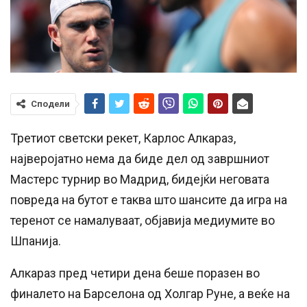
Сподели
Третиот светски рекет, Карлос Алкараз,
најверојатно нема да биде дел од завршниот
Мастерс турнир во Мадрид, бидејќи неговата
повреда на бутот е таква што шансите да игра на
теренот се намалуваат, објавија медиумите во
Шпанија.
Алкараз пред четири дена беше поразен во
финалето на Барселона од Холгар Руне, а веќе на