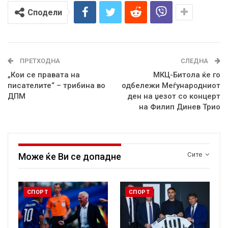
Сподели
ПРЕТХОДНА
СЛЕДНА
„Кои се правата на
МКЦ-Битола ќе го
писателите“ – трибина во
одбележи Меѓународниот
ДПМ
ден на џезот со концерт
на Филип Динев Трио
Сите
Може ќе Ви се допадне
СПОРТ
СПОРТ