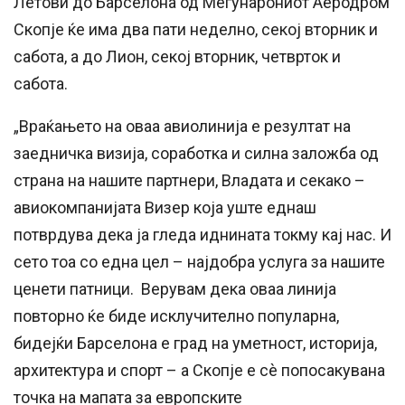
Летови до Барселона од Меѓунарониот Аеродром
Скопје ќе има два пати неделно, секој вторник и
сабота, а до Лион, секој вторник, четврток и
сабота.
„Враќањето на оваа авиолинија е резултат на
заедничка визија, соработка и силна заложба од
страна на нашите партнери, Владата и секако –
авиокомпанијата Визер која уште еднаш
потврдува дека ја гледа иднината токму кај нас. И
сето тоа со една цел – најдобра услуга за нашите
ценети патници. Верувам дека оваа линија
повторно ќе биде исклучително популарна,
бидејќи Барселона е град на уметност, историја,
архитектура и спорт – а Скопје е сè попосакувана
точка на мапата за европските