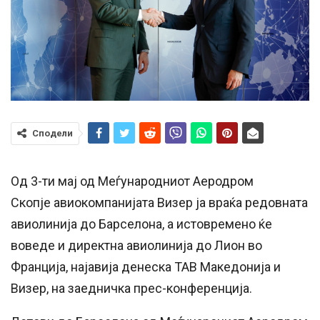
Сподели
Од 3-ти мај од Меѓународниот Аеродром
Скопје авиокомпанијата Визер ја враќа редовната
авиолинија до Барселона, а истовремено ќе
воведе и директна авиолинија до Лион во
Франција, најавија денеска ТАВ Македонија и
Визер, на заедничка прес-конференција.