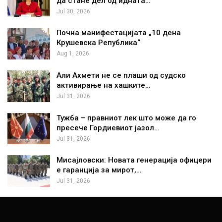
да стане дел од идната…
Jul 30, 2026
Почна манифестацијата „10 дена
Крушевска Република“
Aug 1, 2026
Али Ахмети не се плаши од судско
активирање на хашките…
Jul 31, 2026
Тужба – правниот лек што може да го
пресече Гордиевиот јазол…
Jul 31, 2026
Мисајловски: Новата генерација офицери
е гаранција за мирот,…
Jul 31, 2026