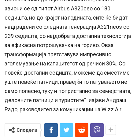
авиони се од типот Airbus A320ceo со 180
седишта, но до крајот на годината, сите ќе бидат
надградени со следната генерација A321neos со
239 седишта, со најдобрата достапна технологија
за ефикасна потрошувачка на гориво. Оваа
трансформација претставува импресивно
зголемување на капацитетот од речиси 30%. Со
повеќе достапни седишта, можеме да сместиме
уште повеќе патници, правејќи го патувањето не
само полесно, туку и попристапно за семејствата,
деловните патници и туристите“ изјави Андраш
Радо, раководител за комуникации на Wizz Air.
Сподели