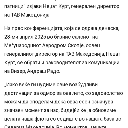
патници“ изјави Неџат Курт, генерален директор
на ТАВ Македонија.
На прес конференцијата, која се одржа денеска,
28-ми април 2025 во бизнис салонот на
Меѓународниот Аеродром Скопје, освен
генералниот директор на ТАВ Македонија, Неџат
Курт, се обрати и раководителот за комуникации
на Визер, Андраш Радо.
„Иако веќе ги нудиме овие возбудливи
дестинации за одмор за ова лето, со задоволство
можам да споделам дека оваа есен означува
значаен момент за нас, бидејќи ќе ја обновиме
целата наша флота со седиште во нашата база во
Северна Македонија. Во моментов, нашите