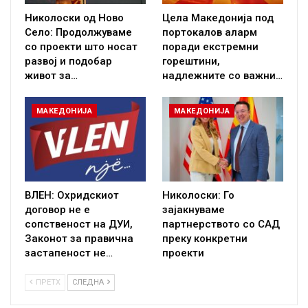
Николоски од Ново
Цела Македонија под
Село: Продолжуваме
портокалов аларм
со проекти што носат
поради екстремни
развој и подобар
горештини,
живот за…
надлежните со важни…
МАКЕДОНИЈА
МАКЕДОНИЈА
ВЛЕН: Охридскиот
Николоски: Го
договор не е
зајакнуваме
сопственост на ДУИ,
партнерството со САД
Законот за правична
преку конкретни
застапеност не…
проекти
ПРЕТХ
СЛЕДНА