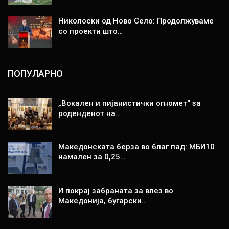
Николоски од Ново Село: Продолжуваме
со проекти што…
ПОПУЛАРНО
„Вокален и пијанистички огномет“ за
роденденот на…
Македонската берза во благ пад: МБИ10
намален за 0,25…
И покрај забраната за влез во
Македонија, бугарски…