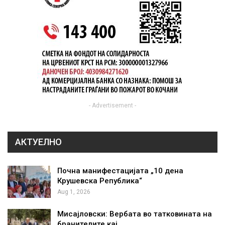
- Advertisement -
АКТУЕЛНО
Почна манифестацијата „10 дена
Крушевска Република“
Aug 1, 2026
Мисајловски: Вербата во татковината на
бранителите кај…