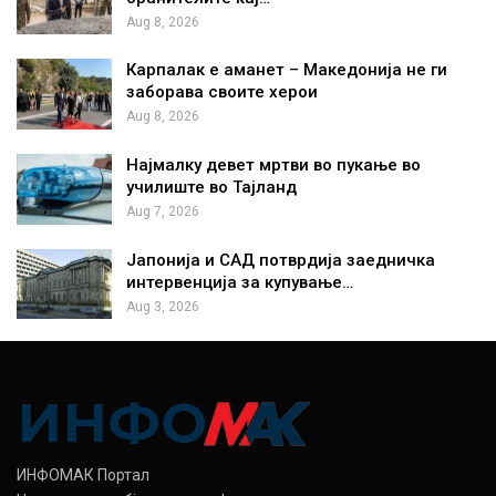
Aug 8, 2026
Карпалак е аманет – Македонија не ги
заборава своите херои
Aug 8, 2026
Најмалку девет мртви во пукање во
училиште во Тајланд
Aug 7, 2026
Јапонија и САД потврдија заедничка
интервенција за купување…
Aug 3, 2026
ИНФОМАК Портал