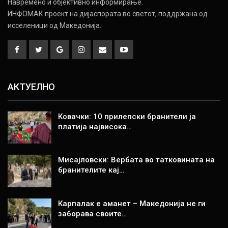
Навремено и објективно информирање.
ИНФОМАК проект на дијаспората во светот, поддржана од
исселеници од Македонија.
АКТУЕЛНО
Ковачки: 10 прилепски бранители ја
платија највисока…
Мисајловски: Вербата во татковината на
бранителите кај…
Карпалак е аманет – Македонија не ги
заборава своите…