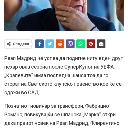
Сподели
Реал Мадрид не успеа да подигне ниту еден друг
пехар оваа сезона после СуперКупот на УЕФА.
„Кралевите“ имаа последна шанса тоа да го
сторат на Светското клупско првенство кое ќе се
одржи во САД.
Познатиот новинар за трансфери, Фабрицио
Романо, повикувајќи се шпанска „Марка“ откри
дека првиот човек на Реал Мадрид, Флирентино