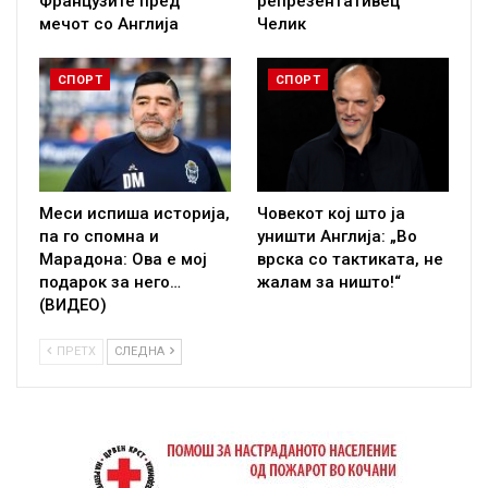
Французите пред
репрезентативец
мечот со Англија
Челик
СПОРТ
СПОРТ
Меси испиша историја,
Човекот кој што ја
па го спомна и
уништи Англија: „Во
Марадона: Ова е мој
врска со тактиката, не
подарок за него…
жалам за ништо!“
(ВИДЕО)
ПРЕТХ
СЛЕДНА