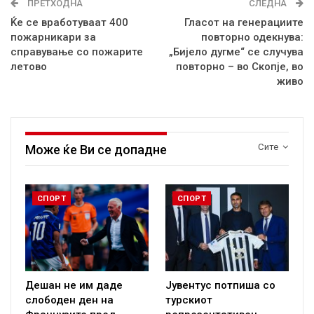
ПРЕТХОДНА
СЛЕДНА
Ќе се вработуваат 400
Гласот на генерациите
пожарникари за
повторно одекнува:
справување со пожарите
„Бијело дугме“ се случува
летово
повторно – во Скопје, во
живо
Сите
Може ќе Ви се допадне
СПОРТ
СПОРТ
Дешан не им даде
Јувентус потпиша со
слободен ден на
турскиот